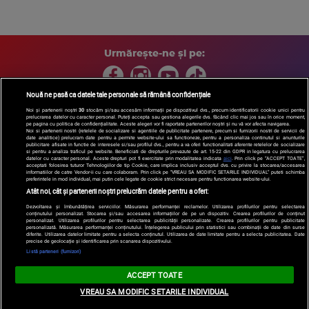
Urmărește-ne și pe:
Nouă ne pasă ca datele tale personale să rămână confidențiale
Noi și partenerii noștri
30
stocăm și/sau accesăm informații pe dispozitivul dvs., precum identificatorii cookie unici pentru
prelucrarea datelor cu caracter personal. Puteți accepta sau gestiona alegerile dvs. făcând clic mai jos sau în orice moment,
Copyright © 2026 / DIGI ROMANIA S.A.
pe pagina cu politica de confidențialitate. Aceste alegeri vor fi raportate partenerilor noștri și nu vă vor afecta navigarea.
Arhiva
Comunicate de presă
Politica de confidentialitate
Termeni
Noi si partenerii nostri (retelele de socializare si agentiile de publicitate partenere, precum si furnizorii nostri de servicii de
date analitice) prelucram date pentru a permite website-ului sa functioneze, pentru a personaliza continutul si anunturile
si conditii
Gestionați preferințele
|
Contact/Info
Codul etic
publicitare afisate in functie de interesele si/sau profilul dvs., pentru a va oferi functionalitati aferente retelelor de socializare
si pentru a analiza traficul pe website. Beneficiati de drepturile prevazute de art. 15-22 din GDPR in legatura cu prelucrarea
datelor cu caracter personal. Aceste drepturi pot fi exercitate prin modalitatea indicata
aici
. Prin click pe “ACCEPT TOATE”,
acceptati folosirea tuturor Tehnologiilor de tip Cookie, care implica inclusiv acceptul dvs. cu privire la stocarea/accesarea
informatiilor de catre Vendor-ii cu care colaboram. Prin click pe “VREAU SA MODIFIC SETARILE INDIVIDUAL” puteti schimba
preferintele in mod individual, mai putin cele legate de cookie strict necesare pentru functionarea website-ului.
Atât noi, cât și partenerii noștri prelucrăm datele pentru a oferi:
Dezvoltarea și îmbunătățirea serviciilor. Măsurarea performanței reclamelor. Utilizarea profilurilor pentru selectarea
conținutului personalizat. Stocarea și/sau accesarea informațiilor de pe un dispozitiv. Crearea profilurilor de conținut
personalizat. Utilizarea profilurilor pentru selectarea publicității personalizate. Crearea profilurilor pentru publicitate
personalizată. Măsurarea performanței conținutului. Înțelegerea publicului prin statistici sau combinații de date din surse
diferite. Utilizarea datelor limitate pentru a selecta conținutul. Utilizarea de date limitate pentru a selecta publicitatea. Date
precise de geolocație și identificarea prin scanarea dispozitivului.
Listă parteneri (furnizori)
ACCEPT TOATE
VREAU SA MODIFIC SETARILE INDIVIDUAL