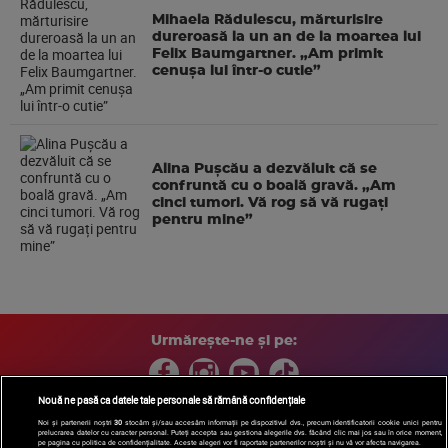
Mihaela Rădulescu, mărturisire
dureroasă la un an de la moartea lui
Felix Baumgartner. „Am primit
cenușa lui într-o cutie”
Alina Pușcău a dezvăluit că se
confruntă cu o boală gravă. „Am
cinci tumori. Vă rog să vă rugați
pentru mine”
Urmărește-ne și pe:
Nouă ne pasă ca datele tale personale să rămână confidențiale
Noi și partenerii noștri
30
stocăm și/sau accesăm informații pe dispozitivul dvs., precum identificatorii cookie unici pentru
prelucrarea datelor cu caracter personal. Puteți accepta sau gestiona alegerile dvs. făcând clic mai jos sau în orice moment,
Copyright © 2026 / DIGI ROMANIA S.A.
pe pagina cu politica de confidențialitate. Aceste alegeri vor fi raportate partenerilor noștri și nu vă vor afecta navigarea.