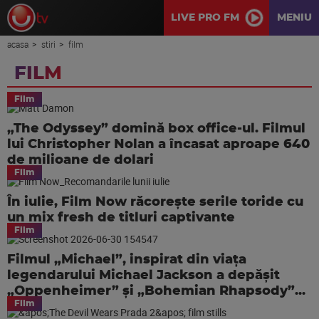
LIVE PRO FM
MENIU
acasa
stiri
film
FILM
Film
„The Odyssey” domină box office-ul. Filmul
lui Christopher Nolan a încasat aproape 640
de milioane de dolari
Film
În iulie, Film Now răcorește serile toride cu
un mix fresh de titluri captivante
Film
Filmul „Michael”, inspirat din viața
legendarului Michael Jackson a depășit
„Oppenheimer” și „Bohemian Rhapsody”...
Film