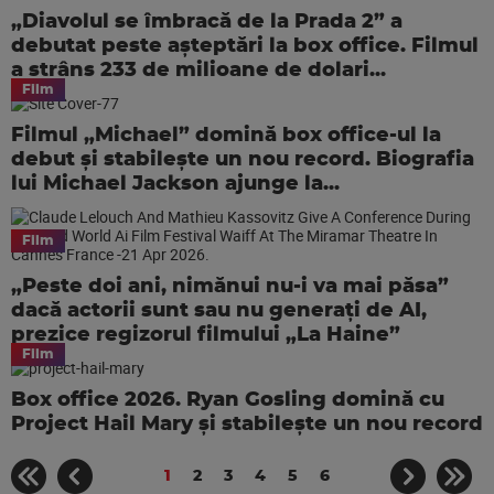
„Diavolul se îmbracă de la Prada 2” a
debutat peste așteptări la box office. Filmul
a strâns 233 de milioane de dolari...
Film
Filmul „Michael” domină box office-ul la
debut și stabilește un nou record. Biografia
lui Michael Jackson ajunge la...
Film
„Peste doi ani, nimănui nu-i va mai păsa”
dacă actorii sunt sau nu generaţi de AI,
prezice regizorul filmului „La Haine”
Film
Box office 2026. Ryan Gosling domină cu
Project Hail Mary și stabilește un nou record
1
2
3
4
5
6