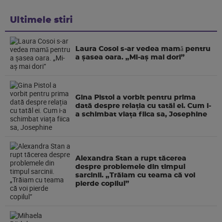
Ultimele stiri
Laura Cosoi s-ar vedea mamǎ pentru
a şasea oara. „Mi-aș mai dori”
Gina Pistol a vorbit pentru prima
dată despre relația cu tatăl ei. Cum i-
a schimbat viața fiica sa, Josephine
Alexandra Stan a rupt tăcerea
despre problemele din timpul
sarcinii. „Trăiam cu teama că voi
pierde copilul”