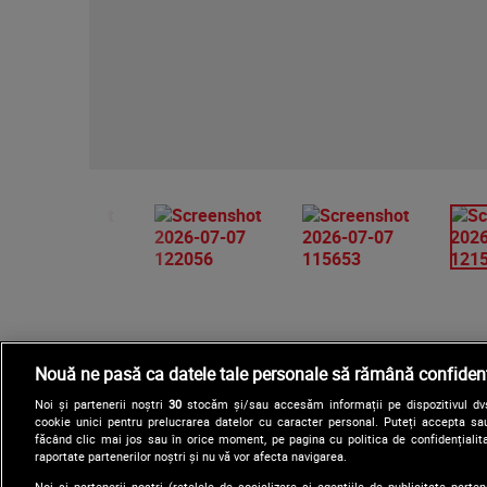
Nouă ne pasă ca datele tale personale să rămână confidenț
Noi și partenerii noștri
30
stocăm și/sau accesăm informații pe dispozitivul dvs.
cookie unici pentru prelucrarea datelor cu caracter personal. Puteți accepta sau
făcând clic mai jos sau în orice moment, pe pagina cu politica de confidențialita
raportate partenerilor noștri și nu vă vor afecta navigarea.
Noi si partenerii nostri (retelele de socializare si agentiile de publicitate parten