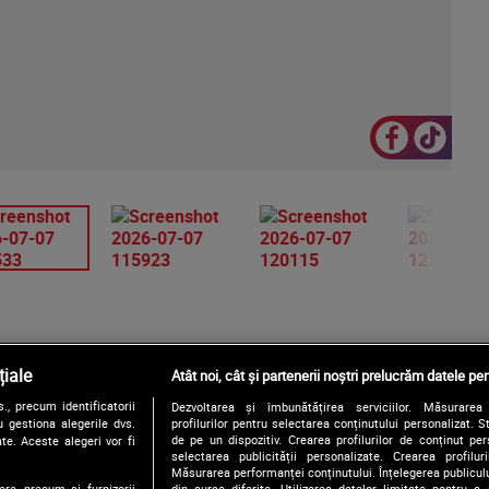
iale
Atât noi, cât și partenerii noștri prelucrăm datele pen
, precum identificatorii
Dezvoltarea și îmbunătățirea serviciilor. Măsurarea 
Urmărește-ne și pe:
 gestiona alegerile dvs.
profilurilor pentru selectarea conținutului personalizat. 
de pe un dispozitiv. Crearea profilurilor de conținut pers
te. Aceste alegeri vor fi
selectarea publicității personalizate. Crearea profilur
Măsurarea performanței conținutului. Înțelegerea publiculu
ere, precum si furnizorii
din surse diferite. Utilizarea datelor limitate pentru a 