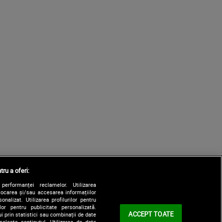
tru a oferi:
performanței reclamelor. Utilizarea
Stocarea și/sau accesarea informațiilor
onalizat. Utilizarea profilurilor pentru
ilor pentru publicitate personalizată.
ACCEPT TOATE
i prin statistici sau combinații de date
selecta conținutul. Utilizarea de date