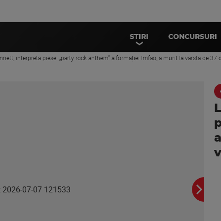
STIRI
CONCURSURI
nnett, interpreta piesei „party rock anthem” a formației lmfao, a murit la varsta de 37 
L
p
a
v