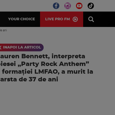
LIVE PRO FM
YOUR CHOICE
de ani
❮ INAPOI LA ARTICOL
auren Bennett, interpreta
iesei „Party Rock Anthem”
 formației LMFAO, a murit la
arsta de 37 de ani