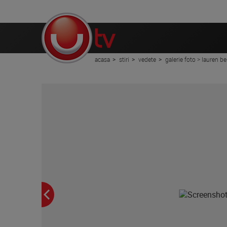
acasa
stiri
vedete
galerie foto > lauren be