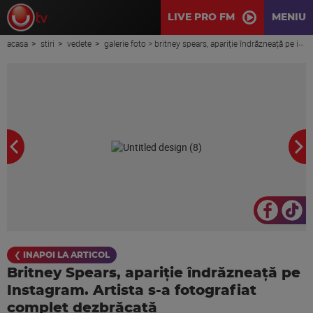
LIVE PRO FM
MENIU
acasa
stiri
vedete
galerie foto > britney spears, apariție îndrăzneață pe instagram. artista s-a fotografiat complet dezbrăcată
❮ INAPOI LA ARTICOL
Britney Spears, apariție îndrăzneață pe
Instagram. Artista s-a fotografiat
complet dezbrăcată