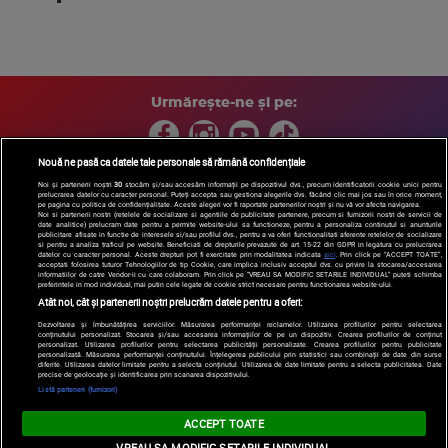
Urmărește-ne și pe:
Nouă ne pasă ca datele tale personale să rămână confidențiale
Noi și partenerii noștri
30
stocăm și/sau accesăm informații pe dispozitivul dvs., precum identificatorii cookie unici pentru
prelucrarea datelor cu caracter personal. Puteți accepta sau gestiona alegerile dvs. făcând clic mai jos sau în orice moment,
Copyright © 2026 / DIGI ROMANIA S.A.
pe pagina cu politica de confidențialitate. Aceste alegeri vor fi raportate partenerilor noștri și nu vă vor afecta navigarea.
Arhiva
Comunicate de presă
Politica de confidentialitate
Termeni
Noi si partenerii nostri (retelele de socializare si agentiile de publicitate partenere, precum si furnizorii nostri de servicii de
date analitice) prelucram date pentru a permite website-ului sa functioneze, pentru a personaliza continutul si anunturile
si conditii
Gestionați preferințele
|
Contact/Info
Codul etic
publicitare afisate in functie de interesele si/sau profilul dvs., pentru a va oferi functionalitati aferente retelelor de socializare
si pentru a analiza traficul pe website. Beneficiati de drepturile prevazute de art. 15-22 din GDPR in legatura cu prelucrarea
datelor cu caracter personal. Aceste drepturi pot fi exercitate prin modalitatea indicata
aici
. Prin click pe “ACCEPT TOATE”,
acceptati folosirea tuturor Tehnologiilor de tip Cookie, care implica inclusiv acceptul dvs. cu privire la stocarea/accesarea
informatiilor de catre Vendor-ii cu care colaboram. Prin click pe “VREAU SA MODIFIC SETARILE INDIVIDUAL” puteti schimba
preferintele in mod individual, mai putin cele legate de cookie strict necesare pentru functionarea website-ului.
Atât noi, cât și partenerii noștri prelucrăm datele pentru a oferi:
Dezvoltarea și îmbunătățirea serviciilor. Măsurarea performanței reclamelor. Utilizarea profilurilor pentru selectarea
conținutului personalizat. Stocarea și/sau accesarea informațiilor de pe un dispozitiv. Crearea profilurilor de conținut
personalizat. Utilizarea profilurilor pentru selectarea publicității personalizate. Crearea profilurilor pentru publicitate
personalizată. Măsurarea performanței conținutului. Înțelegerea publicului prin statistici sau combinații de date din surse
diferite. Utilizarea datelor limitate pentru a selecta conținutul. Utilizarea de date limitate pentru a selecta publicitatea. Date
precise de geolocație și identificarea prin scanarea dispozitivului.
Listă parteneri (furnizori)
ACCEPT TOATE
VREAU SA MODIFIC SETARILE INDIVIDUAL