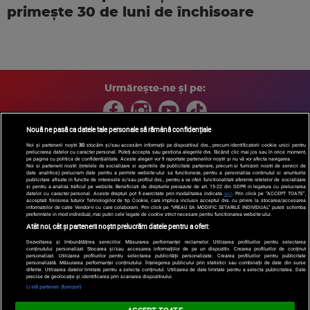
primește 30 de luni de închisoare
Urmărește-ne și pe:
Nouă ne pasă ca datele tale personale să rămână confidențiale
Noi și partenerii noștri
30
stocăm și/sau accesăm informații pe dispozitivul dvs., precum identificatorii cookie unici pentru
prelucrarea datelor cu caracter personal. Puteți accepta sau gestiona alegerile dvs. făcând clic mai jos sau în orice moment,
Copyright © 2026 / DIGI ROMANIA S.A.
pe pagina cu politica de confidențialitate. Aceste alegeri vor fi raportate partenerilor noștri și nu vă vor afecta navigarea.
Arhiva
Comunicate de presă
Politica de confidentialitate
Termeni
Noi si partenerii nostri (retelele de socializare si agentiile de publicitate partenere, precum si furnizorii nostri de servicii de
date analitice) prelucram date pentru a permite website-ului sa functioneze, pentru a personaliza continutul si anunturile
si conditii
Gestionați preferințele
|
Contact/Info
Codul etic
publicitare afisate in functie de interesele si/sau profilul dvs., pentru a va oferi functionalitati aferente retelelor de socializare
si pentru a analiza traficul pe website. Beneficiati de drepturile prevazute de art. 15-22 din GDPR in legatura cu prelucrarea
datelor cu caracter personal. Aceste drepturi pot fi exercitate prin modalitatea indicata
aici
. Prin click pe “ACCEPT TOATE”,
acceptati folosirea tuturor Tehnologiilor de tip Cookie, care implica inclusiv acceptul dvs. cu privire la stocarea/accesarea
informatiilor de catre Vendor-ii cu care colaboram. Prin click pe “VREAU SA MODIFIC SETARILE INDIVIDUAL” puteti schimba
preferintele in mod individual, mai putin cele legate de cookie strict necesare pentru functionarea website-ului.
Atât noi, cât și partenerii noștri prelucrăm datele pentru a oferi:
Dezvoltarea și îmbunătățirea serviciilor. Măsurarea performanței reclamelor. Utilizarea profilurilor pentru selectarea
conținutului personalizat. Stocarea și/sau accesarea informațiilor de pe un dispozitiv. Crearea profilurilor de conținut
personalizat. Utilizarea profilurilor pentru selectarea publicității personalizate. Crearea profilurilor pentru publicitate
personalizată. Măsurarea performanței conținutului. Înțelegerea publicului prin statistici sau combinații de date din surse
diferite. Utilizarea datelor limitate pentru a selecta conținutul. Utilizarea de date limitate pentru a selecta publicitatea. Date
precise de geolocație și identificarea prin scanarea dispozitivului.
Listă parteneri (furnizori)