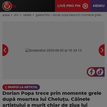
LIVE PRO FM
MENIU
acasa
stiri
vedete
galerie foto > dorian popa trece prin momente grele după moartea lui cheluțu. câinele artistului a murit chiar de ziua lui
❮ INAPOI LA ARTICOL
Dorian Popa trece prin momente grele
după moartea lui Cheluțu. Câinele
artistului a murit chiar de ziua lui