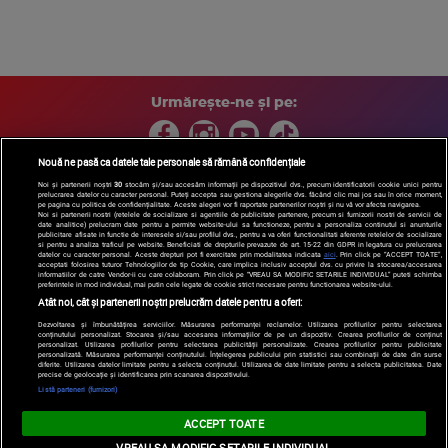
Urmărește-ne și pe:
Nouă ne pasă ca datele tale personale să rămână confidențiale
Noi și partenerii noștri
30
stocăm și/sau accesăm informații pe dispozitivul dvs., precum identificatorii cookie unici pentru
prelucrarea datelor cu caracter personal. Puteți accepta sau gestiona alegerile dvs. făcând clic mai jos sau în orice moment,
Copyright © 2026 / DIGI ROMANIA S.A.
pe pagina cu politica de confidențialitate. Aceste alegeri vor fi raportate partenerilor noștri și nu vă vor afecta navigarea.
Arhiva
Comunicate de presă
Politica de confidentialitate
Termeni
Noi si partenerii nostri (retelele de socializare si agentiile de publicitate partenere, precum si furnizorii nostri de servicii de
date analitice) prelucram date pentru a permite website-ului sa functioneze, pentru a personaliza continutul si anunturile
si conditii
Gestionați preferințele
|
Contact/Info
Codul etic
publicitare afisate in functie de interesele si/sau profilul dvs., pentru a va oferi functionalitati aferente retelelor de socializare
si pentru a analiza traficul pe website. Beneficiati de drepturile prevazute de art. 15-22 din GDPR in legatura cu prelucrarea
datelor cu caracter personal. Aceste drepturi pot fi exercitate prin modalitatea indicata
aici
. Prin click pe “ACCEPT TOATE”,
acceptati folosirea tuturor Tehnologiilor de tip Cookie, care implica inclusiv acceptul dvs. cu privire la stocarea/accesarea
informatiilor de catre Vendor-ii cu care colaboram. Prin click pe “VREAU SA MODIFIC SETARILE INDIVIDUAL” puteti schimba
preferintele in mod individual, mai putin cele legate de cookie strict necesare pentru functionarea website-ului.
Atât noi, cât și partenerii noștri prelucrăm datele pentru a oferi:
Dezvoltarea și îmbunătățirea serviciilor. Măsurarea performanței reclamelor. Utilizarea profilurilor pentru selectarea
conținutului personalizat. Stocarea și/sau accesarea informațiilor de pe un dispozitiv. Crearea profilurilor de conținut
personalizat. Utilizarea profilurilor pentru selectarea publicității personalizate. Crearea profilurilor pentru publicitate
personalizată. Măsurarea performanței conținutului. Înțelegerea publicului prin statistici sau combinații de date din surse
diferite. Utilizarea datelor limitate pentru a selecta conținutul. Utilizarea de date limitate pentru a selecta publicitatea. Date
precise de geolocație și identificarea prin scanarea dispozitivului.
Listă parteneri (furnizori)
ACCEPT TOATE
VREAU SA MODIFIC SETARILE INDIVIDUAL