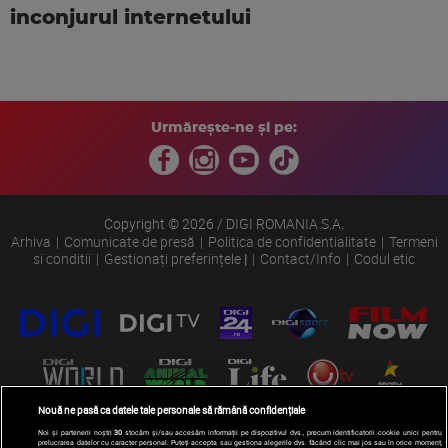
inconjurul internetului
Urmărește-ne și pe:
Copyright © 2026 / DIGI ROMANIA S.A.
Arhiva
Comunicate de presă
Politica de confidentialitate
Termeni
si conditii
Gestionați preferințele
|
Contact/Info
Codul etic
Nouă ne pasă ca datele tale personale să rămână confidențiale
Noi și partenerii noștri
30
stocăm și/sau accesăm informații pe dispozitivul dvs., precum identificatorii cookie unici pentru
prelucrarea datelor cu caracter personal. Puteți accepta sau gestiona alegerile dvs. făcând clic mai jos sau în orice moment,