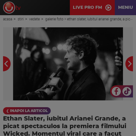
LIVE PRO FM
MENIU
acasa
stiri
vedete
galerie foto > ethan slater, iubitul arianei grande, a picat spectaculos la premiera filmului wicked. momentul viral care a facut inconjurul internetului
❮ INAPOI LA ARTICOL
Ethan Slater, iubitul Arianei Grande, a
picat spectaculos la premiera filmului
Wicked. Momentul viral care a facut