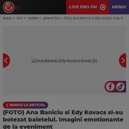
LIVE PRO FM
MENIU
acasa
stiri
vedete
galerie foto > (foto) ana baniciu si edy kovacs si-au botezat baietelul. imagini emotionante de la eveniment
❮ INAPOI LA ARTICOL
(FOTO) Ana Baniciu si Edy Kovacs si-au
botezat baietelul. Imagini emotionante
de la eveniment