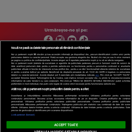
Urmărește-ne și pe:
Nouă ne pasă ca datele tale personale să rămână confidențiale
Noi și partenerii noștri
30
stocăm și/sau accesăm informații pe dispozitivul dvs., precum identificatorii cookie unici pentru
prelucrarea datelor cu caracter personal. Puteți accepta sau gestiona alegerile dvs. făcând clic mai jos sau în orice moment,
Copyright © 2026 / DIGI ROMANIA S.A.
pe pagina cu politica de confidențialitate. Aceste alegeri vor fi raportate partenerilor noștri și nu vă vor afecta navigarea.
Arhiva
Comunicate de presă
Politica de confidentialitate
Termeni
Noi si partenerii nostri (retelele de socializare si agentiile de publicitate partenere, precum si furnizorii nostri de servicii de
date analitice) prelucram date pentru a permite website-ului sa functioneze, pentru a personaliza continutul si anunturile
si conditii
Gestionați preferințele
|
Contact/Info
Codul etic
publicitare afisate in functie de interesele si/sau profilul dvs., pentru a va oferi functionalitati aferente retelelor de socializare
si pentru a analiza traficul pe website. Beneficiati de drepturile prevazute de art. 15-22 din GDPR in legatura cu prelucrarea
datelor cu caracter personal. Aceste drepturi pot fi exercitate prin modalitatea indicata
aici
. Prin click pe “ACCEPT TOATE”,
acceptati folosirea tuturor Tehnologiilor de tip Cookie, care implica inclusiv acceptul dvs. cu privire la stocarea/accesarea
informatiilor de catre Vendor-ii cu care colaboram. Prin click pe “VREAU SA MODIFIC SETARILE INDIVIDUAL” puteti schimba
preferintele in mod individual, mai putin cele legate de cookie strict necesare pentru functionarea website-ului.
Atât noi, cât și partenerii noștri prelucrăm datele pentru a oferi:
Dezvoltarea și îmbunătățirea serviciilor. Măsurarea performanței reclamelor. Utilizarea profilurilor pentru selectarea
conținutului personalizat. Stocarea și/sau accesarea informațiilor de pe un dispozitiv. Crearea profilurilor de conținut
personalizat. Utilizarea profilurilor pentru selectarea publicității personalizate. Crearea profilurilor pentru publicitate
personalizată. Măsurarea performanței conținutului. Înțelegerea publicului prin statistici sau combinații de date din surse
diferite. Utilizarea datelor limitate pentru a selecta conținutul. Utilizarea de date limitate pentru a selecta publicitatea. Date
precise de geolocație și identificarea prin scanarea dispozitivului.
Listă parteneri (furnizori)
ACCEPT TOATE
VREAU SA MODIFIC SETARILE INDIVIDUAL