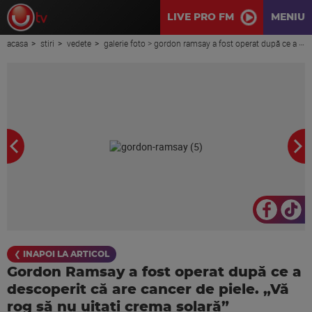
LIVE PRO FM
MENIU
acasa
stiri
vedete
galerie foto > gordon ramsay a fost operat după ce a descoperit că are cancer de piele. „vă rog să nu uitați crema solară”
❮ INAPOI LA ARTICOL
Gordon Ramsay a fost operat după ce a
descoperit că are cancer de piele. „Vă
rog să nu uitați crema solară”