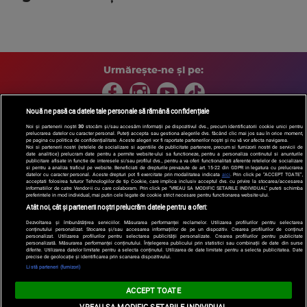
Urmărește-ne și pe:
Nouă ne pasă ca datele tale personale să rămână confidențiale
Noi și partenerii noștri
30
stocăm și/sau accesăm informații pe dispozitivul dvs., precum identificatorii cookie unici pentru
prelucrarea datelor cu caracter personal. Puteți accepta sau gestiona alegerile dvs. făcând clic mai jos sau în orice moment,
Copyright © 2026 / DIGI ROMANIA S.A.
pe pagina cu politica de confidențialitate. Aceste alegeri vor fi raportate partenerilor noștri și nu vă vor afecta navigarea.
Arhiva
Comunicate de presă
Politica de confidentialitate
Termeni
Noi si partenerii nostri (retelele de socializare si agentiile de publicitate partenere, precum si furnizorii nostri de servicii de
date analitice) prelucram date pentru a permite website-ului sa functioneze, pentru a personaliza continutul si anunturile
si conditii
Gestionați preferințele
|
Contact/Info
Codul etic
publicitare afisate in functie de interesele si/sau profilul dvs., pentru a va oferi functionalitati aferente retelelor de socializare
si pentru a analiza traficul pe website. Beneficiati de drepturile prevazute de art. 15-22 din GDPR in legatura cu prelucrarea
datelor cu caracter personal. Aceste drepturi pot fi exercitate prin modalitatea indicata
aici
. Prin click pe “ACCEPT TOATE”,
acceptati folosirea tuturor Tehnologiilor de tip Cookie, care implica inclusiv acceptul dvs. cu privire la stocarea/accesarea
informatiilor de catre Vendor-ii cu care colaboram. Prin click pe “VREAU SA MODIFIC SETARILE INDIVIDUAL” puteti schimba
preferintele in mod individual, mai putin cele legate de cookie strict necesare pentru functionarea website-ului.
Atât noi, cât și partenerii noștri prelucrăm datele pentru a oferi:
Dezvoltarea și îmbunătățirea serviciilor. Măsurarea performanței reclamelor. Utilizarea profilurilor pentru selectarea
conținutului personalizat. Stocarea și/sau accesarea informațiilor de pe un dispozitiv. Crearea profilurilor de conținut
personalizat. Utilizarea profilurilor pentru selectarea publicității personalizate. Crearea profilurilor pentru publicitate
personalizată. Măsurarea performanței conținutului. Înțelegerea publicului prin statistici sau combinații de date din surse
diferite. Utilizarea datelor limitate pentru a selecta conținutul. Utilizarea de date limitate pentru a selecta publicitatea. Date
precise de geolocație și identificarea prin scanarea dispozitivului.
Listă parteneri (furnizori)
ACCEPT TOATE
VREAU SA MODIFIC SETARILE INDIVIDUAL