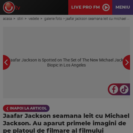
LIVE PRO FM
MENIU
acasa
stiri
vedete
galerie foto > jaafar jackson seamana leit cu michael jackson. au aparut primele imagini de pe platoul de filmare al filmului biografic “michael”
❮ INAPOI LA ARTICOL
Jaafar Jackson seamana leit cu Michael
Jackson. Au aparut primele imagini de
pe platoul de filmare al filmului