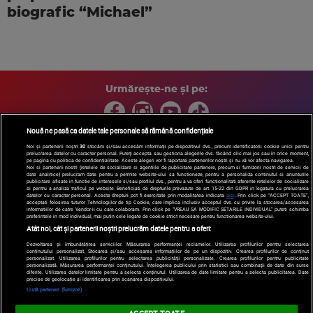
biografic “Michael”
Urmărește-ne și pe:
Nouă ne pasă ca datele tale personale să rămână confidențiale
Noi și partenerii noștri
30
stocăm și/sau accesăm informații pe dispozitivul dvs., precum identificatorii cookie unici pentru
prelucrarea datelor cu caracter personal. Puteți accepta sau gestiona alegerile dvs. făcând clic mai jos sau în orice moment,
Copyright © 2026 / DIGI ROMANIA S.A.
pe pagina cu politica de confidențialitate. Aceste alegeri vor fi raportate partenerilor noștri și nu vă vor afecta navigarea.
Arhiva
Comunicate de presă
Politica de confidentialitate
Termeni
Noi si partenerii nostri (retelele de socializare si agentiile de publicitate partenere, precum si furnizorii nostri de servicii de
date analitice) prelucram date pentru a permite website-ului sa functioneze, pentru a personaliza continutul si anunturile
si conditii
Gestionați preferințele
|
Contact/Info
Codul etic
publicitare afisate in functie de interesele si/sau profilul dvs., pentru a va oferi functionalitati aferente retelelor de socializare
si pentru a analiza traficul pe website. Beneficiati de drepturile prevazute de art. 15-22 din GDPR in legatura cu prelucrarea
datelor cu caracter personal. Aceste drepturi pot fi exercitate prin modalitatea indicata
aici
. Prin click pe “ACCEPT TOATE”,
acceptati folosirea tuturor Tehnologiilor de tip Cookie, care implica inclusiv acceptul dvs. cu privire la stocarea/accesarea
informatiilor de catre Vendor-ii cu care colaboram. Prin click pe “VREAU SA MODIFIC SETARILE INDIVIDUAL” puteti schimba
preferintele in mod individual, mai putin cele legate de cookie strict necesare pentru functionarea website-ului.
Atât noi, cât și partenerii noștri prelucrăm datele pentru a oferi:
Dezvoltarea și îmbunătățirea serviciilor. Măsurarea performanței reclamelor. Utilizarea profilurilor pentru selectarea
conținutului personalizat. Stocarea și/sau accesarea informațiilor de pe un dispozitiv. Crearea profilurilor de conținut
personalizat. Utilizarea profilurilor pentru selectarea publicității personalizate. Crearea profilurilor pentru publicitate
personalizată. Măsurarea performanței conținutului. Înțelegerea publicului prin statistici sau combinații de date din surse
diferite. Utilizarea datelor limitate pentru a selecta conținutul. Utilizarea de date limitate pentru a selecta publicitatea. Date
precise de geolocație și identificarea prin scanarea dispozitivului.
Listă parteneri (furnizori)