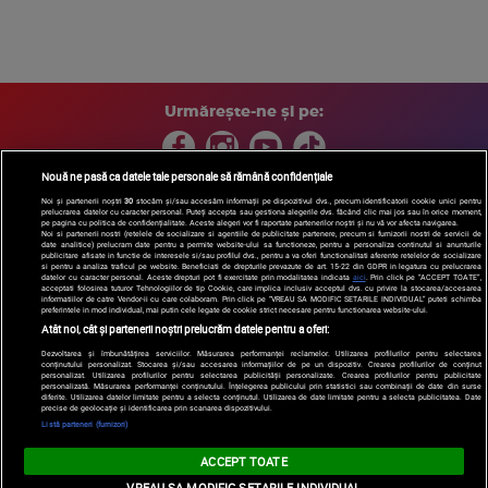
Urmărește-ne și pe:
Nouă ne pasă ca datele tale personale să rămână confidențiale
Noi și partenerii noștri
30
stocăm și/sau accesăm informații pe dispozitivul dvs., precum identificatorii cookie unici pentru
prelucrarea datelor cu caracter personal. Puteți accepta sau gestiona alegerile dvs. făcând clic mai jos sau în orice moment,
Copyright © 2026 / DIGI ROMANIA S.A.
pe pagina cu politica de confidențialitate. Aceste alegeri vor fi raportate partenerilor noștri și nu vă vor afecta navigarea.
Arhiva
Comunicate de presă
Politica de confidentialitate
Termeni
Noi si partenerii nostri (retelele de socializare si agentiile de publicitate partenere, precum si furnizorii nostri de servicii de
date analitice) prelucram date pentru a permite website-ului sa functioneze, pentru a personaliza continutul si anunturile
si conditii
Gestionați preferințele
|
Contact/Info
Codul etic
publicitare afisate in functie de interesele si/sau profilul dvs., pentru a va oferi functionalitati aferente retelelor de socializare
si pentru a analiza traficul pe website. Beneficiati de drepturile prevazute de art. 15-22 din GDPR in legatura cu prelucrarea
datelor cu caracter personal. Aceste drepturi pot fi exercitate prin modalitatea indicata
aici
. Prin click pe “ACCEPT TOATE”,
acceptati folosirea tuturor Tehnologiilor de tip Cookie, care implica inclusiv acceptul dvs. cu privire la stocarea/accesarea
informatiilor de catre Vendor-ii cu care colaboram. Prin click pe “VREAU SA MODIFIC SETARILE INDIVIDUAL” puteti schimba
preferintele in mod individual, mai putin cele legate de cookie strict necesare pentru functionarea website-ului.
Atât noi, cât și partenerii noștri prelucrăm datele pentru a oferi:
Dezvoltarea și îmbunătățirea serviciilor. Măsurarea performanței reclamelor. Utilizarea profilurilor pentru selectarea
conținutului personalizat. Stocarea și/sau accesarea informațiilor de pe un dispozitiv. Crearea profilurilor de conținut
personalizat. Utilizarea profilurilor pentru selectarea publicității personalizate. Crearea profilurilor pentru publicitate
personalizată. Măsurarea performanței conținutului. Înțelegerea publicului prin statistici sau combinații de date din surse
diferite. Utilizarea datelor limitate pentru a selecta conținutul. Utilizarea de date limitate pentru a selecta publicitatea. Date
precise de geolocație și identificarea prin scanarea dispozitivului.
Listă parteneri (furnizori)
ACCEPT TOATE
VREAU SA MODIFIC SETARILE INDIVIDUAL