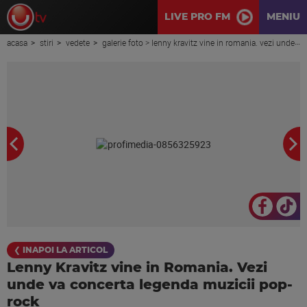
LIVE PRO FM
MENIU
acasa
stiri
vedete
galerie foto > lenny kravitz vine in romania. vezi unde va concerta legenda muzicii pop-rock
❮ INAPOI LA ARTICOL
Lenny Kravitz vine in Romania. Vezi
unde va concerta legenda muzicii pop-
rock