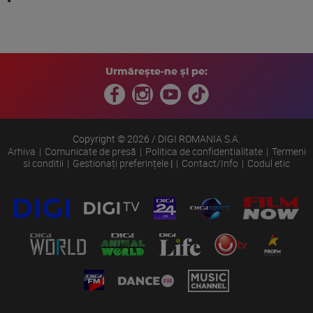
Urmărește-ne și pe:
Copyright © 2026 / DIGI ROMANIA S.A.
Arhiva
Comunicate de presă
Politica de confidentialitate
Termeni
si conditii
Gestionați preferințele
|
Contact/Info
Codul etic