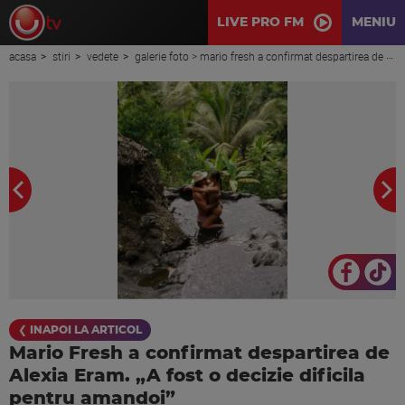
LIVE PRO FM
MENIU
acasa
stiri
vedete
galerie foto > mario fresh a confirmat despartirea de alexia eram. „a fost o decizie dificila pentru amandoi”
❮ INAPOI LA ARTICOL
Mario Fresh a confirmat despartirea de
Alexia Eram. „A fost o decizie dificila
pentru amandoi”