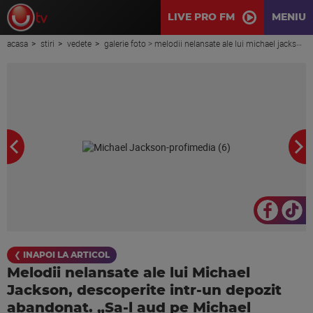
LIVE PRO FM
MENIU
acasa
stiri
vedete
galerie foto > melodii nelansate ale lui michael jackson, descoperite intr-un depozit abandonat. „sa-l aud pe michael jackson vorbind si razand a fost foarte, foarte cool”
❮ INAPOI LA ARTICOL
Melodii nelansate ale lui Michael
Jackson, descoperite intr-un depozit
abandonat. „Sa-l aud pe Michael