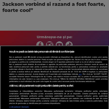
Jackson vorbind si razand a fost foarte,
foarte cool”
Urmărește-ne și pe:
Nouă ne pasă ca datele tale personale să rămână confidențiale
Noi și partenerii noștri
30
stocăm și/sau accesăm informații pe dispozitivul dvs., precum identificatorii cookie unici pentru
prelucrarea datelor cu caracter personal. Puteți accepta sau gestiona alegerile dvs. făcând clic mai jos sau în orice moment,
Copyright © 2026 / DIGI ROMANIA S.A.
pe pagina cu politica de confidențialitate. Aceste alegeri vor fi raportate partenerilor noștri și nu vă vor afecta navigarea.
Arhiva
Comunicate de presă
Politica de confidentialitate
Termeni
Noi si partenerii nostri (retelele de socializare si agentiile de publicitate partenere, precum si furnizorii nostri de servicii de
date analitice) prelucram date pentru a permite website-ului sa functioneze, pentru a personaliza continutul si anunturile
si conditii
Gestionați preferințele
|
Contact/Info
Codul etic
publicitare afisate in functie de interesele si/sau profilul dvs., pentru a va oferi functionalitati aferente retelelor de socializare
si pentru a analiza traficul pe website. Beneficiati de drepturile prevazute de art. 15-22 din GDPR in legatura cu prelucrarea
datelor cu caracter personal. Aceste drepturi pot fi exercitate prin modalitatea indicata
aici
. Prin click pe “ACCEPT TOATE”,
acceptati folosirea tuturor Tehnologiilor de tip Cookie, care implica inclusiv acceptul dvs. cu privire la stocarea/accesarea
informatiilor de catre Vendor-ii cu care colaboram. Prin click pe “VREAU SA MODIFIC SETARILE INDIVIDUAL” puteti schimba
preferintele in mod individual, mai putin cele legate de cookie strict necesare pentru functionarea website-ului.
Atât noi, cât și partenerii noștri prelucrăm datele pentru a oferi:
Dezvoltarea și îmbunătățirea serviciilor. Măsurarea performanței reclamelor. Utilizarea profilurilor pentru selectarea
conținutului personalizat. Stocarea și/sau accesarea informațiilor de pe un dispozitiv. Crearea profilurilor de conținut
personalizat. Utilizarea profilurilor pentru selectarea publicității personalizate. Crearea profilurilor pentru publicitate
personalizată. Măsurarea performanței conținutului. Înțelegerea publicului prin statistici sau combinații de date din surse
diferite. Utilizarea datelor limitate pentru a selecta conținutul. Utilizarea de date limitate pentru a selecta publicitatea. Date
precise de geolocație și identificarea prin scanarea dispozitivului.
Listă parteneri (furnizori)