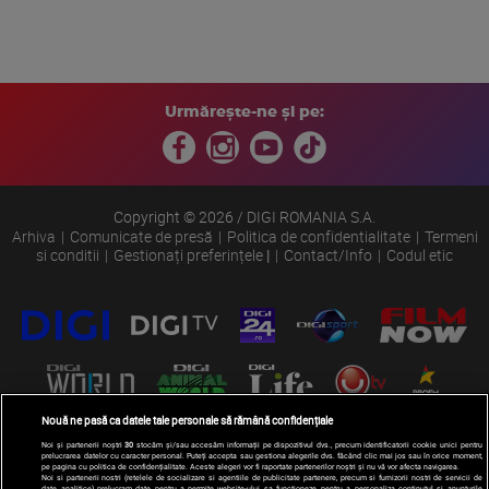
Urmărește-ne și pe:
Copyright © 2026 / DIGI ROMANIA S.A.
Arhiva
Comunicate de presă
Politica de confidentialitate
Termeni
si conditii
Gestionați preferințele
|
Contact/Info
Codul etic
Nouă ne pasă ca datele tale personale să rămână confidențiale
Noi și partenerii noștri
30
stocăm și/sau accesăm informații pe dispozitivul dvs., precum identificatorii cookie unici pentru
prelucrarea datelor cu caracter personal. Puteți accepta sau gestiona alegerile dvs. făcând clic mai jos sau în orice moment,
pe pagina cu politica de confidențialitate. Aceste alegeri vor fi raportate partenerilor noștri și nu vă vor afecta navigarea.
Noi si partenerii nostri (retelele de socializare si agentiile de publicitate partenere, precum si furnizorii nostri de servicii de
date analitice) prelucram date pentru a permite website-ului sa functioneze, pentru a personaliza continutul si anunturile