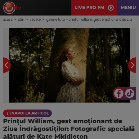
LIVE PRO FM
MENIU
acasa
stiri
vedete
galerie foto > prințul william, gest emoționant de ziua îndrăgostiților: fotografie specială alături de kate middleton
❮ INAPOI LA ARTICOL
Prințul William, gest emoționant de
Ziua Îndrăgostiților: Fotografie specială
alături de Kate Middleton