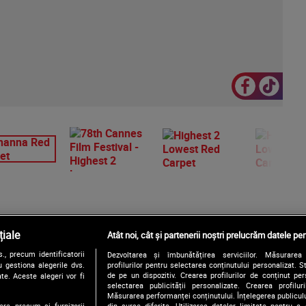
iale
Atât noi, cât și partenerii noștri prelucrăm datele pen
, precum identificatorii
Dezvoltarea și îmbunătățirea serviciilor. Măsurarea 
Urmărește-ne și pe:
 gestiona alegerile dvs.
profilurilor pentru selectarea conținutului personalizat. 
de pe un dispozitiv. Crearea profilurilor de conținut pers
te. Aceste alegeri vor fi
selectarea publicității personalizate. Crearea profilur
Măsurarea performanței conținutului. Înțelegerea publiculu
ere, precum si furnizorii
din surse diferite. Utilizarea datelor limitate pentru a 