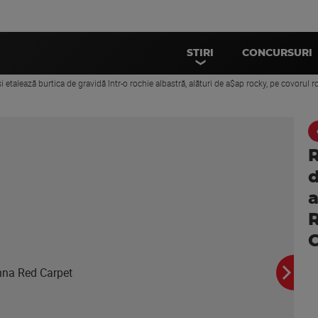
STIRI
CONCURSURI
și etalează burtica de gravidă într-o rochie albastră, alături de a$ap rocky, pe covorul
R
d
a
R