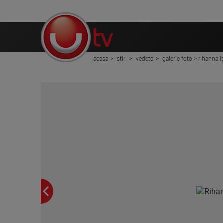
acasa
stiri
vedete
galerie foto > rihanna î