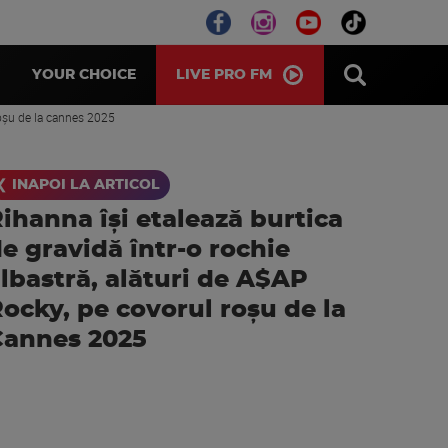
LIVE PRO FM
YOUR CHOICE
 roșu de la cannes 2025
❮ INAPOI LA ARTICOL
ihanna își etalează burtica
e gravidă într-o rochie
lbastră, alături de A$AP
ocky, pe covorul roșu de la
Cannes 2025