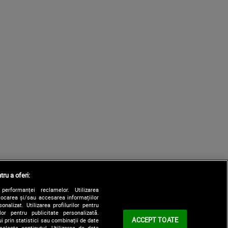
tru a oferi:
performanței reclamelor. Utilizarea
Stocarea și/sau accesarea informațiilor
onalizat. Utilizarea profilurilor pentru
ilor pentru publicitate personalizată.
ACCEPT TOATE
i prin statistici sau combinații de date
selecta conținutul. Utilizarea de date