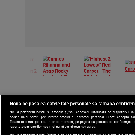
Nouă ne pasă ca datele tale personale să rămână confidenț
Noi și partenerii noștri
30
stocăm și/sau accesăm informații pe dispozitivul dvs.
cookie unici pentru prelucrarea datelor cu caracter personal. Puteți accepta sau
făcând clic mai jos sau în orice moment, pe pagina cu politica de confidențialita
raportate partenerilor noștri și nu vă vor afecta navigarea.
Noi si partenerii nostri (retelele de socializare si agentiile de publicitate parten