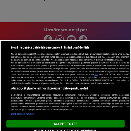
Urmărește-ne și pe:
Nouă ne pasă ca datele tale personale să rămână confidențiale
Noi și partenerii noștri
30
stocăm și/sau accesăm informații pe dispozitivul dvs., precum identificatorii cookie unici pentru
prelucrarea datelor cu caracter personal. Puteți accepta sau gestiona alegerile dvs. făcând clic mai jos sau în orice moment,
Copyright © 2026 / DIGI ROMANIA S.A.
pe pagina cu politica de confidențialitate. Aceste alegeri vor fi raportate partenerilor noștri și nu vă vor afecta navigarea.
Arhiva
Comunicate de presă
Politica de confidentialitate
Termeni
Noi si partenerii nostri (retelele de socializare si agentiile de publicitate partenere, precum si furnizorii nostri de servicii de
date analitice) prelucram date pentru a permite website-ului sa functioneze, pentru a personaliza continutul si anunturile
si conditii
Gestionați preferințele
|
Contact/Info
Codul etic
publicitare afisate in functie de interesele si/sau profilul dvs., pentru a va oferi functionalitati aferente retelelor de socializare
si pentru a analiza traficul pe website. Beneficiati de drepturile prevazute de art. 15-22 din GDPR in legatura cu prelucrarea
datelor cu caracter personal. Aceste drepturi pot fi exercitate prin modalitatea indicata
aici
. Prin click pe “ACCEPT TOATE”,
acceptati folosirea tuturor Tehnologiilor de tip Cookie, care implica inclusiv acceptul dvs. cu privire la stocarea/accesarea
informatiilor de catre Vendor-ii cu care colaboram. Prin click pe “VREAU SA MODIFIC SETARILE INDIVIDUAL” puteti schimba
preferintele in mod individual, mai putin cele legate de cookie strict necesare pentru functionarea website-ului.
Atât noi, cât și partenerii noștri prelucrăm datele pentru a oferi:
Dezvoltarea și îmbunătățirea serviciilor. Măsurarea performanței reclamelor. Utilizarea profilurilor pentru selectarea
conținutului personalizat. Stocarea și/sau accesarea informațiilor de pe un dispozitiv. Crearea profilurilor de conținut
personalizat. Utilizarea profilurilor pentru selectarea publicității personalizate. Crearea profilurilor pentru publicitate
personalizată. Măsurarea performanței conținutului. Înțelegerea publicului prin statistici sau combinații de date din surse
diferite. Utilizarea datelor limitate pentru a selecta conținutul. Utilizarea de date limitate pentru a selecta publicitatea. Date
precise de geolocație și identificarea prin scanarea dispozitivului.
Listă parteneri (furnizori)
ACCEPT TOATE
VREAU SA MODIFIC SETARILE INDIVIDUAL