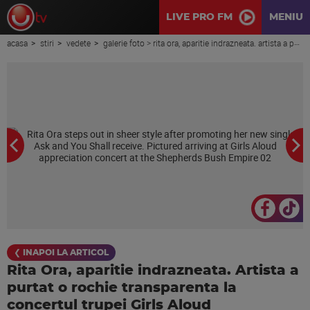
LIVE PRO FM
MENIU
acasa
stiri
vedete
galerie foto > rita ora, aparitie indrazneata. artista a purtat o rochie transparenta la concertul trupei girls aloud
❮ INAPOI LA ARTICOL
Rita Ora, aparitie indrazneata. Artista a
purtat o rochie transparenta la
concertul trupei Girls Aloud