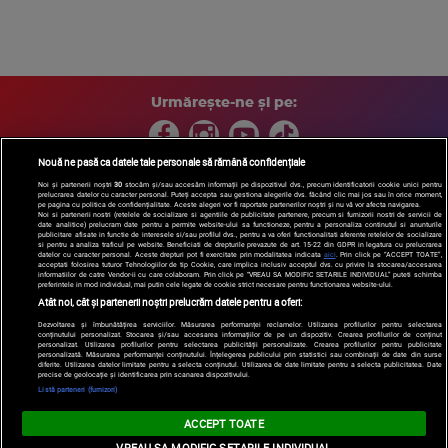
Urmărește-ne și pe:
Nouă ne pasă ca datele tale personale să rămână confidențiale
Noi și partenerii noștri
30
stocăm și/sau accesăm informații pe dispozitivul dvs., precum identificatorii cookie unici pentru
prelucrarea datelor cu caracter personal. Puteți accepta sau gestiona alegerile dvs. făcând clic mai jos sau în orice moment,
Copyright © 2026 / DIGI ROMANIA S.A.
pe pagina cu politica de confidențialitate. Aceste alegeri vor fi raportate partenerilor noștri și nu vă vor afecta navigarea.
Arhiva
Comunicate de presă
Politica de confidentialitate
Termeni
Noi si partenerii nostri (retelele de socializare si agentiile de publicitate partenere, precum si furnizorii nostri de servicii de
date analitice) prelucram date pentru a permite website-ului sa functioneze, pentru a personaliza continutul si anunturile
si conditii
Gestionați preferințele
|
Contact/Info
Codul etic
publicitare afisate in functie de interesele si/sau profilul dvs., pentru a va oferi functionalitati aferente retelelor de socializare
si pentru a analiza traficul pe website. Beneficiati de drepturile prevazute de art. 15-22 din GDPR in legatura cu prelucrarea
datelor cu caracter personal. Aceste drepturi pot fi exercitate prin modalitatea indicata
aici
. Prin click pe “ACCEPT TOATE”,
acceptati folosirea tuturor Tehnologiilor de tip Cookie, care implica inclusiv acceptul dvs. cu privire la stocarea/accesarea
informatiilor de catre Vendor-ii cu care colaboram. Prin click pe “VREAU SA MODIFIC SETARILE INDIVIDUAL” puteti schimba
preferintele in mod individual, mai putin cele legate de cookie strict necesare pentru functionarea website-ului.
Atât noi, cât și partenerii noștri prelucrăm datele pentru a oferi:
Dezvoltarea și îmbunătățirea serviciilor. Măsurarea performanței reclamelor. Utilizarea profilurilor pentru selectarea
conținutului personalizat. Stocarea și/sau accesarea informațiilor de pe un dispozitiv. Crearea profilurilor de conținut
personalizat. Utilizarea profilurilor pentru selectarea publicității personalizate. Crearea profilurilor pentru publicitate
personalizată. Măsurarea performanței conținutului. Înțelegerea publicului prin statistici sau combinații de date din surse
diferite. Utilizarea datelor limitate pentru a selecta conținutul. Utilizarea de date limitate pentru a selecta publicitatea. Date
precise de geolocație și identificarea prin scanarea dispozitivului.
Listă parteneri (furnizori)
ACCEPT TOATE
VREAU SA MODIFIC SETARILE INDIVIDUAL