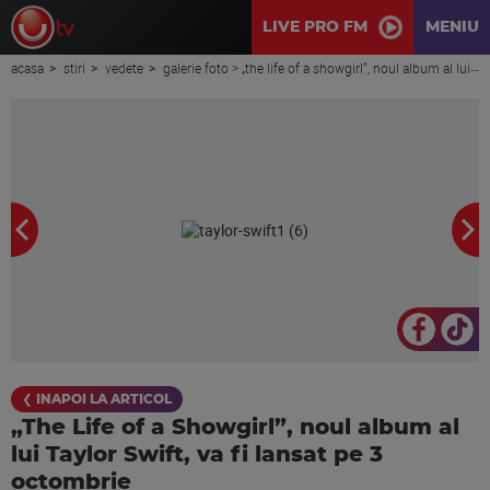
LIVE PRO FM
MENIU
acasa
stiri
vedete
galerie foto > „the life of a showgirl”, noul album al lui taylor swift, va fi lansat pe 3 octombrie
❮ INAPOI LA ARTICOL
„The Life of a Showgirl”, noul album al
lui Taylor Swift, va fi lansat pe 3
octombrie