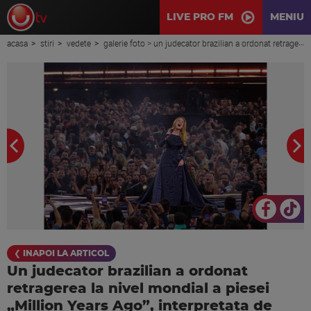
LIVE PRO FM
MENIU
acasa
stiri
vedete
galerie foto > un judecator brazilian a ordonat retragerea la nivel mondial a piesei „million years ago”, interpretata de adele, pe motiv de plagiat
❮ INAPOI LA ARTICOL
Un judecator brazilian a ordonat
retragerea la nivel mondial a piesei
„Million Years Ago”, interpretata de