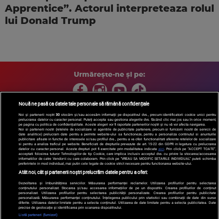
Apprentice”. Actorul interpreteaza rolul
lui Donald Trump
Urmărește-ne și pe:
Nouă ne pasă ca datele tale personale să rămână confidențiale
Noi și partenerii noștri
30
stocăm și/sau accesăm informații pe dispozitivul dvs., precum identificatorii cookie unici pentru
prelucrarea datelor cu caracter personal. Puteți accepta sau gestiona alegerile dvs. făcând clic mai jos sau în orice moment,
Copyright © 2026 / DIGI ROMANIA S.A.
pe pagina cu politica de confidențialitate. Aceste alegeri vor fi raportate partenerilor noștri și nu vă vor afecta navigarea.
Arhiva
Comunicate de presă
Politica de confidentialitate
Termeni
Noi si partenerii nostri (retelele de socializare si agentiile de publicitate partenere, precum si furnizorii nostri de servicii de
date analitice) prelucram date pentru a permite website-ului sa functioneze, pentru a personaliza continutul si anunturile
si conditii
Gestionați preferințele
|
Contact/Info
Codul etic
publicitare afisate in functie de interesele si/sau profilul dvs., pentru a va oferi functionalitati aferente retelelor de socializare
si pentru a analiza traficul pe website. Beneficiati de drepturile prevazute de art. 15-22 din GDPR in legatura cu prelucrarea
datelor cu caracter personal. Aceste drepturi pot fi exercitate prin modalitatea indicata
aici
. Prin click pe “ACCEPT TOATE”,
acceptati folosirea tuturor Tehnologiilor de tip Cookie, care implica inclusiv acceptul dvs. cu privire la stocarea/accesarea
informatiilor de catre Vendor-ii cu care colaboram. Prin click pe “VREAU SA MODIFIC SETARILE INDIVIDUAL” puteti schimba
preferintele in mod individual, mai putin cele legate de cookie strict necesare pentru functionarea website-ului.
Atât noi, cât și partenerii noștri prelucrăm datele pentru a oferi:
Dezvoltarea și îmbunătățirea serviciilor. Măsurarea performanței reclamelor. Utilizarea profilurilor pentru selectarea
conținutului personalizat. Stocarea și/sau accesarea informațiilor de pe un dispozitiv. Crearea profilurilor de conținut
personalizat. Utilizarea profilurilor pentru selectarea publicității personalizate. Crearea profilurilor pentru publicitate
personalizată. Măsurarea performanței conținutului. Înțelegerea publicului prin statistici sau combinații de date din surse
diferite. Utilizarea datelor limitate pentru a selecta conținutul. Utilizarea de date limitate pentru a selecta publicitatea. Date
precise de geolocație și identificarea prin scanarea dispozitivului.
Listă parteneri (furnizori)