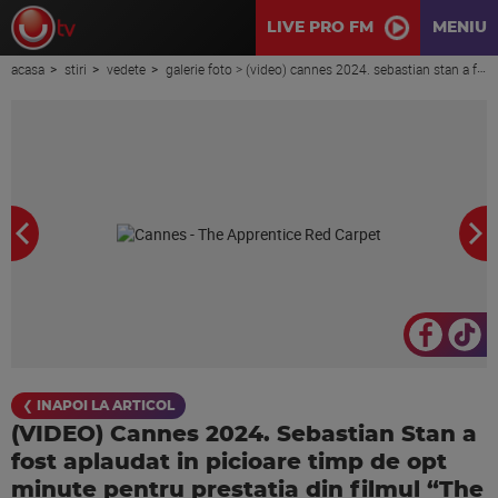
LIVE PRO FM
MENIU
acasa
stiri
vedete
galerie foto > (video) cannes 2024. sebastian stan a fost aplaudat in picioare timp de opt minute pentru prestatia din filmul “the apprentice”. actorul interpreteaza rolul lui donald trump
❮ INAPOI LA ARTICOL
(VIDEO) Cannes 2024. Sebastian Stan a
fost aplaudat in picioare timp de opt
minute pentru prestatia din filmul “The