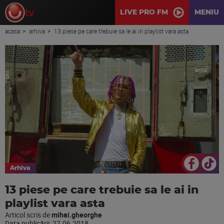
LIVE PRO FM
MENIU
acasa
arhiva
13 piese pe care trebuie sa le ai in playlist vara asta
Arhiva
13 piese pe care trebuie sa le ai in
playlist vara asta
Articol scris de
mihai.gheorghe
Data publicării:
27.06.2018