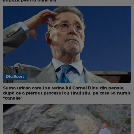
impozit pentru banii ăia”
DigiSport
Suma uriașă care i se reține lui Cornel Dinu din pensie,
după ce a pierdut procesul cu finul său, pe care l-a numit
"canalie"