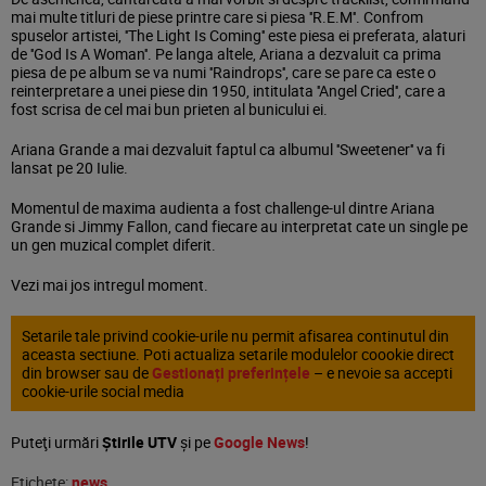
mai multe titluri de piese printre care si piesa ''R.E.M''. Confrom
spuselor artistei, ''The Light Is Coming'' este piesa ei preferata, alaturi
de ''God Is A Woman''. Pe langa altele, Ariana a dezvaluit ca prima
piesa de pe album se va numi ''Raindrops'', care se pare ca este o
reinterpretare a unei piese din 1950, intitulata ''Angel Cried'', care a
fost scrisa de cel mai bun prieten al bunicului ei.
Ariana Grande a mai dezvaluit faptul ca albumul ''Sweetener'' va fi
lansat pe 20 Iulie.
Momentul de maxima audienta a fost challenge-ul dintre Ariana
Grande si Jimmy Fallon, cand fiecare au interpretat cate un single pe
un gen muzical complet diferit.
Vezi mai jos intregul moment.
Setarile tale privind cookie-urile nu permit afisarea continutul din
aceasta sectiune. Poti actualiza setarile modulelor coookie direct
din browser sau de
Gestionați preferințele
– e nevoie sa accepti
cookie-urile social media
Puteţi urmări
Știrile UTV
şi pe
Google News
!
Etichete:
news