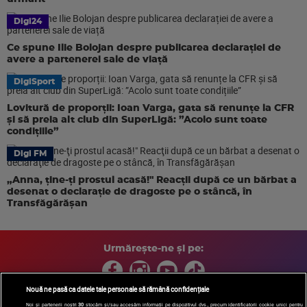
Digi24
Ce spune Ilie Bolojan despre publicarea declarației de
avere a partenerei sale de viață
DigiSport
Lovitură de proporții: Ioan Varga, gata să renunțe la CFR
și să preia alt club din SuperLigă: ”Acolo sunt toate
condițiile”
Digi FM
„Anna, ţine-ţi prostul acasă!" Reacţii după ce un bărbat a
desenat o declaraţie de dragoste pe o stâncă, în
Transfăgărăşan
Urmărește-ne și pe:
Nouă ne pasă ca datele tale personale să rămână confidențiale
Noi și partenerii noștri
30
stocăm și/sau accesăm informații pe dispozitivul dvs., precum identificatorii cookie unici pentru