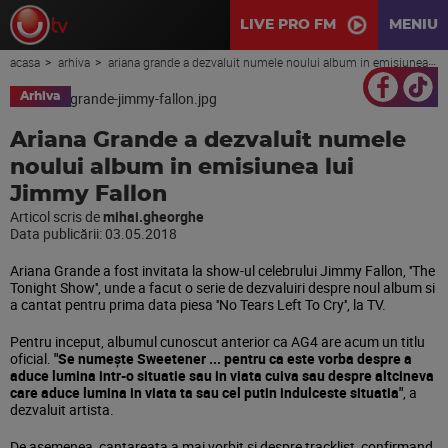
LIVE PRO FM
MENIU
acasa
arhiva
ariana grande a dezvaluit numele noului album in emisiunea lui jimmy fallon
Arhiva
Ariana Grande a dezvaluit numele
noului album in emisiunea lui
Jimmy Fallon
Articol scris de
mihai.gheorghe
Data publicării:
03.05.2018
Ariana Grande a fost invitata la show-ul celebrului Jimmy Fallon, ''The
Tonight Show'', unde a facut o serie de dezvaluiri despre noul album si
a cantat pentru prima data piesa ''No Tears Left To Cry'', la TV.
Pentru inceput, albumul cunoscut anterior ca AG4 are acum un titlu
oficial.
"Se numește Sweetener ... pentru ca este vorba despre a
aduce lumina intr-o situatie sau in viata cuiva sau despre altcineva
care aduce lumina in viata ta sau cel putin indulceste situatia"
, a
dezvaluit artista.
De asemenea, cantareata a mai vorbit si despre tracklist, confirmand