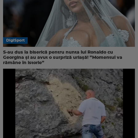
DigiSport
S-au dus la biserică pentru nunta lui Ronaldo cu
Georgina și au avut o surpriză uriașă! ”Momentul va
rămâne în istorie”