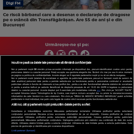
Digi FM
Ce riscă bărbatul care a desenat o declarație de dragoste
pe o stâncă din Transfăgărășan. Are 55 de ani și e din
București
Urmărește-ne și pe:
Nouă ne pasă ca datele tale personale să rămână confidențiale
Noi și partenerii noștri
30
stocăm și/sau accesăm informații pe dispozitivul dvs., precum identificatorii cookie unici pentru
prelucrarea datelor cu caracter personal. Puteți accepta sau gestiona alegerile dvs. făcând clic mai jos sau în orice moment,
Copyright © 2026 / DIGI ROMANIA S.A.
pe pagina cu politica de confidențialitate. Aceste alegeri vor fi raportate partenerilor noștri și nu vă vor afecta navigarea.
Arhiva
Comunicate de presă
Politica de confidentialitate
Termeni
Noi si partenerii nostri (retelele de socializare si agentiile de publicitate partenere, precum si furnizorii nostri de servicii de
date analitice) prelucram date pentru a permite website-ului sa functioneze, pentru a personaliza continutul si anunturile
si conditii
Gestionați preferințele
|
Contact/Info
Codul etic
publicitare afisate in functie de interesele si/sau profilul dvs., pentru a va oferi functionalitati aferente retelelor de socializare
si pentru a analiza traficul pe website. Beneficiati de drepturile prevazute de art. 15-22 din GDPR in legatura cu prelucrarea
datelor cu caracter personal. Aceste drepturi pot fi exercitate prin modalitatea indicata
aici
. Prin click pe “ACCEPT TOATE”,
acceptati folosirea tuturor Tehnologiilor de tip Cookie, care implica inclusiv acceptul dvs. cu privire la stocarea/accesarea
informatiilor de catre Vendor-ii cu care colaboram. Prin click pe “VREAU SA MODIFIC SETARILE INDIVIDUAL” puteti schimba
preferintele in mod individual, mai putin cele legate de cookie strict necesare pentru functionarea website-ului.
Atât noi, cât și partenerii noștri prelucrăm datele pentru a oferi:
Dezvoltarea și îmbunătățirea serviciilor. Măsurarea performanței reclamelor. Utilizarea profilurilor pentru selectarea
conținutului personalizat. Stocarea și/sau accesarea informațiilor de pe un dispozitiv. Crearea profilurilor de conținut
personalizat. Utilizarea profilurilor pentru selectarea publicității personalizate. Crearea profilurilor pentru publicitate
personalizată. Măsurarea performanței conținutului. Înțelegerea publicului prin statistici sau combinații de date din surse
diferite. Utilizarea datelor limitate pentru a selecta conținutul. Utilizarea de date limitate pentru a selecta publicitatea. Date
precise de geolocație și identificarea prin scanarea dispozitivului.
Listă parteneri (furnizori)