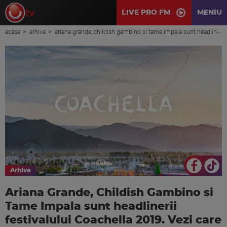
LIVE PRO FM
MENIU
acasa
arhiva
ariana grande, childish gambino si tame impala sunt headlinerii festivalului coachella 2019. vezi care sunt ceilalti artisti care vor urca pe scena!
Arhiva
Ariana Grande, Childish Gambino si
Tame Impala sunt headlinerii
festivalului Coachella 2019. Vezi care