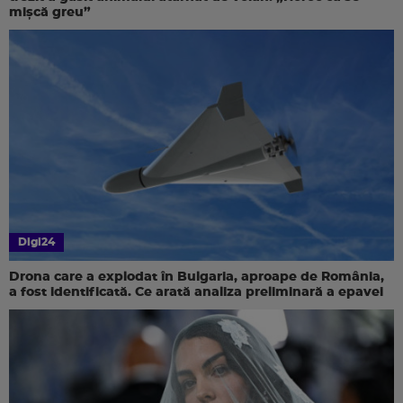
mișcă greu”
Digi24
Drona care a explodat în Bulgaria, aproape de România,
a fost identificată. Ce arată analiza preliminară a epavei