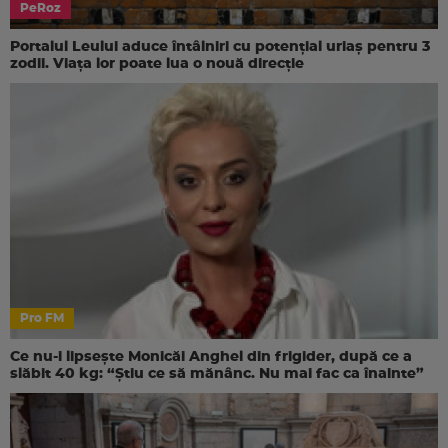
PeRoz
Portalul Leului aduce întâlniri cu potențial uriaș pentru 3
zodii. Viața lor poate lua o nouă direcție
Pro FM
Ce nu-i lipsește Monicăi Anghel din frigider, după ce a
slăbit 40 kg: “Știu ce să mănânc. Nu mai fac ca înainte”