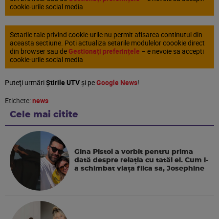
cookie-urile social media
Setarile tale privind cookie-urile nu permit afisarea continutul din
aceasta sectiune. Poti actualiza setarile modulelor coookie direct
din browser sau de
Gestionați preferințele
– e nevoie sa accepti
cookie-urile social media
Puteţi urmări
Știrile UTV
şi pe
Google News
!
Etichete:
news
Cele mai citite
Gina Pistol a vorbit pentru prima
dată despre relația cu tatăl ei. Cum i-
a schimbat viața fiica sa, Josephine