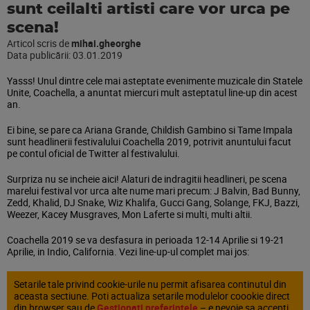
sunt ceilalti artisti care vor urca pe
scena!
Articol scris de
mihai.gheorghe
Data publicării:
03.01.2019
Yasss! Unul dintre cele mai asteptate evenimente muzicale din Statele
Unite, Coachella, a anuntat miercuri mult asteptatul line-up din acest
an.
Ei bine, se pare ca Ariana Grande, Childish Gambino si Tame Impala
sunt headlinerii festivalului Coachella 2019, potrivit anuntului facut
pe contul oficial de Twitter al festivalului.
Surpriza nu se incheie aici! Alaturi de indragitii headlineri, pe scena
marelui festival vor urca alte nume mari precum: J Balvin, Bad Bunny,
Zedd, Khalid, DJ Snake, Wiz Khalifa, Gucci Gang, Solange, FKJ, Bazzi,
Weezer, Kacey Musgraves, Mon Laferte si multi, multi altii.
Coachella 2019 se va desfasura in perioada 12-14 Aprilie si 19-21
Aprilie, in Indio, California. Vezi line-up-ul complet mai jos:
Setarile tale privind cookie-urile nu permit afisarea continutul din
aceasta sectiune. Poti actualiza setarile modulelor coookie direct
din browser sau de
Gestionați preferințele
– e nevoie sa accepti