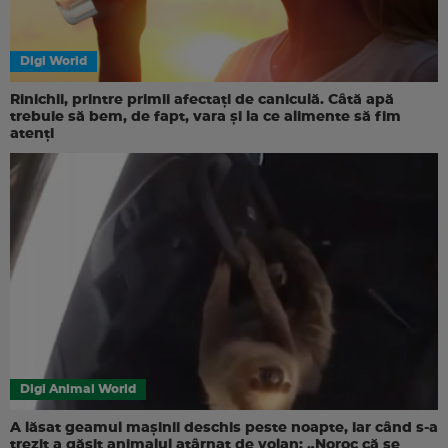
Digi World
Rinichii, printre primii afectați de caniculă. Câtă apă
trebuie să bem, de fapt, vara și la ce alimente să fim
atenți
Digi Animal World
A lăsat geamul mașinii deschis peste noapte, iar când s-a
trezit a găsit animalul atârnat de volan: „Noroc că se