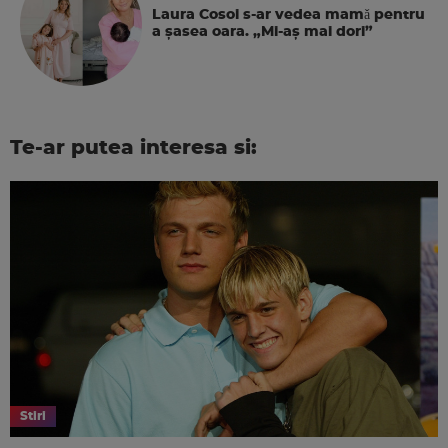
Laura Cosoi s-ar vedea mamǎ pentru
a şasea oara. „Mi-aș mai dori”
Te-ar putea interesa si:
Stiri