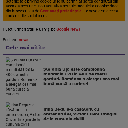
Setarile tale privind cookie-urile nu permit afisarea continutul din
aceasta sectiune. Poti actualiza setarile modulelor coookie direct
din browser sau de
Gestionați preferințele
– e nevoie sa accepti
cookie-urile social media
Puteţi urmări
Știrile UTV
şi pe
Google News
!
Etichete:
news
Cele mai citite
Ștefania Uță este campioană
mondială U20 la 400 de metri
garduri. Românca a alergat cea mai
bună cursă a carierei
Irina Begu s-a căsătorit cu
antrenorul ei, Victor Crivoi. Imagini
de la cununia civilă