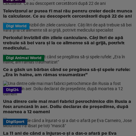
Televizorul ar putea fi mai rău pentru creier decât munca
la calculator. Ce au descoperit cercetătorii după 22 de ani
Digi World
Pericolul invizibil din zilele caniculare. Câți litri de apă
trebuie să bei vara și la ce alimente să ai grijă, potrivit
medicului...
Digi Animal World
Ce a găsit un bărbat când se pregătea să-și spele rufele:
„Era în haine, am rămas traumatizat”
Digi24
Una dintre cele mai mari fabrici petrochimice din Rusia a
fost aruncată în aer. Doliu declarat de președinte, după
moartea a 12 oameni
DigiSport
La 11 ani de când a înjurat-o și a dat-o afară pe Eva