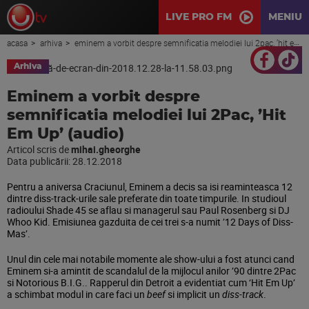
LIVE PRO FM
MENIU
acasa
arhiva
eminem a vorbit despre semnificatia melodiei lui 2pac, ’hit em up’ (audio)
Arhiva
Eminem a vorbit despre
semnificatia melodiei lui 2Pac, ’Hit
Em Up’ (audio)
Articol scris de
mihai.gheorghe
Data publicării:
28.12.2018
Pentru a aniversa Craciunul, Eminem a decis sa isi reaminteasca 12
dintre diss-track-urile sale preferate din toate timpurile. In studioul
radioului Shade 45 se aflau si managerul sau Paul Rosenberg si DJ
Whoo Kid. Emisiunea gazduita de cei trei s-a numit ’12 Days of Diss-
Mas’.
Unul din cele mai notabile momente ale show-ului a fost atunci cand
Eminem si-a amintit de scandalul de la mijlocul anilor ’90 dintre 2Pac
si Notorious B.I.G.. Rapperul din Detroit a evidentiat cum ‘Hit Em Up’
a schimbat modul in care faci un
beef
si implicit un
diss-track
.