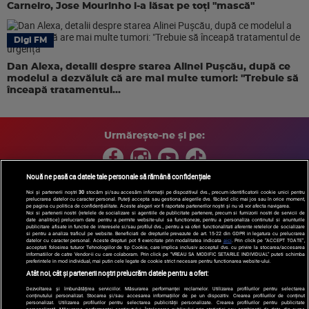
Carneiro, Jose Mourinho i-a lăsat pe toți "mască"
Digi FM
Dan Alexa, detalii despre starea Alinei Pușcău, după ce
modelul a dezvăluit că are mai multe tumori: "Trebuie să
înceapă tratamentul...
Urmărește-ne și pe:
Nouă ne pasă ca datele tale personale să rămână confidențiale
Noi și partenerii noștri
30
stocăm și/sau accesăm informații pe dispozitivul dvs., precum identificatorii cookie unici pentru
prelucrarea datelor cu caracter personal. Puteți accepta sau gestiona alegerile dvs. făcând clic mai jos sau în orice moment,
Copyright © 2026 / DIGI ROMANIA S.A.
pe pagina cu politica de confidențialitate. Aceste alegeri vor fi raportate partenerilor noștri și nu vă vor afecta navigarea.
Arhiva
Comunicate de presă
Politica de confidentialitate
Termeni
Noi si partenerii nostri (retelele de socializare si agentiile de publicitate partenere, precum si furnizorii nostri de servicii de
date analitice) prelucram date pentru a permite website-ului sa functioneze, pentru a personaliza continutul si anunturile
si conditii
Gestionați preferințele
|
Contact/Info
Codul etic
publicitare afisate in functie de interesele si/sau profilul dvs., pentru a va oferi functionalitati aferente retelelor de socializare
si pentru a analiza traficul pe website. Beneficiati de drepturile prevazute de art. 15-22 din GDPR in legatura cu prelucrarea
datelor cu caracter personal. Aceste drepturi pot fi exercitate prin modalitatea indicata
aici
. Prin click pe “ACCEPT TOATE”,
acceptati folosirea tuturor Tehnologiilor de tip Cookie, care implica inclusiv acceptul dvs. cu privire la stocarea/accesarea
informatiilor de catre Vendor-ii cu care colaboram. Prin click pe “VREAU SA MODIFIC SETARILE INDIVIDUAL” puteti schimba
preferintele in mod individual, mai putin cele legate de cookie strict necesare pentru functionarea website-ului.
Atât noi, cât și partenerii noștri prelucrăm datele pentru a oferi:
Dezvoltarea și îmbunătățirea serviciilor. Măsurarea performanței reclamelor. Utilizarea profilurilor pentru selectarea
conținutului personalizat. Stocarea și/sau accesarea informațiilor de pe un dispozitiv. Crearea profilurilor de conținut
personalizat. Utilizarea profilurilor pentru selectarea publicității personalizate. Crearea profilurilor pentru publicitate
personalizată. Măsurarea performanței conținutului. Înțelegerea publicului prin statistici sau combinații de date din surse