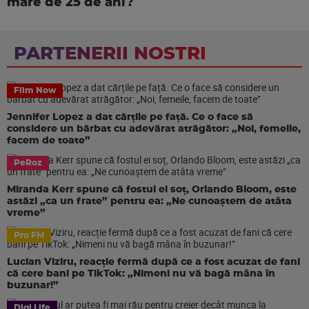
mare de 25 de ani?
PARTENERII NOSTRI
Film Now
Jennifer Lopez a dat cărțile pe față. Ce o face să
considere un bărbat cu adevărat atrăgător: „Noi, femeile,
facem de toate”
PeRoz
Miranda Kerr spune că fostul ei soț, Orlando Bloom, este
astăzi „ca un frate” pentru ea: „Ne cunoaștem de atâta
vreme”
Pro FM
Lucian Viziru, reacție fermă după ce a fost acuzat de fani
că cere bani pe TikTok: „Nimeni nu vă bagă mâna în
buzunar!”
Digi Life