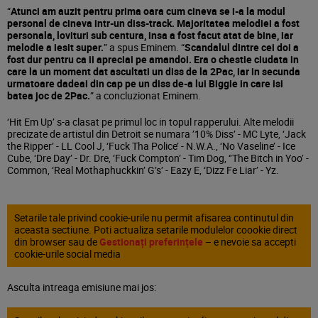
“
Atunci am auzit pentru prima oara cum cineva se i-a la modul
personal de cineva intr-un diss-track. Majoritatea melodiei a fost
personala, lovituri sub centura, insa a fost facut atat de bine, iar
melodie a iesit super.
” a spus Eminem. “
Scandalul dintre cei doi a
fost dur pentru ca ii apreciai pe amandoi. Era o chestie ciudata in
care la un moment dat ascultati un diss de la 2Pac, iar in secunda
urmatoare dadeai din cap pe un diss de-a lui Biggie in care isi
batea joc de 2Pac.
” a concluzionat Eminem.
‘Hit Em Up’ s-a clasat pe primul loc in topul rapperului. Alte melodii
precizate de artistul din Detroit se numara ’10% Diss’ - MC Lyte, ‘Jack
the Ripper’ - LL Cool J, ‘Fuck Tha Police’ - N.W.A., ‘No Vaseline’ - Ice
Cube, ‘Dre Day’ - Dr. Dre, ‘Fuck Compton’ - Tim Dog, ‘’The Bitch in Yoo’ -
Common, ‘Real Mothaphuckkin’ G’s’ - Eazy E, ‘Dizz Fe Liar’ - Yz.
Setarile tale privind cookie-urile nu permit afisarea continutul din
aceasta sectiune. Poti actualiza setarile modulelor coookie direct
din browser sau de
Gestionați preferințele
– e nevoie sa accepti
cookie-urile social media
Asculta intreaga emisiune mai jos: