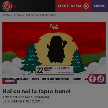
LIVE PRO FM
MENIU
acasa
arhiva
hai cu noi la fapte bune!
Arhiva
Hai cu noi la fapte bune!
Articol scris de
mihai.gheorghe
Data publicării:
18.12.2018