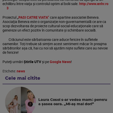
echilibru între viaţa şi controlul optim al bolii sale.
http://www.anhr.ro
3
Proiectul „
PASI CATRE VIATA”
care apartine asociatiei Beneva.
Asociaţia Beneva este o organizație non-guvernamentală ce are ca
scop dezvoltarea de proiecte cultural-social-educaţionale care să
genereze un efect pozitiv în comunitate și schimbare socială.
Crăciunul este sărbatoarea care aduce fericire în sufletele
oamenilor. Toți trebuie să simțim acest sentiment măcar în preajma
sărbătorilor așa că, hai cu noi să ajutăm niște suflete care au nevoie
de fericire!
Puteţi urmări
Știrile UTV
şi pe
Google News
!
Etichete:
news
Cele mai citite
Laura Cosoi s-ar vedea mamǎ pentru
a şasea oara. „Mi-aș mai dori”