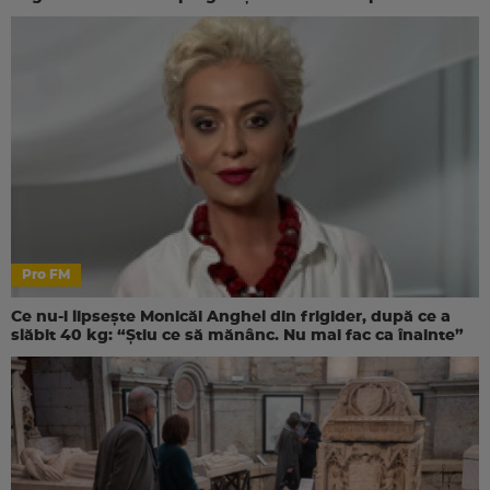
Pro FM
Ce nu-i lipsește Monicăi Anghel din frigider, după ce a
slăbit 40 kg: “Știu ce să mănânc. Nu mai fac ca înainte”