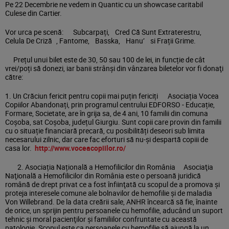
Pe 22 Decembrie ne vedem in Quantic cu un showcase caritabil
Culese din Cartier.
Vor urca pe scenă: Subcarpați, Cred Că Sunt Extraterestru,
Celula De Criză , Fantome, Basska, Hanu’ si Frații Grime.
Prețul unui bilet este de 30, 50 sau 100 de lei, in funcție de cât
vrei/poți să donezi, iar banii strânşi din vânzarea biletelor vor fi donaţi
către:
1. Un Crăciun fericit pentru copii mai puțin fericiți Asociația Vocea
Copiilor Abandonați, prin programul centrului EDFORSO - Educație,
Formare, Societate, are în grija sa, de 4 ani, 10 familii din comuna
Coșoba, sat Coșoba, județul Giurgiu. Sunt copii care provin din familii
cu o situație financiară precară, cu posibilități deseori sub limita
necesarului zilnic, dar care fac eforturi să nu-și despartă copiii de
casa lor.
http://www.voceacopiilor.ro/
2. Asociația Națională a Hemofilicilor din România Asociaţia
Naţională a Hemofilicilor din România este o persoană juridică
română de drept privat ce a fost înfiinţată cu scopul de a promova şi
proteja interesele comune ale bolnavilor de hemofilie şi de maladia
Von Willebrand. De la data creării sale, ANHR încearcă să fie, înainte
de orice, un sprijin pentru persoanele cu hemofilie, aducând un suport
tehnic şi moral pacienţilor şi familiilor confruntate cu această
patologie. Scopul este ca persoanele cu hemofilie să ajungă la un