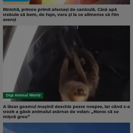
Rinichii, printre primii afectați de caniculă. Câtă apă
trebuie să bem, de fapt, vara și la ce alimente să fim
atenți
Digi Animal World
A lăsat geamul mașinii deschis peste noapte, iar când s-a
trezit a găsit animalul atârnat de volan: „Noroc că se
mișcă greu”