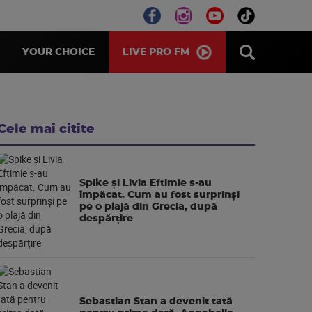
LIVE PRO FM
YOUR CHOICE
Cele mai citite
Spike și Livia Eftimie s-au
împăcat. Cum au fost surprinși
pe o plajă din Grecia, după
despărțire
Sebastian Stan a devenit tată