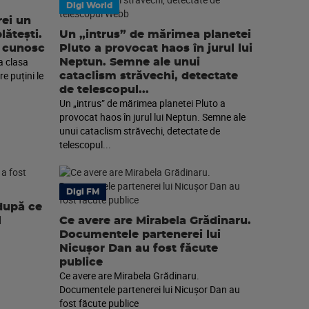
Digi World
rei un
lătești.
Un „intrus” de mărimea planetei
e cunosc
Pluto a provocat haos în jurul lui
la clasa
Neptun. Semne ale unui
re puțini le
cataclism străvechi, detectate
de telescopul...
Un „intrus” de mărimea planetei Pluto a
provocat haos în jurul lui Neptun. Semne ale
unui cataclism străvechi, detectate de
telescopul...
Digi FM
după ce
l
Ce avere are Mirabela Grădinaru.
Documentele partenerei lui
Nicușor Dan au fost făcute
publice
Ce avere are Mirabela Grădinaru.
Documentele partenerei lui Nicușor Dan au
fost făcute publice