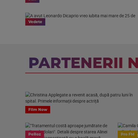
Vedete
PARTENERII 
Film Now
PeRoz
Pro FM