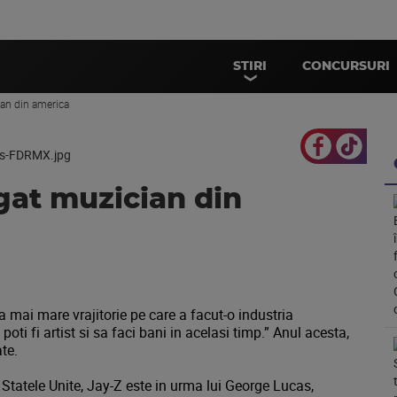
STIRI
CONCURSURI
ian din america
gat muzician din
 mai mare vrajitorie pe care a facut-o industria
oti fi artist si sa faci bani in acelasi timp.” Anul acesta,
te.
n Statele Unite, Jay-Z este in urma lui George Lucas,