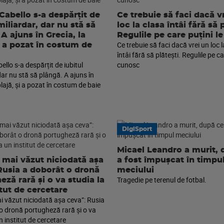
Cabello s-a despărțit de
Ce trebuie să faci dacă v
miliardar, dar nu stă să
loc la clasa întâi fără să p
A ajuns în Grecia, la
Regulile pe care puțini l
Ce trebuie să faci dacă vrei un loc 
și a pozat în costum de
întâi fără să plătești. Regulile pe ca
llo s-a despărțit de iubitul
cunosc
dar nu stă să plângă. A ajuns în
plajă, și a pozat în costum de baie
DigiSport
Micael Leandro a murit, 
mai văzut niciodată așa
a fost împușcat în timpu
Rusia a doborât o dronă
meciului
Tragedie pe terenul de fotbal.
eză rară și o va studia la
itut de cercetare
 văzut niciodată așa ceva”: Rusia
o dronă portugheză rară și o va
n institut de cercetare