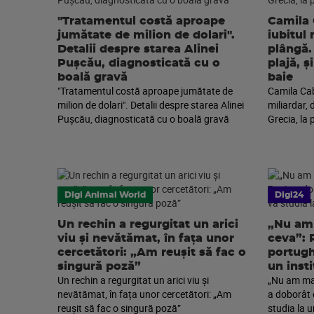
"Tratamentul costă aproape
Camila 
jumătate de milion de dolari".
iubitul 
Detalii despre starea Alinei
plângă. 
Pușcău, diagnosticată cu o
plajă, 
boală gravă
baie
"Tratamentul costă aproape jumătate de
Camila Cabe
milion de dolari". Detalii despre starea Alinei
miliardar, 
Pușcău, diagnosticată cu o boală gravă
Grecia, la 
Digi Animal World
Digi24
Un rechin a regurgitat un arici
„Nu am 
viu și nevătămat, în fața unor
ceva”: 
cercetători: „Am reușit să fac o
portugh
singură poză”
un inst
Un rechin a regurgitat un arici viu și
„Nu am mai
nevătămat, în fața unor cercetători: „Am
a doborât 
reușit să fac o singură poză”
studia la u