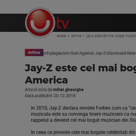
acasa
arhiva
jay-z este cel mai bogat muzic
Arhiva
Jay-Z este cel mai bo
America
Articol scris de
mihai.gheorghe
Data publicării:
20.12.2018
In 2010, Jay-Z declara revistei Forbes cum ca “cea
muzicala este sa convinga tinerii muzicieni ca nu p
rapperul a devenit cel mai bogat muzician din Sta
In ceea ce priveste cele mai bogate celebritati di