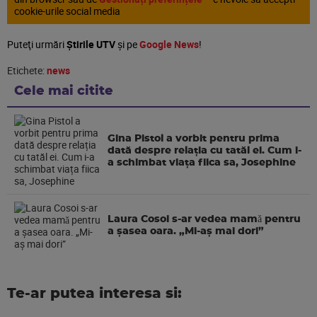
cookie-urile social media
Puteţi urmări
Știrile UTV
şi pe
Google News
!
Etichete:
news
Cele mai citite
Gina Pistol a vorbit pentru prima
dată despre relația cu tatăl ei. Cum i-
a schimbat viața fiica sa, Josephine
Laura Cosoi s-ar vedea mamǎ pentru
a şasea oara. „Mi-aș mai dori”
Te-ar putea interesa si: