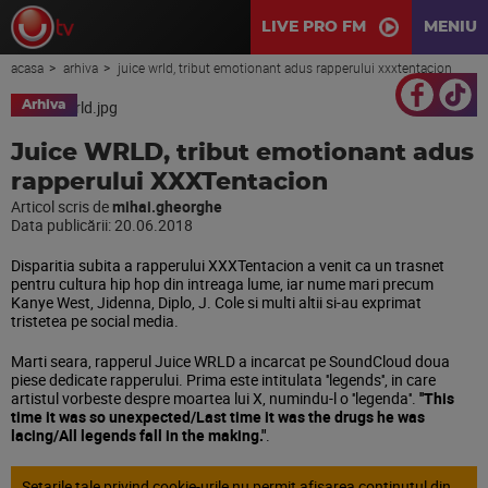
LIVE PRO FM
MENIU
acasa
arhiva
juice wrld, tribut emotionant adus rapperului xxxtentacion
Arhiva
Juice WRLD, tribut emotionant adus
rapperului XXXTentacion
Articol scris de
mihai.gheorghe
Data publicării:
20.06.2018
Disparitia subita a rapperului XXXTentacion a venit ca un trasnet
pentru cultura hip hop din intreaga lume, iar nume mari precum
Kanye West, Jidenna, Diplo, J. Cole si multi altii si-au exprimat
tristetea pe social media.
Marti seara, rapperul Juice WRLD a incarcat pe SoundCloud doua
piese dedicate rapperului. Prima este intitulata ''legends'', in care
artistul vorbeste despre moartea lui X, numindu-l o ''legenda''.
''This
time it was so unexpected/Last time it was the drugs he was
lacing/All legends fall in the making."
.
Setarile tale privind cookie-urile nu permit afisarea continutul din