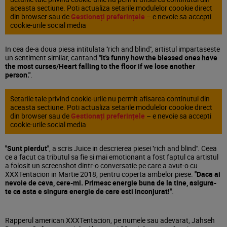
aceasta sectiune. Poti actualiza setarile modulelor coookie direct
din browser sau de
Gestionați preferințele
– e nevoie sa accepti
cookie-urile social media
In cea de-a doua piesa intitulata ''rich and blind'', artistul impartaseste
un sentiment similar, cantand
''It's funny how the blessed ones have
the most curses/Heart falling to the floor if we lose another
person."
.
Setarile tale privind cookie-urile nu permit afisarea continutul din
aceasta sectiune. Poti actualiza setarile modulelor coookie direct
din browser sau de
Gestionați preferințele
– e nevoie sa accepti
cookie-urile social media
''Sunt pierdut''
, a scris Juice in descrierea piesei ''rich and blind''. Ceea
ce a facut ca tributul sa fie si mai emotionant a fost faptul ca artistul
a folosit un screenshot dintr-o conversatie pe care a avut-o cu
XXXTentacion in Martie 2018, pentru coperta ambelor piese.
''Daca ai
nevoie de ceva, cere-mi. Primesc energie buna de la tine, asigura-
te ca asta e singura energie de care esti inconjurat!''
.
Rapperul american XXXTentacion, pe numele sau adevarat, Jahseh