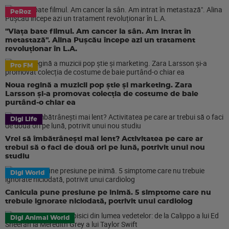
PeRoz
"Viața bate filmul. Am cancer la sân. Am intrat în
metastază". Alina Pușcău începe azi un tratament
revoluționar în L.A.
Pro FM
Noua regină a muzicii pop știe și marketing. Zara
Larsson și-a promovat colecția de costume de baie
purtând-o chiar ea
Digi Life
Vrei să îmbătrânești mai lent? Activitatea pe care ar
trebui să o faci de două ori pe lună, potrivit unui nou
studiu
Digi World
Canicula pune presiune pe inimă. 5 simptome care nu
trebuie ignorate niciodată, potrivit unui cardiolog
Digi Animal World