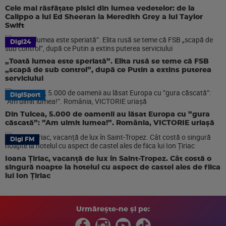
Cele mai răsfățate pisici din lumea vedetelor: de la
Calippo a lui Ed Sheeran la Meredith Grey a lui Taylor
Swift
Digi24
„Toată lumea este speriată”. Elita rusă se teme că FSB
„scapă de sub control”, după ce Putin a extins puterea
serviciului
DigiSport
Din Tulcea, 5.000 de oamenii au lăsat Europa cu ”gura
căscată”: ”Am uimit lumea!”. România, VICTORIE uriașă
Digi FM
Ioana Țiriac, vacanță de lux în Saint-Tropez. Cât costă o
singură noapte la hotelul cu aspect de castel ales de fiica
lui Ion Țiriac
Urmărește-ne și pe: