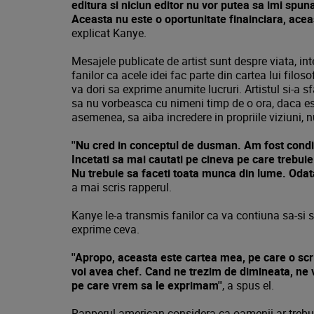
editura si niciun editor nu vor putea sa imi spuna
Aceasta nu este o oportunitate finainciara, acea
explicat Kanye.
Mesajele publicate de artist sunt despre viata, inter
fanilor ca acele idei fac parte din cartea lui filo
va dori sa exprime anumite lucruri. Artistul si-a sf
sa nu vorbeasca cu nimeni timp de o ora, daca este
asemenea, sa aiba incredere in propriile viziuni, nu
''Nu cred in conceptul de dusman. Am fost condit
Incetati sa mai cautati pe cineva pe care trebuie s
Nu trebuie sa faceti toata munca din lume. Odata 
a mai scris rapperul.
Kanye le-a transmis fanilor ca va contiuna sa-si s
exprime ceva.
''Apropo, aceasta este cartea mea, pe care o scri
voi avea chef. Cand ne trezim de dimineata, ne vi
pe care vrem sa le exprimam''
, a spus el.
Rapperul american considera ca oamenii ar trebui 