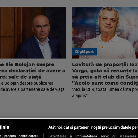
DigiSport
e Ilie Bolojan despre
Lovitură de proporții: Io
rea declarației de avere a
Varga, gata să renunțe la
rei sale de viață
să preia alt club din Sup
lie Bolojan despre publicarea
”Acolo sunt toate condiți
 de avere a partenerei sale de viață
”Aici, la CFR, toată lumea cântă pr
a ajuns”.
iale
Atât noi, cât și partenerii noștri prelucrăm datele pen
, precum identificatorii
Dezvoltarea și îmbunătățirea serviciilor. Măsurarea 