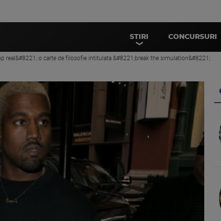
STIRI
CONCURSURI
p real&#8221; o carte de filosofie intitulata &#8221;break the simulation&#8221;