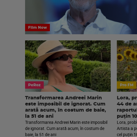
Film Now
PeRoz
Pro FM
Transformarea Andreei Marin
Lora, p
este imposibil de ignorat. Cum
44 de an
arată acum, în costum de baie,
raportu
la 51 de ani
puțin 1
Transformarea Andreei Marin este imposibil
Lora, prob
de ignorat. Cum arată acum, în costum de
Artista a 
baie, la 51 de ani
cel puțin 1