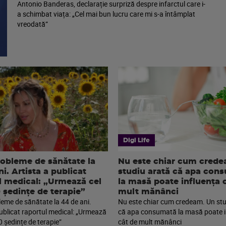
Antonio Banderas, declarație surpriză despre infarctul care i-
a schimbat viața: „Cel mai bun lucru care mi s-a întâmplat
vreodată”
Digi Life
robleme de sănătate la
Nu este chiar cum cred
i. Artista a publicat
studiu arată că apa con
l medical: „Urmează cel
la masă poate influența 
0 ședințe de terapie”
mult mănânci
leme de sănătate la 44 de ani.
Nu este chiar cum credeam. Un stu
publicat raportul medical: „Urmează
că apa consumată la masă poate i
0 ședințe de terapie”
cât de mult mănânci