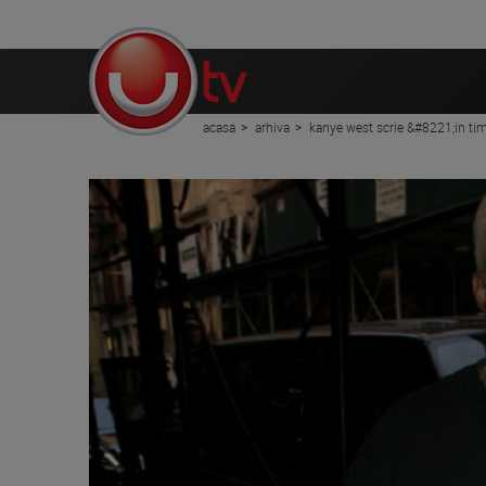
acasa
arhiva
kanye west scrie &#8221;in tim