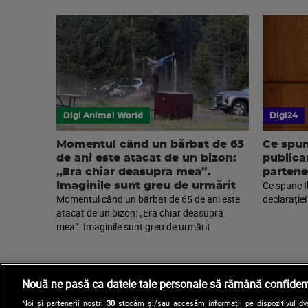
Digi Animal World
Digi24
Momentul când un bărbat de 65
Ce spun
de ani este atacat de un bizon:
publica
„Era chiar deasupra mea”.
partene
Ce spune I
Imaginile sunt greu de urmărit
Momentul când un bărbat de 65 de ani este
declarației
atacat de un bizon: „Era chiar deasupra
mea”. Imaginile sunt greu de urmărit
Nouă ne pasă ca datele tale personale să rămână confidenț
Noi și partenerii noștri
30
stocăm și/sau accesăm informații pe dispozitivul dvs.