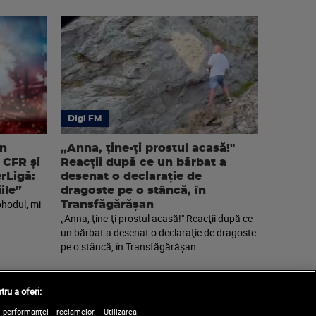
Digi FM
an
„Anna, ţine-ţi prostul acasă!"
 CFR și
Reacţii după ce un bărbat a
erLigă:
desenat o declaraţie de
ile”
dragoste pe o stâncă, în
ohodul, mi-
Transfăgărăşan
„Anna, ţine-ţi prostul acasă!" Reacţii după ce
un bărbat a desenat o declaraţie de dragoste
pe o stâncă, în Transfăgărăşan
tru a oferi:
performanței reclamelor. Utilizarea