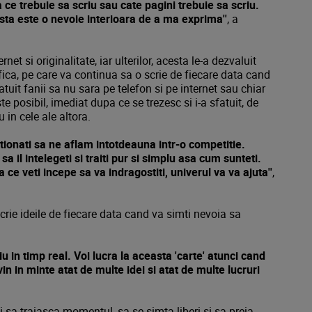
 ce trebuie sa scriu sau cate pagini trebuie sa scriu.
sta este o nevoie interioara de a ma exprima''
, a
net si originalitate, iar ulterilor, acesta le-a dezvaluit
sofica, pe care va continua sa o scrie de fiecare data cand
atuit fanii sa nu sara pe telefon si pe internet sau chiar
 posibil, imediat dupa ce se trezesc si i-a sfatuit, de
 in cele ale altora.
ionati sa ne aflam intotdeauna intr-o competitie.
a il intelegeti si traiti pur si simplu asa cum sunteti.
ce veti incepe sa va indragostiti, univerul va va ajuta''
,
crie ideile de fiecare data cand va simti nevoia sa
u in timp real. Voi lucra la aceasta 'carte' atunci cand
n in minte atat de multe idei si atat de multe lucruri
sa traiasca momentul, sa se simta liberi si sa preia