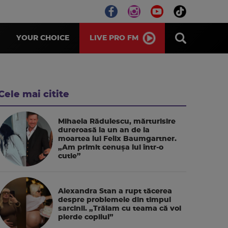
LIVE PRO FM
YOUR CHOICE
Cele mai citite
Mihaela Rădulescu, mărturisire
dureroasă la un an de la
moartea lui Felix Baumgartner.
„Am primit cenușa lui într-o
cutie”
Alexandra Stan a rupt tăcerea
despre problemele din timpul
sarcinii. „Trăiam cu teama că voi
pierde copilul”