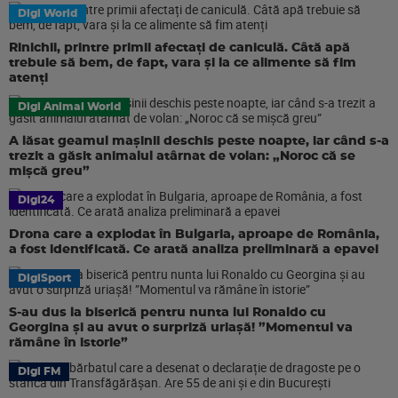
Digi World
Rinichii, printre primii afectați de caniculă. Câtă apă
trebuie să bem, de fapt, vara și la ce alimente să fim
atenți
Digi Animal World
A lăsat geamul mașinii deschis peste noapte, iar când s-a
trezit a găsit animalul atârnat de volan: „Noroc că se
mișcă greu”
Digi24
Drona care a explodat în Bulgaria, aproape de România,
a fost identificată. Ce arată analiza preliminară a epavei
DigiSport
S-au dus la biserică pentru nunta lui Ronaldo cu
Georgina și au avut o surpriză uriașă! ”Momentul va
rămâne în istorie”
Digi FM