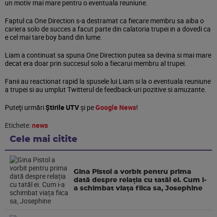
un motiv mai mare pentru o eventuala reuniune.
Faptul ca One Direction s-a destramat ca fiecare membru sa aiba o
cariera solo de succes a facut parte din calatoria trupei in a dovedi ca
e cel mai tare boy band din lume.
Liam a continuat sa spuna One Direction putea sa devina si mai mare
decat era doar prin succesul solo a fiecarui membru al trupei.
Fanii au reactionat rapid la spusele lui Liam si la o eventuala reuniune
a trupei si au umplut Twitterul de feedback-uri pozitive si amuzante.
Puteţi urmări
Știrile UTV
şi pe
Google News
!
Etichete:
news
Cele mai citite
Gina Pistol a vorbit pentru prima
dată despre relația cu tatăl ei. Cum i-
a schimbat viața fiica sa, Josephine