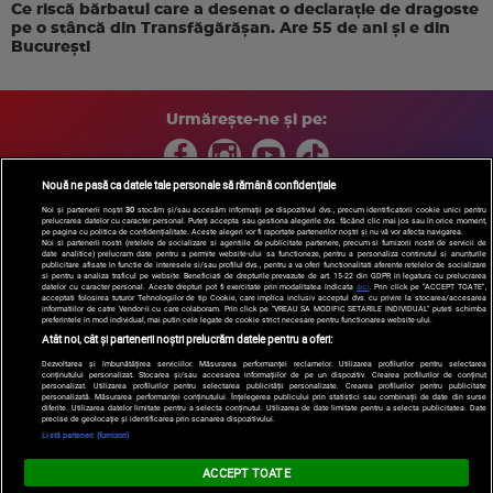
Ce riscă bărbatul care a desenat o declarație de dragoste
pe o stâncă din Transfăgărășan. Are 55 de ani și e din
București
Urmărește-ne și pe:
Nouă ne pasă ca datele tale personale să rămână confidențiale
Noi și partenerii noștri
30
stocăm și/sau accesăm informații pe dispozitivul dvs., precum identificatorii cookie unici pentru
prelucrarea datelor cu caracter personal. Puteți accepta sau gestiona alegerile dvs. făcând clic mai jos sau în orice moment,
Copyright © 2026 / DIGI ROMANIA S.A.
pe pagina cu politica de confidențialitate. Aceste alegeri vor fi raportate partenerilor noștri și nu vă vor afecta navigarea.
Arhiva
Comunicate de presă
Politica de confidentialitate
Termeni
Noi si partenerii nostri (retelele de socializare si agentiile de publicitate partenere, precum si furnizorii nostri de servicii de
date analitice) prelucram date pentru a permite website-ului sa functioneze, pentru a personaliza continutul si anunturile
si conditii
Gestionați preferințele
|
Contact/Info
Codul etic
publicitare afisate in functie de interesele si/sau profilul dvs., pentru a va oferi functionalitati aferente retelelor de socializare
si pentru a analiza traficul pe website. Beneficiati de drepturile prevazute de art. 15-22 din GDPR in legatura cu prelucrarea
datelor cu caracter personal. Aceste drepturi pot fi exercitate prin modalitatea indicata
aici
. Prin click pe “ACCEPT TOATE”,
acceptati folosirea tuturor Tehnologiilor de tip Cookie, care implica inclusiv acceptul dvs. cu privire la stocarea/accesarea
informatiilor de catre Vendor-ii cu care colaboram. Prin click pe “VREAU SA MODIFIC SETARILE INDIVIDUAL” puteti schimba
preferintele in mod individual, mai putin cele legate de cookie strict necesare pentru functionarea website-ului.
Atât noi, cât și partenerii noștri prelucrăm datele pentru a oferi:
Dezvoltarea și îmbunătățirea serviciilor. Măsurarea performanței reclamelor. Utilizarea profilurilor pentru selectarea
conținutului personalizat. Stocarea și/sau accesarea informațiilor de pe un dispozitiv. Crearea profilurilor de conținut
personalizat. Utilizarea profilurilor pentru selectarea publicității personalizate. Crearea profilurilor pentru publicitate
personalizată. Măsurarea performanței conținutului. Înțelegerea publicului prin statistici sau combinații de date din surse
diferite. Utilizarea datelor limitate pentru a selecta conținutul. Utilizarea de date limitate pentru a selecta publicitatea. Date
precise de geolocație și identificarea prin scanarea dispozitivului.
Listă parteneri (furnizori)
ACCEPT TOATE