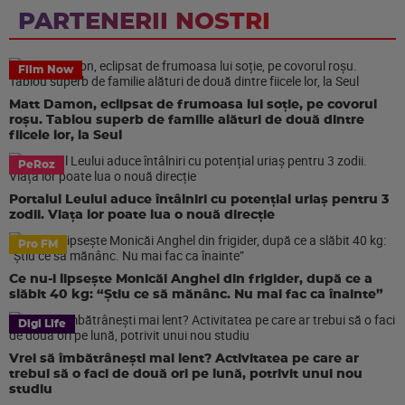
PARTENERII NOSTRI
Film Now
Matt Damon, eclipsat de frumoasa lui soție, pe covorul
roșu. Tablou superb de familie alături de două dintre
fiicele lor, la Seul
PeRoz
Portalul Leului aduce întâlniri cu potențial uriaș pentru 3
zodii. Viața lor poate lua o nouă direcție
Pro FM
Ce nu-i lipsește Monicăi Anghel din frigider, după ce a
slăbit 40 kg: “Știu ce să mănânc. Nu mai fac ca înainte”
Digi Life
Vrei să îmbătrânești mai lent? Activitatea pe care ar
trebui să o faci de două ori pe lună, potrivit unui nou
studiu