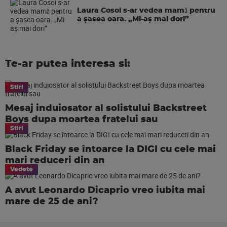
Laura Cosoi s-ar vedea mamǎ pentru
a şasea oara. „Mi-aș mai dori”
Te-ar putea interesa si:
Stiri
Mesaj induiosator al solistului Backstreet
Boys dupa moartea fratelui sau
Stiri
Black Friday se întoarce la DIGI cu cele mai
mari reduceri din an
Vedete
A avut Leonardo Dicaprio vreo iubita mai
mare de 25 de ani?