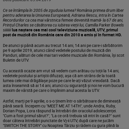
Ce se întâmpla în 2005 de zguduia lumea? România primea drum liber
pentru aderarea la Uniunea Europeană, Adriana Iliescu, intra în Cartea
Recordurilor ca cea mai vârstnica femeie devenită mamă- la 67 de ani,
Prințul Charles se căsătorea cu iubirea vieții lui, Camilla Parker Bowels
siiiiiii
lua naștere cea mai cool televiziune muzicală, UTV, primul
post de muzică din România care din 2010 a emis și în format HD.
De atunci și până acum au trecut 14 ani, 14 ani pe care-i sărbătorim
pe 9 aprilie 2019, atunci când vedetele postului de muzică din
Panduri, alături de cele mai tari vedete muzicale din România, își scot
Buletin de UTV.
Cu această ocazie am vrut să vedem cum arătau cu toții la 14 ani,
vedetele postului și artiștii difuzați, așa că am strâns de la toată
lumea cele mai drăgălașe poze pe care le-ați văzut vreodată. Dacă
asta înseamnă să ai 14 ani, atunci cu siguranță și noi ne vom bucură
maxim de vârstă pe care o împlinim anul acesta la UTV.
Astfel, marți pe 9 aprilie, o s-o ținem într-o sărbătoare de dimineață
până seară. Începem cu "MEET ME AT 14TH", unde Andra, Ruby,
Dorian Popa, Lora răspund la întrebări din oracolul adolescenței.
"Cum a fost primul sărut?", "La ce oră trebuia să intri în casă?" sunt
doar câteva întrebări punctate de Vj-ii UTV, după care ne jucăm
"SWITCH THE STORY" cu Noaptea Târziu și râdem cu gura plină la