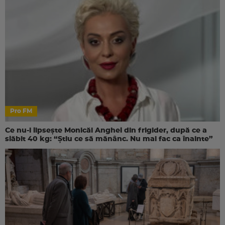
Pro FM
Ce nu-i lipsește Monicăi Anghel din frigider, după ce a
slăbit 40 kg: “Știu ce să mănânc. Nu mai fac ca înainte”