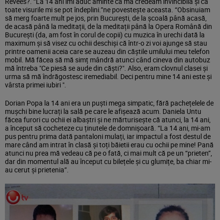
Revees?. “La 14 ani îmi aduc aminte că mă credeam invincibilă și că
toate visurile mi se pot îndeplini.”ne povestește aceasta. “Obsinuiam
să merg foarte mult pe jos, prin București, de la școală până acasă,
de acasă până la meditații, de la meditații până la Opera Română din
București (da, am fost în corul de copii) cu muzica în urechi dată la
maximum și să visez cu ochii deschiși că într-o zi voi ajunge să stau
printre oamenii aceia care se auzeau din căștile umilului meu telefon
mobil. Mă făcea să mă simț mândră atunci când cineva din autobuz
mă întreba "Ce piesă se aude din căști?". Also, eram clovnul clasei și
urma să mă îndrăgostesc iremediabil. Deci pentru mine 14 ani este și
vârsta primei iubiri ".
Dorian Popa la 14 ani era un puști mega simpatic, fără pachețelele de
mușchi bine lucrați la sală pe care le afișează acum. Daniela Untu
făcea furori cu ochii ei albaștri și ne mărturisește că atunci, la 14 ani,
a început să cocheteze cu ținutele de domnișoară. “La 14 ani, mi-am
pus pentru prima dată pantaloni mulați, iar impactul a fost destul de
mare când am intrat în clasă și toți băietii erau cu ochii pe mine! Pană
atunci nu prea mă vedeau că pe o fată, ci mai mult că pe un “prieten”,
dar din momentul ală au început cu bilețele și cu glumițe, ba chiar mi-
au cerut și prietenia”.