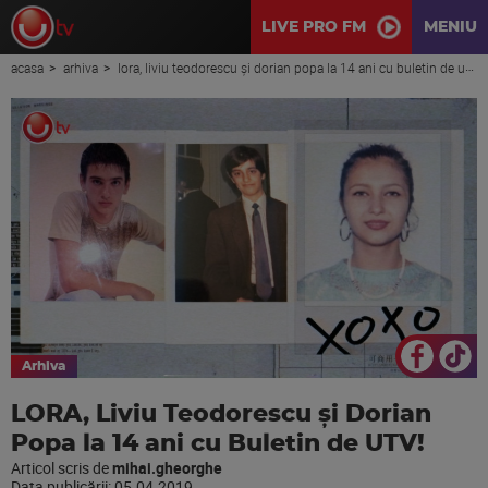
LIVE PRO FM
MENIU
acasa
arhiva
lora, liviu teodorescu și dorian popa la 14 ani cu buletin de utv!
Arhiva
LORA, Liviu Teodorescu și Dorian
Popa la 14 ani cu Buletin de UTV!
Articol scris de
mihai.gheorghe
Data publicării:
05.04.2019