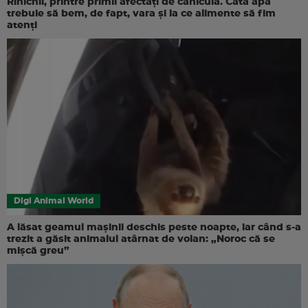
Rinichii, printre primii afectați de caniculă. Câtă apă
trebuie să bem, de fapt, vara și la ce alimente să fim
atenți
Digi Animal World
A lăsat geamul mașinii deschis peste noapte, iar când s-a
trezit a găsit animalul atârnat de volan: „Noroc că se
mișcă greu”