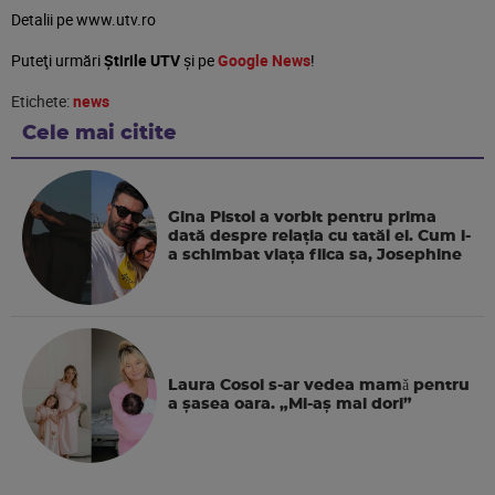
Detalii pe www.utv.ro
Puteţi urmări
Știrile UTV
şi pe
Google News
!
Etichete:
news
Cele mai citite
Gina Pistol a vorbit pentru prima
dată despre relația cu tatăl ei. Cum i-
a schimbat viața fiica sa, Josephine
Laura Cosoi s-ar vedea mamǎ pentru
a şasea oara. „Mi-aș mai dori”