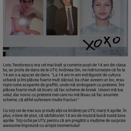
Liviu Teodorescu era cel mai înalt și cuminte puști de 14 ani din clasa
lui, iar profa de dans de la UTV, Andreea Din, ne mărturisește că fix la
14 ani s-a apucat de dans. ”La 14 ani m-am indrăgostit de cultura
urbană și îmi plăcea foarte mult dânsul, ba chiar aveam un loc, erau
niște ruine acoperite de graffiti, unde mă strângeam cu prietenii. Îmi
plăcea foarte mult să încerc să fac scheme de break. Uneori mă lua
valul, dar noroc cu prietenii mei care nu mă lăsau să fac anumite
scheme, că altfel sufeream multe fracturi.”
Cu toți cei de mai sus și mulți alții va întâlniți pe UTV, marți 9 aprilie. În
plus, e bine de știut, că sărbătorim 14 ani de muzică bună toată luna
aprilie. Toți ochii pe UTV, pentru că am pregătit o mulțime de surprize
awesome împreună cu artiștii momentului!