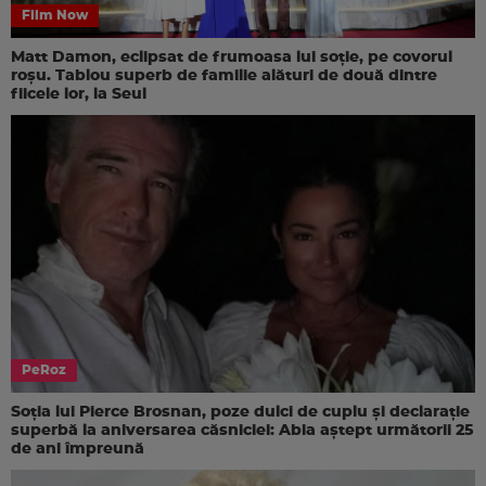
Film Now
Matt Damon, eclipsat de frumoasa lui soție, pe covorul
roșu. Tablou superb de familie alături de două dintre
fiicele lor, la Seul
PeRoz
Soția lui Pierce Brosnan, poze dulci de cuplu și declarație
superbă la aniversarea căsniciei: Abia aștept următorii 25
de ani împreună