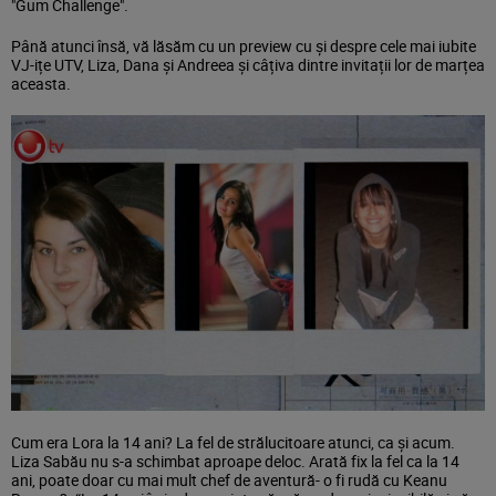
"Gum Challenge".
Până atunci însă, vă lăsăm cu un preview cu și despre cele mai iubite
VJ-ițe UTV, Liza, Dana și Andreea și câțiva dintre invitații lor de marțea
aceasta.
Cum era Lora la 14 ani? La fel de strălucitoare atunci, ca și acum.
Liza Sabău nu s-a schimbat aproape deloc. Arată fix la fel ca la 14
ani, poate doar cu mai mult chef de aventură- o fi rudă cu Keanu