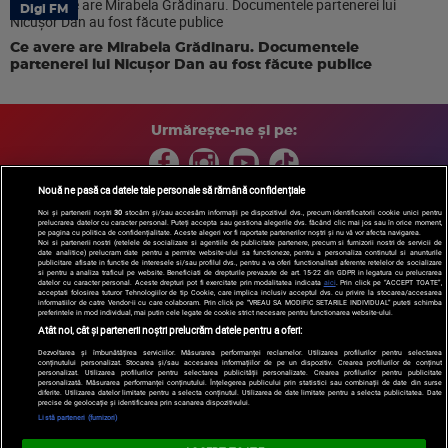
Digi FM
Ce avere are Mirabela Grădinaru. Documentele
partenerei lui Nicușor Dan au fost făcute publice
Urmărește-ne și pe:
Nouă ne pasă ca datele tale personale să rămână confidențiale
Noi și partenerii noștri
30
stocăm și/sau accesăm informații pe dispozitivul dvs., precum identificatorii cookie unici pentru
prelucrarea datelor cu caracter personal. Puteți accepta sau gestiona alegerile dvs. făcând clic mai jos sau în orice moment,
Copyright © 2026 / DIGI ROMANIA S.A.
pe pagina cu politica de confidențialitate. Aceste alegeri vor fi raportate partenerilor noștri și nu vă vor afecta navigarea.
Arhiva
Comunicate de presă
Politica de confidentialitate
Termeni
Noi si partenerii nostri (retelele de socializare si agentiile de publicitate partenere, precum si furnizorii nostri de servicii de
date analitice) prelucram date pentru a permite website-ului sa functioneze, pentru a personaliza continutul si anunturile
si conditii
Gestionați preferințele
|
Contact/Info
Codul etic
publicitare afisate in functie de interesele si/sau profilul dvs., pentru a va oferi functionalitati aferente retelelor de socializare
si pentru a analiza traficul pe website. Beneficiati de drepturile prevazute de art. 15-22 din GDPR in legatura cu prelucrarea
datelor cu caracter personal. Aceste drepturi pot fi exercitate prin modalitatea indicata
aici
. Prin click pe “ACCEPT TOATE”,
acceptati folosirea tuturor Tehnologiilor de tip Cookie, care implica inclusiv acceptul dvs. cu privire la stocarea/accesarea
informatiilor de catre Vendor-ii cu care colaboram. Prin click pe “VREAU SA MODIFIC SETARILE INDIVIDUAL” puteti schimba
preferintele in mod individual, mai putin cele legate de cookie strict necesare pentru functionarea website-ului.
Atât noi, cât și partenerii noștri prelucrăm datele pentru a oferi:
Dezvoltarea și îmbunătățirea serviciilor. Măsurarea performanței reclamelor. Utilizarea profilurilor pentru selectarea
conținutului personalizat. Stocarea și/sau accesarea informațiilor de pe un dispozitiv. Crearea profilurilor de conținut
personalizat. Utilizarea profilurilor pentru selectarea publicității personalizate. Crearea profilurilor pentru publicitate
personalizată. Măsurarea performanței conținutului. Înțelegerea publicului prin statistici sau combinații de date din surse
diferite. Utilizarea datelor limitate pentru a selecta conținutul. Utilizarea de date limitate pentru a selecta publicitatea. Date
precise de geolocație și identificarea prin scanarea dispozitivului.
Listă parteneri (furnizori)