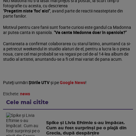
Nici Madona nu s-a lasat mai prejos si a postat, la scurt timp o
fotografie cu acesta, cu descrierea
'
'Pregatim niste 'foc' aici''
, avand parte de reactii neasteptate din
parte fanilor.
Motivul pentru care fanii sunt foarte curiosi este gandul ca Madonna
ar putea canta in spaniola.
"Va canta Madonna doar în spaniola?"
Cantareata a confirmat colaborarea cu starul latino, anuntand ca si-
a petrecut weekendul in stuidio alaturi de el, pentru a lucra la o piesa
noua, care cel mai probabil se va regasi pe cel de-al 14-lea album de
studio al artistei, anuntandu-se a fi cel mai variat de pana acum.
Puteţi urmări
Știrile UTV
şi pe
Google News
!
Etichete:
news
Cele mai citite
Spike și Livia Eftimie s-au împăcat.
Cum au fost surprinși pe o plajă din
Grecia, după despărțire