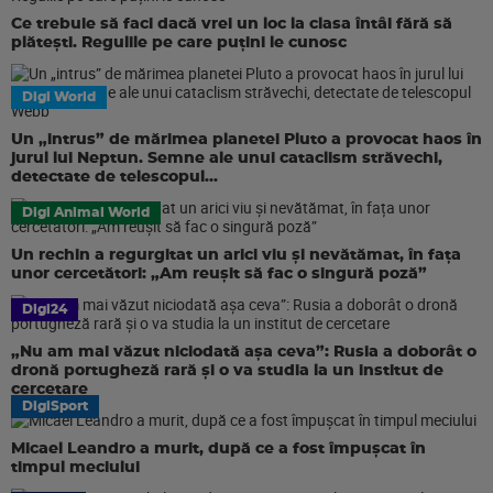
Ce trebuie să faci dacă vrei un loc la clasa întâi fără să
plătești. Regulile pe care puțini le cunosc
Digi World
Un „intrus” de mărimea planetei Pluto a provocat haos în
jurul lui Neptun. Semne ale unui cataclism străvechi,
detectate de telescopul...
Digi Animal World
Un rechin a regurgitat un arici viu și nevătămat, în fața
unor cercetători: „Am reușit să fac o singură poză”
Digi24
„Nu am mai văzut niciodată așa ceva”: Rusia a doborât o
dronă portugheză rară și o va studia la un institut de
cercetare
DigiSport
Micael Leandro a murit, după ce a fost împușcat în
timpul meciului