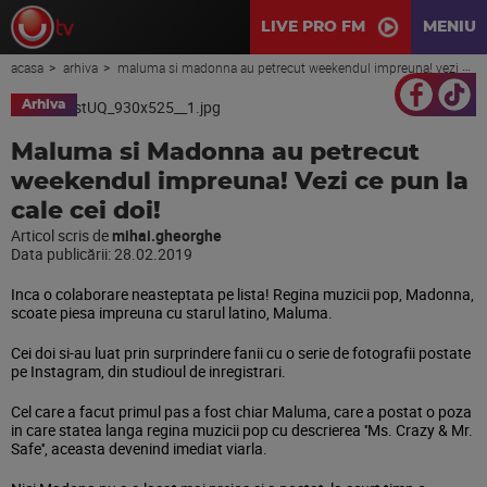
LIVE PRO FM
MENIU
acasa
arhiva
maluma si madonna au petrecut weekendul impreuna! vezi ce pun la cale cei doi!
Arhiva
Maluma si Madonna au petrecut
weekendul impreuna! Vezi ce pun la
cale cei doi!
Articol scris de
mihai.gheorghe
Data publicării:
28.02.2019
Inca o colaborare neasteptata pe lista! Regina muzicii pop, Madonna,
scoate piesa impreuna cu starul latino, Maluma.
Cei doi si-au luat prin surprindere fanii cu o serie de fotografii postate
pe Instagram, din studioul de inregistrari.
Cel care a facut primul pas a fost chiar Maluma, care a postat o poza
in care statea langa regina muzicii pop cu descrierea ''Ms. Crazy & Mr.
Safe'', aceasta devenind imediat viarla.