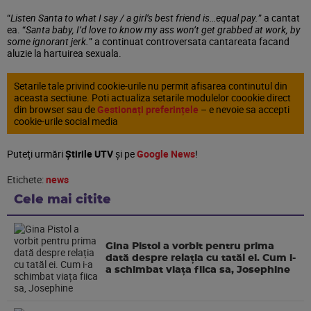
“
Listen Santa to what I say / a girl’s best friend is…equal pay.
” a cantat
ea. “
Santa baby, I’d love to know my ass won’t get grabbed at work, by
some ignorant jerk.
” a continuat controversata cantareata facand
aluzie la hartuirea sexuala.
Setarile tale privind cookie-urile nu permit afisarea continutul din
aceasta sectiune. Poti actualiza setarile modulelor coookie direct
din browser sau de
Gestionați preferințele
– e nevoie sa accepti
cookie-urile social media
Puteţi urmări
Știrile UTV
şi pe
Google News
!
Etichete:
news
Cele mai citite
Gina Pistol a vorbit pentru prima
dată despre relația cu tatăl ei. Cum i-
a schimbat viața fiica sa, Josephine