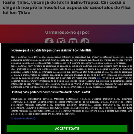
Ioana Țiriac, vacanță de lux în Saint-Tropez. Cât costă o
singură noapte la hotelul cu aspect de castel ales de fiica
lui Ion Țiriac
Urmărește-ne și pe:
Nouă ne pasă ca datele tale personale să rămână confidențiale
Noi și partenerii noștri
30
stocăm și/sau accesăm informații pe dispozitivul dvs., precum identificatorii cookie unici pentru
prelucrarea datelor cu caracter personal. Puteți accepta sau gestiona alegerile dvs. făcând clic mai jos sau în orice moment,
Copyright © 2026 / DIGI ROMANIA S.A.
pe pagina cu politica de confidențialitate. Aceste alegeri vor fi raportate partenerilor noștri și nu vă vor afecta navigarea.
Arhiva
Comunicate de presă
Politica de confidentialitate
Termeni
Noi si partenerii nostri (retelele de socializare si agentiile de publicitate partenere, precum si furnizorii nostri de servicii de
date analitice) prelucram date pentru a permite website-ului sa functioneze, pentru a personaliza continutul si anunturile
si conditii
Gestionați preferințele
|
Contact/Info
Codul etic
publicitare afisate in functie de interesele si/sau profilul dvs., pentru a va oferi functionalitati aferente retelelor de socializare
si pentru a analiza traficul pe website. Beneficiati de drepturile prevazute de art. 15-22 din GDPR in legatura cu prelucrarea
datelor cu caracter personal. Aceste drepturi pot fi exercitate prin modalitatea indicata
aici
. Prin click pe “ACCEPT TOATE”,
acceptati folosirea tuturor Tehnologiilor de tip Cookie, care implica inclusiv acceptul dvs. cu privire la stocarea/accesarea
informatiilor de catre Vendor-ii cu care colaboram. Prin click pe “VREAU SA MODIFIC SETARILE INDIVIDUAL” puteti schimba
preferintele in mod individual, mai putin cele legate de cookie strict necesare pentru functionarea website-ului.
Atât noi, cât și partenerii noștri prelucrăm datele pentru a oferi:
Dezvoltarea și îmbunătățirea serviciilor. Măsurarea performanței reclamelor. Utilizarea profilurilor pentru selectarea
conținutului personalizat. Stocarea și/sau accesarea informațiilor de pe un dispozitiv. Crearea profilurilor de conținut
personalizat. Utilizarea profilurilor pentru selectarea publicității personalizate. Crearea profilurilor pentru publicitate
personalizată. Măsurarea performanței conținutului. Înțelegerea publicului prin statistici sau combinații de date din surse
diferite. Utilizarea datelor limitate pentru a selecta conținutul. Utilizarea de date limitate pentru a selecta publicitatea. Date
precise de geolocație și identificarea prin scanarea dispozitivului.
Listă parteneri (furnizori)
ACCEPT TOATE