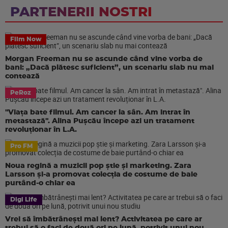
PARTENERII NOSTRI
Film Now
Morgan Freeman nu se ascunde când vine vorba de
bani: „Dacă plătesc suficient”, un scenariu slab nu mai
contează
PeRoz
"Viața bate filmul. Am cancer la sân. Am intrat în
metastază". Alina Pușcău începe azi un tratament
revoluționar în L.A.
Pro FM
Noua regină a muzicii pop știe și marketing. Zara
Larsson și-a promovat colecția de costume de baie
purtând-o chiar ea
Digi Life
Vrei să îmbătrânești mai lent? Activitatea pe care ar