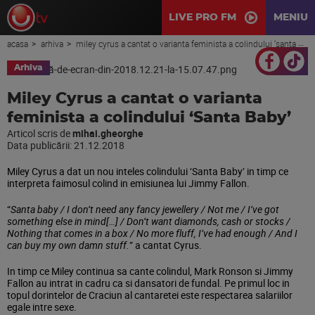
LIVE PRO FM
MENIU
acasa
arhiva
miley cyrus a cantat o varianta feminista a colindului ‘santa baby’
Arhiva
Miley Cyrus a cantat o varianta
feminista a colindului ‘Santa Baby’
Articol scris de
mihai.gheorghe
Data publicării:
21.12.2018
Miley Cyrus a dat un nou inteles colindului ‘Santa Baby’ in timp ce
interpreta faimosul colind in emisiunea lui Jimmy Fallon.
“
Santa baby / I don’t need any fancy jewellery / Not me / I’ve got
something else in mind[…] / Don’t want diamonds, cash or stocks /
Nothing that comes in a box / No more fluff, I’ve had enough / And I
can buy my own damn stuff.
” a cantat Cyrus.
In timp ce Miley continua sa cante colindul, Mark Ronson si Jimmy
Fallon au intrat in cadru ca si dansatori de fundal. Pe primul loc in
topul dorintelor de Craciun al cantaretei este respectarea salariilor
egale intre sexe.