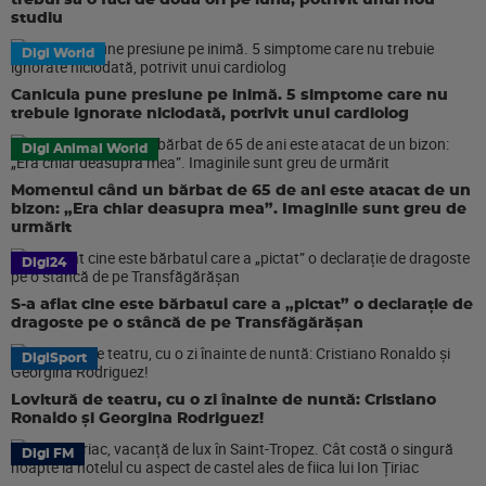
trebui să o faci de două ori pe lună, potrivit unui nou
studiu
Digi World
Canicula pune presiune pe inimă. 5 simptome care nu
trebuie ignorate niciodată, potrivit unui cardiolog
Digi Animal World
Momentul când un bărbat de 65 de ani este atacat de un
bizon: „Era chiar deasupra mea”. Imaginile sunt greu de
urmărit
Digi24
S-a aflat cine este bărbatul care a „pictat” o declarație de
dragoste pe o stâncă de pe Transfăgărășan
DigiSport
Lovitură de teatru, cu o zi înainte de nuntă: Cristiano
Ronaldo și Georgina Rodriguez!
Digi FM