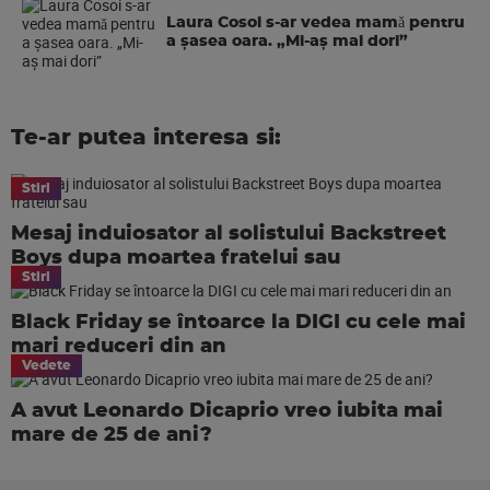
Laura Cosoi s-ar vedea mamǎ pentru
a şasea oara. „Mi-aș mai dori”
Te-ar putea interesa si:
Stiri
Mesaj induiosator al solistului Backstreet
Boys dupa moartea fratelui sau
Stiri
Black Friday se întoarce la DIGI cu cele mai
mari reduceri din an
Vedete
A avut Leonardo Dicaprio vreo iubita mai
mare de 25 de ani?