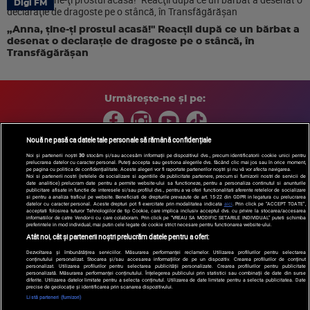
Digi FM
„Anna, ţine-ţi prostul acasă!" Reacţii după ce un bărbat a
desenat o declaraţie de dragoste pe o stâncă, în
Transfăgărăşan
Urmărește-ne și pe:
Nouă ne pasă ca datele tale personale să rămână confidențiale
Noi și partenerii noștri
30
stocăm și/sau accesăm informații pe dispozitivul dvs., precum identificatorii cookie unici pentru
prelucrarea datelor cu caracter personal. Puteți accepta sau gestiona alegerile dvs. făcând clic mai jos sau în orice moment,
Copyright © 2026 / DIGI ROMANIA S.A.
pe pagina cu politica de confidențialitate. Aceste alegeri vor fi raportate partenerilor noștri și nu vă vor afecta navigarea.
Arhiva
Comunicate de presă
Politica de confidentialitate
Termeni
Noi si partenerii nostri (retelele de socializare si agentiile de publicitate partenere, precum si furnizorii nostri de servicii de
date analitice) prelucram date pentru a permite website-ului sa functioneze, pentru a personaliza continutul si anunturile
si conditii
Gestionați preferințele
|
Contact/Info
Codul etic
publicitare afisate in functie de interesele si/sau profilul dvs., pentru a va oferi functionalitati aferente retelelor de socializare
si pentru a analiza traficul pe website. Beneficiati de drepturile prevazute de art. 15-22 din GDPR in legatura cu prelucrarea
datelor cu caracter personal. Aceste drepturi pot fi exercitate prin modalitatea indicata
aici
. Prin click pe “ACCEPT TOATE”,
acceptati folosirea tuturor Tehnologiilor de tip Cookie, care implica inclusiv acceptul dvs. cu privire la stocarea/accesarea
informatiilor de catre Vendor-ii cu care colaboram. Prin click pe “VREAU SA MODIFIC SETARILE INDIVIDUAL” puteti schimba
preferintele in mod individual, mai putin cele legate de cookie strict necesare pentru functionarea website-ului.
Atât noi, cât și partenerii noștri prelucrăm datele pentru a oferi:
Dezvoltarea și îmbunătățirea serviciilor. Măsurarea performanței reclamelor. Utilizarea profilurilor pentru selectarea
conținutului personalizat. Stocarea și/sau accesarea informațiilor de pe un dispozitiv. Crearea profilurilor de conținut
personalizat. Utilizarea profilurilor pentru selectarea publicității personalizate. Crearea profilurilor pentru publicitate
personalizată. Măsurarea performanței conținutului. Înțelegerea publicului prin statistici sau combinații de date din surse
diferite. Utilizarea datelor limitate pentru a selecta conținutul. Utilizarea de date limitate pentru a selecta publicitatea. Date
precise de geolocație și identificarea prin scanarea dispozitivului.
Listă parteneri (furnizori)