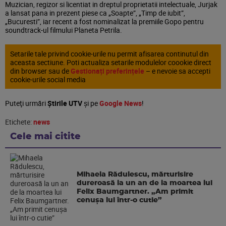
Muzician, regizor si licentiat in dreptul proprietatii intelectuale, Jurjak
a lansat pana in prezent piese ca „Soapte”, „Timp de iubit”,
„Bucuresti”, iar recent a fost nominalizat la premiile Gopo pentru
soundtrack-ul filmului Planeta Petrila.
Setarile tale privind cookie-urile nu permit afisarea continutul din
aceasta sectiune. Poti actualiza setarile modulelor coookie direct
din browser sau de
Gestionați preferințele
– e nevoie sa accepti
cookie-urile social media
Puteţi urmări
Știrile UTV
şi pe
Google News
!
Etichete:
news
Cele mai citite
Mihaela Rădulescu, mărturisire
dureroasă la un an de la moartea lui
Felix Baumgartner. „Am primit
cenușa lui într-o cutie”