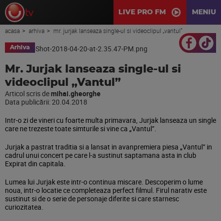
LIVE PRO FM
MENIU
acasa
arhiva
mr. jurjak lanseaza single-ul si videoclipul „vantul”
Arhiva
Mr. Jurjak lanseaza single-ul si
videoclipul „Vantul”
Articol scris de
mihai.gheorghe
Data publicării:
20.04.2018
Intr-o zi de vineri cu foarte multa primavara, Jurjak lanseaza un single
care ne trezeste toate simturile si vine ca „Vantul”.
Jurjak a pastrat traditia si a lansat in avanpremiera piesa „Vantul” in
cadrul unui concert pe care l-a sustinut saptamana asta in club
Expirat din capitala.
Lumea lui Jurjak este intr-o continua miscare. Descoperim o lume
noua, intr-o locatie ce completeaza perfect filmul. Firul narativ este
sustinut si de o serie de personaje diferite si care starnesc
curiozitatea.