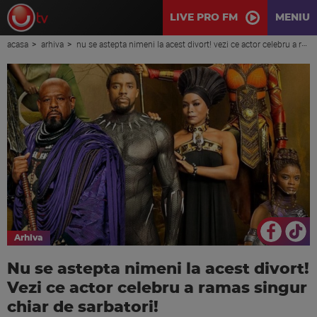
LIVE PRO FM
MENIU
acasa
arhiva
nu se astepta nimeni la acest divort! vezi ce actor celebru a ramas singur chiar de sarbatori!
Arhiva
Nu se astepta nimeni la acest divort!
Vezi ce actor celebru a ramas singur
chiar de sarbatori!