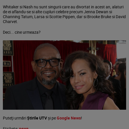
Whitaker si Nash nu sunt singurii care au divortat in acest an, alaturi
de ei aflandu-se si alte cupluri celebre precum Jenna Dewan si
Channing Tatum, Larsa si Scottie Pippen, dar si Brooke Bruke si David
Charvet.
Deci... cine urmeaza?
Puteţi urmări
Știrile UTV
şi pe
Google News
!
Etichete:
news