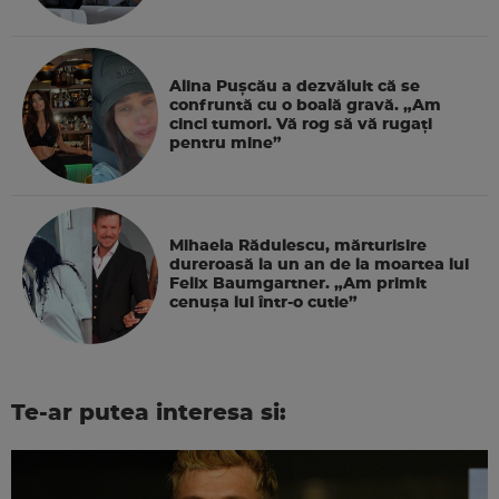
Alina Pușcău a dezvăluit că se
confruntă cu o boală gravă. „Am
cinci tumori. Vă rog să vă rugați
pentru mine”
Mihaela Rădulescu, mărturisire
dureroasă la un an de la moartea lui
Felix Baumgartner. „Am primit
cenușa lui într-o cutie”
Te-ar putea interesa si: