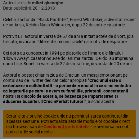
Articol scris de
mihai.gheorghe
Data publicării:
28.12.2018
Celebrul actor din ''Black Panthter'', Forest Whintaker, a divortat recent
de sotia sa, Keisha Nash Whintaker, dupa 22 de ani de casatorie.
Potrivit ET, actorul in varsta de 57 de ani a initiat actele de divort, joia
trecuta, invocand ''diferente ireconciliabile'' ca motiv de despartire.
Cei doi s-au cunoscut in 1994 pe platorile de filmare ale filmului
''Blown Away'', casatorindu-se doi ani mai tarziu. Cei doi au impreuna
doua fiice: Sonet, in varsta de 22 de ai, si True, in varsta de 20 de ani.
Actorul a postat chiar in ziua de Craciun, un mesaj emotionant pe
contul sau de Twitter dedicat celor apropiati
''Craciunul este o
sarbatoare a solidaritatii - o perioada a anului in care ne amintim
ca legaturile pe care le avem cu familiile, prietenii, concetatenii
nostrii si dincolo de acestia, se bazeaza pe impartasirea si
aducerea bucuriei. #CracinFericit tuturor!''
, a scris acesta.
Setarile tale privind cookie-urile nu permit afisarea continutul din
aceasta sectiune. Poti actualiza setarile modulelor coookie direct
din browser sau de
Gestionați preferințele
– e nevoie sa accepti
cookie-urile social media