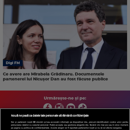
Digi FM
Ce avere are Mirabela Grădinaru. Documentele
partenerei lui Nicușor Dan au fost făcute publice
Urmărește-ne și pe:
Nouă ne pasă ca datele tale personale să rămână confidențiale
Noi și partenerii noștri
30
stocăm și/sau accesăm informații pe dispozitivul dvs., precum identificatorii cookie unici pentru
prelucrarea datelor cu caracter personal. Puteți accepta sau gestiona alegerile dvs. făcând clic mai jos sau în orice moment,
Copyright © 2026 / DIGI ROMANIA S.A.
pe pagina cu politica de confidențialitate. Aceste alegeri vor fi raportate partenerilor noștri și nu vă vor afecta navigarea.