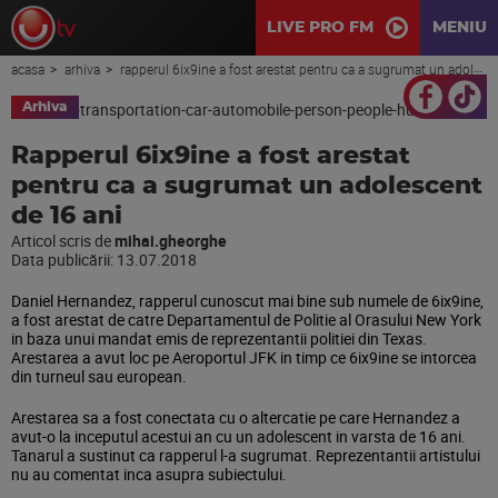
LIVE PRO FM
MENIU
acasa
arhiva
rapperul 6ix9ine a fost arestat pentru ca a sugrumat un adolescent de 16 ani
Arhiva
Rapperul 6ix9ine a fost arestat
pentru ca a sugrumat un adolescent
de 16 ani
Articol scris de
mihai.gheorghe
Data publicării:
13.07.2018
Daniel Hernandez, rapperul cunoscut mai bine sub numele de 6ix9ine,
a fost arestat de catre Departamentul de Politie al Orasului New York
in baza unui mandat emis de reprezentantii politiei din Texas.
Arestarea a avut loc pe Aeroportul JFK in timp ce 6ix9ine se intorcea
din turneul sau european.
Arestarea sa a fost conectata cu o altercatie pe care Hernandez a
avut-o la inceputul acestui an cu un adolescent in varsta de 16 ani.
Tanarul a sustinut ca rapperul l-a sugrumat. Reprezentantii artistului
nu au comentat inca asupra subiectului.