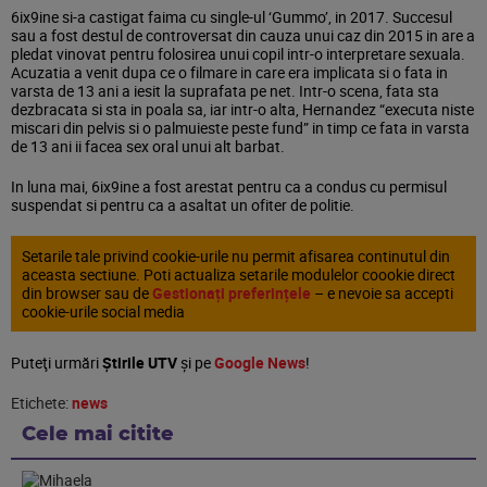
6ix9ine si-a castigat faima cu single-ul ‘Gummo’, in 2017. Succesul
sau a fost destul de controversat din cauza unui caz din 2015 in are a
pledat vinovat pentru folosirea unui copil intr-o interpretare sexuala.
Acuzatia a venit dupa ce o filmare in care era implicata si o fata in
varsta de 13 ani a iesit la suprafata pe net. Intr-o scena, fata sta
dezbracata si sta in poala sa, iar intr-o alta, Hernandez “executa niste
miscari din pelvis si o palmuieste peste fund” in timp ce fata in varsta
de 13 ani ii facea sex oral unui alt barbat.
In luna mai, 6ix9ine a fost arestat pentru ca a condus cu permisul
suspendat si pentru ca a asaltat un ofiter de politie.
Setarile tale privind cookie-urile nu permit afisarea continutul din
aceasta sectiune. Poti actualiza setarile modulelor coookie direct
din browser sau de
Gestionați preferințele
– e nevoie sa accepti
cookie-urile social media
Puteţi urmări
Știrile UTV
şi pe
Google News
!
Etichete:
news
Cele mai citite