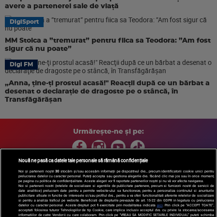
avere a partenerei sale de viață
DigiSport
MM Stoica a ”tremurat” pentru fiica sa Teodora: ”Am fost
sigur că nu poate”
Digi FM
„Anna, ţine-ţi prostul acasă!" Reacţii după ce un bărbat a
desenat o declaraţie de dragoste pe o stâncă, în
Transfăgărăşan
Urmărește-ne și pe:
Nouă ne pasă ca datele tale personale să rămână confidențiale
Noi și partenerii noștri
30
stocăm și/sau accesăm informații pe dispozitivul dvs., precum identificatorii cookie unici pentru
prelucrarea datelor cu caracter personal. Puteți accepta sau gestiona alegerile dvs. făcând clic mai jos sau în orice moment,
Copyright © 2026 / DIGI ROMANIA S.A.
pe pagina cu politica de confidențialitate. Aceste alegeri vor fi raportate partenerilor noștri și nu vă vor afecta navigarea.
Arhiva
Comunicate de presă
Politica de confidentialitate
Termeni
Noi si partenerii nostri (retelele de socializare si agentiile de publicitate partenere, precum si furnizorii nostri de servicii de
date analitice) prelucram date pentru a permite website-ului sa functioneze, pentru a personaliza continutul si anunturile
si conditii
Gestionați preferințele
|
Contact/Info
Codul etic
publicitare afisate in functie de interesele si/sau profilul dvs., pentru a va oferi functionalitati aferente retelelor de socializare
si pentru a analiza traficul pe website. Beneficiati de drepturile prevazute de art. 15-22 din GDPR in legatura cu prelucrarea
datelor cu caracter personal. Aceste drepturi pot fi exercitate prin modalitatea indicata
aici
. Prin click pe “ACCEPT TOATE”,
acceptati folosirea tuturor Tehnologiilor de tip Cookie, care implica inclusiv acceptul dvs. cu privire la stocarea/accesarea
informatiilor de catre Vendor-ii cu care colaboram. Prin click pe “VREAU SA MODIFIC SETARILE INDIVIDUAL” puteti schimba