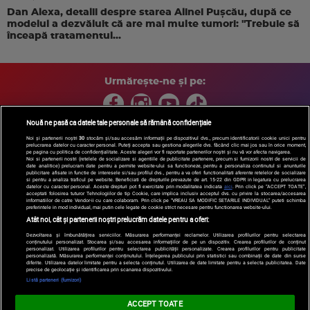
Dan Alexa, detalii despre starea Alinei Pușcău, după ce
modelul a dezvăluit că are mai multe tumori: "Trebuie să
înceapă tratamentul...
Urmărește-ne și pe:
Nouă ne pasă ca datele tale personale să rămână confidențiale
Noi și partenerii noștri
30
stocăm și/sau accesăm informații pe dispozitivul dvs., precum identificatorii cookie unici pentru
prelucrarea datelor cu caracter personal. Puteți accepta sau gestiona alegerile dvs. făcând clic mai jos sau în orice moment,
Copyright © 2026 / DIGI ROMANIA S.A.
pe pagina cu politica de confidențialitate. Aceste alegeri vor fi raportate partenerilor noștri și nu vă vor afecta navigarea.
Arhiva
Comunicate de presă
Politica de confidentialitate
Termeni
Noi si partenerii nostri (retelele de socializare si agentiile de publicitate partenere, precum si furnizorii nostri de servicii de
date analitice) prelucram date pentru a permite website-ului sa functioneze, pentru a personaliza continutul si anunturile
si conditii
Gestionați preferințele
|
Contact/Info
Codul etic
publicitare afisate in functie de interesele si/sau profilul dvs., pentru a va oferi functionalitati aferente retelelor de socializare
si pentru a analiza traficul pe website. Beneficiati de drepturile prevazute de art. 15-22 din GDPR in legatura cu prelucrarea
datelor cu caracter personal. Aceste drepturi pot fi exercitate prin modalitatea indicata
aici
. Prin click pe “ACCEPT TOATE”,
acceptati folosirea tuturor Tehnologiilor de tip Cookie, care implica inclusiv acceptul dvs. cu privire la stocarea/accesarea
informatiilor de catre Vendor-ii cu care colaboram. Prin click pe “VREAU SA MODIFIC SETARILE INDIVIDUAL” puteti schimba
preferintele in mod individual, mai putin cele legate de cookie strict necesare pentru functionarea website-ului.
Atât noi, cât și partenerii noștri prelucrăm datele pentru a oferi:
Dezvoltarea și îmbunătățirea serviciilor. Măsurarea performanței reclamelor. Utilizarea profilurilor pentru selectarea
conținutului personalizat. Stocarea și/sau accesarea informațiilor de pe un dispozitiv. Crearea profilurilor de conținut
personalizat. Utilizarea profilurilor pentru selectarea publicității personalizate. Crearea profilurilor pentru publicitate
personalizată. Măsurarea performanței conținutului. Înțelegerea publicului prin statistici sau combinații de date din surse
diferite. Utilizarea datelor limitate pentru a selecta conținutul. Utilizarea de date limitate pentru a selecta publicitatea. Date
precise de geolocație și identificarea prin scanarea dispozitivului.
Listă parteneri (furnizori)
ACCEPT TOATE