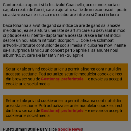
Cantareata a aparut si la festivalul Coachella, acolo unde purta o
cagula creata de Gucci, care a ajutat-o sa fie de nerecunoscut - poate
cu asta vrea sa ne zica ca e o colaborare intre ea si Gucci in lucru.
Daca Rihanna a avut de gand sa indice ca are de gand sa lanseze
melodii noi, ea se alatura unei liste de artisti care au dezvaluit in mod
criptic aceleasi intentii - Saptamana aceasta Drake a lansat indicii
despre un nou album intitulat ‘Scorpion’. J. Cole si-a schimbat
artwork-ul tuturor conturilor de social media in culoarea mov, inainte
sa-si surprinda fanii cu un concert pe 16 aprilie si sa anunte noul
album ‘KOD’, care s-a lansat vineri - 20 aprilie.
Setarile tale privind cookie-urile nu permit afisarea continutul din
aceasta sectiune. Poti actualiza setarile modulelor coookie direct
din browser sau de
Gestionați preferințele
– e nevoie sa accepti
cookie-urile social media
Setarile tale privind cookie-urile nu permit afisarea continutul din
aceasta sectiune. Poti actualiza setarile modulelor coookie direct
din browser sau de
Gestionați preferințele
– e nevoie sa accepti
cookie-urile social media
Puteţi urmări
Știrile UTV
şi pe
Google News
!