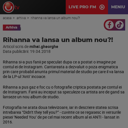
LIVE PRO FM
MENIU
acasa
arhiva
rihanna va lansa un album nou?!
Arhiva
Rihanna va lansa un album nou?!
Articol scris de
mihai.gheorghe
Data publicării:
19.04.2018
Rihanna si-a pus fanii pe speculat dupa ce a postat o imagine pe
contul ei de Instagram. Cantareata a dezvaluit o poza enigmatica
prin care probabil anunta primul material de studio pe care il va lansa
de la LP-ul ‘Anti’ incoace.
Rihanna a pus gaz e foc cu o fotografie criptica postata pe contul ei
de Instagram. Fanii au inceput sa speculeze ca artista are de gand sa
lanseze un nou album de studio.
Fotografia ne arata doua televizoare, iar in descriere statea scrisa
intrebarea “Didn’t they tell you?” - cuvinte ce se regasesc in versurile
piesei ‘Needed You’ de pe cel mai recent album al ei ANTI - lansat in
2016.