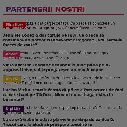
PARTENERII NOSTRI
Film Now
Jennifer Lopez a dat cărțile pe față. Ce o face să
considere un bărbat cu adevărat atrăgător: „Noi, femeile,
facem de toate”
PeRoz
Viața acestor 3 zodii se schimbă în bine până pe 16
august. Universul le pregătește un nou început
Pro FM
Lucian Viziru, reacție fermă după ce a fost acuzat de fani
că cere bani pe TikTok: „Nimeni nu vă bagă mâna în
buzunar!”
Digi Life
La ce oră trebuie udate plantele pe timp de caniculă.
Trucul care le ajută să prospere toată vara