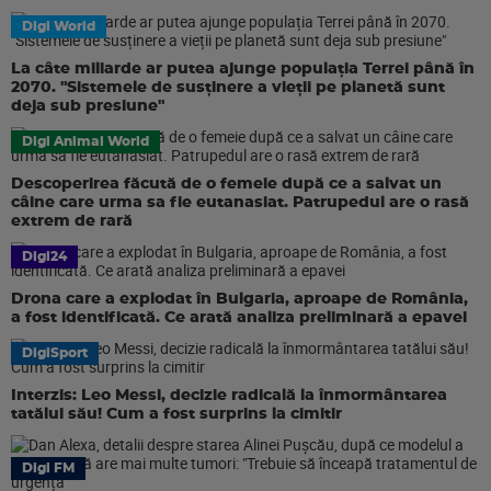
Digi World
La câte miliarde ar putea ajunge populația Terrei până în
2070. "Sistemele de susținere a vieții pe planetă sunt
deja sub presiune"
Digi Animal World
Descoperirea făcută de o femeie după ce a salvat un
câine care urma sa fie eutanasiat. Patrupedul are o rasă
extrem de rară
Digi24
Drona care a explodat în Bulgaria, aproape de România,
a fost identificată. Ce arată analiza preliminară a epavei
DigiSport
Interzis: Leo Messi, decizie radicală la înmormântarea
tatălui său! Cum a fost surprins la cimitir
Digi FM