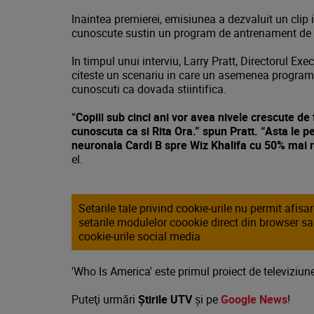
Inaintea premierei, emisiunea a dezvaluit un clip 
cunoscute sustin un program de antrenament de t
In timpul unui interviu, Larry Pratt, Directorul Ex
citeste un scenariu in care un asemenea program
cunoscuti ca dovada stiintifica.
“
Copiii sub cinci ani vor avea nivele crescute de
cunoscuta ca si Rita Ora.” spun Pratt. “Asta le 
neuronala Cardi B spre Wiz Khalifa cu 50% mai r
el.
Setarile tale privind cookie-urile nu permit afis
setarile modulelor coookie direct din browser s
cookie-urile social media
'Who Is America' este primul proiect de televizi
Puteţi urmări
Știrile UTV
şi pe
Google News
!