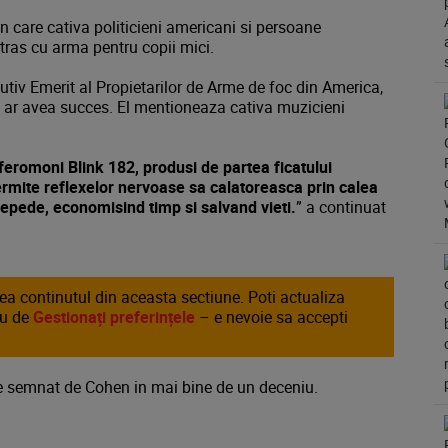
in care cativa politicieni americani si persoane
ras cu arma pentru copii mici.
ecutiv Emerit al Propietarilor de Arme de foc din America,
 ar avea succes. El mentioneaza cativa muzicieni
 feromoni Blink 182, produsi de partea ficatului
permite reflexelor nervoase sa calatoreasca prin calea
epede, economisind timp si salvand vieti.
” a continuat
area continutul din aceasta sectiune. Poti actualiza
au de
Gestionați preferințele
– e nevoie sa accepti
une semnat de Cohen in mai bine de un deceniu.