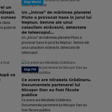
Digi World
rei un
lătești.
Un „intrus” de mărimea planetei
e cunosc
Pluto a provocat haos în jurul lui
la clasa
Neptun. Semne ale unui
re puțini le
cataclism străvechi, detectate
de telescopul...
Un „intrus” de mărimea planetei Pluto a
provocat haos în jurul lui Neptun. Semne ale
unui cataclism străvechi, detectate de
telescopul...
Digi FM
după ce
l
Ce avere are Mirabela Grădinaru.
Documentele partenerei lui
Nicușor Dan au fost făcute
publice
Ce avere are Mirabela Grădinaru.
Documentele partenerei lui Nicușor Dan au
fost făcute publice