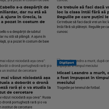
Cabello s-a despărțit de
Ce trebuie să faci dacă v
miliardar, dar nu stă să
loc la clasa întâi fără să p
A ajuns în Grecia, la
Regulile pe care puțini l
Ce trebuie să faci dacă vrei un loc 
și a pozat în costum de
întâi fără să plătești. Regulile pe ca
llo s-a despărțit de iubitul
cunosc
dar nu stă să plângă. A ajuns în
plajă, și a pozat în costum de baie
DigiSport
Micael Leandro a murit, 
mai văzut niciodată așa
a fost împușcat în timpu
Rusia a doborât o dronă
meciului
Tragedie pe terenul de fotbal.
eză rară și o va studia la
itut de cercetare
 văzut niciodată așa ceva”: Rusia
o dronă portugheză rară și o va
n institut de cercetare