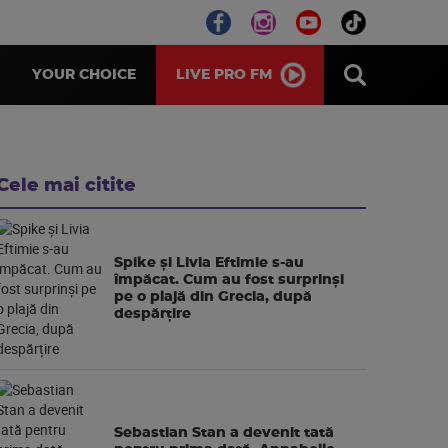
LIVE PRO FM
YOUR CHOICE
Cele mai citite
Spike și Livia Eftimie s-au
împăcat. Cum au fost surprinși
pe o plajă din Grecia, după
despărțire
Sebastian Stan a devenit tată