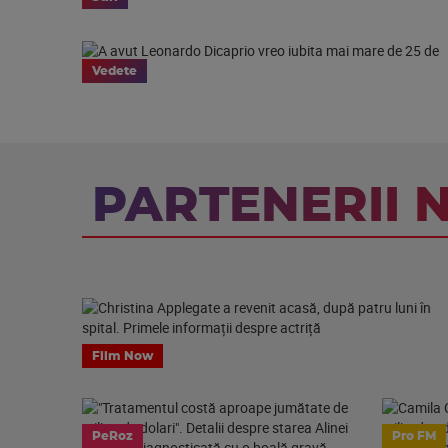
Vedete
PARTENERII 
Film Now
PeRoz
Pro FM