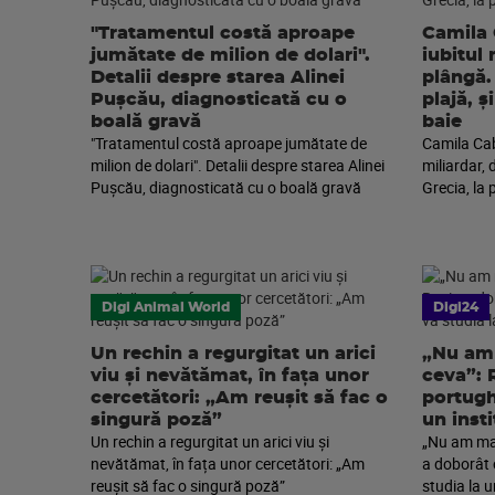
"Tratamentul costă aproape
Camila 
jumătate de milion de dolari".
iubitul 
Detalii despre starea Alinei
plângă. 
Pușcău, diagnosticată cu o
plajă, 
boală gravă
baie
"Tratamentul costă aproape jumătate de
Camila Cabe
milion de dolari". Detalii despre starea Alinei
miliardar, 
Pușcău, diagnosticată cu o boală gravă
Grecia, la 
Digi Animal World
Digi24
Un rechin a regurgitat un arici
„Nu am 
viu și nevătămat, în fața unor
ceva”: 
cercetători: „Am reușit să fac o
portugh
singură poză”
un inst
Un rechin a regurgitat un arici viu și
„Nu am mai
nevătămat, în fața unor cercetători: „Am
a doborât 
reușit să fac o singură poză”
studia la u