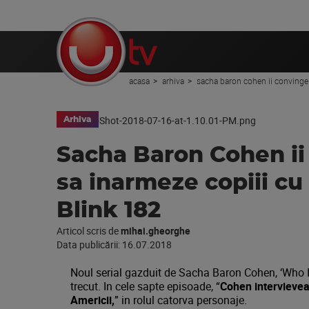
acasa
arhiva
sacha baron cohen ii convinge p
Arhiva
Sacha Baron Cohen ii 
sa inarmeze copiii cu 
Blink 182
Articol scris de
mihai.gheorghe
Data publicării:
16.07.2018
Noul serial gazduit de Sacha Baron Cohen, ‘Who 
trecut. In cele sapte episoade, “
Cohen intervievea
Americii,
” in rolul catorva personaje.