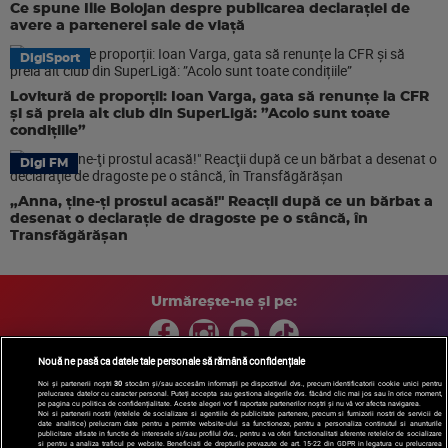
Ce spune Ilie Bolojan despre publicarea declarației de
avere a partenerei sale de viață
DigiSport
Lovitură de proporții: Ioan Varga, gata să renunțe la CFR
și să preia alt club din SuperLigă: ”Acolo sunt toate
condițiile”
Digi FM
„Anna, ţine-ţi prostul acasă!" Reacţii după ce un bărbat a
desenat o declaraţie de dragoste pe o stâncă, în
Transfăgărăşan
Urmărește-ne și pe:
Nouă ne pasă ca datele tale personale să rămână confidențiale
Noi și partenerii noștri
30
stocăm și/sau accesăm informații pe dispozitivul dvs., precum identificatorii cookie unici pentru
prelucrarea datelor cu caracter personal. Puteți accepta sau gestiona alegerile dvs. făcând clic mai jos sau în orice moment,
Copyright © 2026 / DIGI ROMANIA S.A.
pe pagina cu politica de confidențialitate. Aceste alegeri vor fi raportate partenerilor noștri și nu vă vor afecta navigarea.
Arhiva
Comunicate de presă
Politica de confidentialitate
Termeni
Noi si partenerii nostri (retelele de socializare si agentiile de publicitate partenere, precum si furnizorii nostri de servicii de
date analitice) prelucram date pentru a permite website-ului sa functioneze, pentru a personaliza continutul si anunturile
si conditii
Gestionați preferințele
|
Contact/Info
Codul etic
publicitare afisate in functie de interesele si/sau profilul dvs., pentru a va oferi functionalitati aferente retelelor de socializare
si pentru a analiza traficul pe website. Beneficiati de drepturile prevazute de art. 15-22 din GDPR in legatura cu prelucrarea