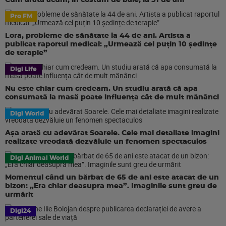
Cum arată acum, în costum de baie, la 51 de ani
Pro FM
Lora, probleme de sănătate la 44 de ani. Artista a
publicat raportul medical: „Urmează cel puțin 10 ședințe
de terapie”
Digi Life
Nu este chiar cum credeam. Un studiu arată că apa
consumată la masă poate influența cât de mult mănânci
Digi World
Așa arată cu adevărat Soarele. Cele mai detaliate imagini
realizate vreodată dezvăluie un fenomen spectaculos
Digi Animal World
Momentul când un bărbat de 65 de ani este atacat de un
bizon: „Era chiar deasupra mea”. Imaginile sunt greu de
urmărit
Digi24