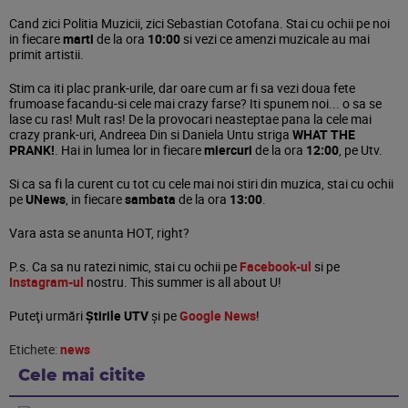
Cand zici Politia Muzicii, zici Sebastian Cotofana. Stai cu ochii pe noi
in fiecare
marti
de la ora
10:00
si vezi ce amenzi muzicale au mai
primit artistii.
Stim ca iti plac prank-urile, dar oare cum ar fi sa vezi doua fete
frumoase facandu-si cele mai crazy farse? Iti spunem noi... o sa se
lase cu ras! Mult ras! De la provocari neasteptae pana la cele mai
crazy prank-uri, Andreea Din si Daniela Untu striga
WHAT THE
PRANK!
. Hai in lumea lor in fiecare
miercuri
de la ora
12:00
, pe Utv.
Si ca sa fi la curent cu tot cu cele mai noi stiri din muzica, stai cu ochii
pe
UNews
, in fiecare
sambata
de la ora
13:00
.
Vara asta se anunta HOT, right?
P.s. Ca sa nu ratezi nimic, stai cu ochii pe
Facebook-ul
si pe
Instagram-ul
nostru. This summer is all about U!
Puteţi urmări
Știrile UTV
şi pe
Google News
!
Etichete:
news
Cele mai citite