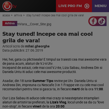
LIVE PRO FM
MENIU
acasa
arhiva
stay tuned! incepe cea mai cool grila de vara!
Arhiva
Stay tuned! Incepe cea mai cool
grila de vara!
Articol scris de
mihai.gheorghe
Data publicării:
27.06.2019
Hei, hei, gata cu plictiseala! E timpul sa traiesti cea mai awesome vara
de pana acum, alaturi de VJ-ii Utv.
Incepand de astazi, cele mai cool VJ-ite, Liza Sabau, Andreea Din si
Daniela Untu iti aduc cele mai awesome productii.
Asadar, din 18 iunie
Summer Tips
revine pe Utv. Daniela Untu si
Andreea Din, impreuna cu Nescafe 3 in 1 Frappe vin cu cele mai cool
recomandari pentru tine si gasca ta, in fiecare
marti
de la ora
11:00
.
Our Liza Sabau iti aduce cele mai crazy si neasteptate intamplari
alaturi de artistii tai preferati, la
Liza's Vlog
, locul unde sa da cu ''love
non-stop'', in fiecare
vineri
de la ora
20:00
.