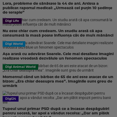
Lora, probleme de sănătate la 44 de ani. Artista a
publicat raportul medical: „Urmează cel puțin 10 ședințe
de terapie”
Digi Life
Nu este chiar cum credeam. Un studiu arată că apa
consumată la masă poate influența cât de mult mănânci
Digi World
Așa arată cu adevărat Soarele. Cele mai detaliate imagini
realizate vreodată dezvăluie un fenomen spectaculos
Digi Animal World
Momentul când un bărbat de 65 de ani este atacat de un
bizon: „Era chiar deasupra mea”. Imaginile sunt greu de
urmărit
Digi24
Tupeul unui primar PSD după ce a încasat despăgubiri
pentru secetă, iar apoi a vândut recolta: „Dar am plătit