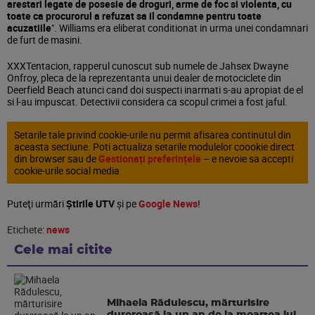
arestari legate de posesie de droguri, arme de foc si violenta, cu
toate ca procurorul a refuzat sa il condamne pentru toate
acuzatiile
". Williams era eliberat conditionat in urma unei condamnari
de furt de masini.
XXXTentacion, rapperul cunoscut sub numele de Jahsex Dwayne
Onfroy, pleca de la reprezentanta unui dealer de motociclete din
Deerfield Beach atunci cand doi suspecti inarmati s-au apropiat de el
si l-au impuscat. Detectivii considera ca scopul crimei a fost jaful.
Setarile tale privind cookie-urile nu permit afisarea continutul din
aceasta sectiune. Poti actualiza setarile modulelor coookie direct
din browser sau de
Gestionați preferințele
– e nevoie sa accepti
cookie-urile social media
Puteţi urmări
Știrile UTV
şi pe
Google News
!
Etichete:
news
Cele mai citite
Mihaela Rădulescu, mărturisire