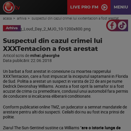
LIVE PRO FM
MENIU
acasa
arhiva
suspectul din cazul crimei lui xxxtentacion a fost arestat
Arhiva
Suspectul din cazul crimei lui
XXXTentacion a fost arestat
Articol scris de
mihai.gheorghe
Data publicării:
22.06.2018
Un barbat a fost arestat in conexiune cu moartea rapperului
XXXTentacion, care a fost impuscat la inceputul saptamanii in Florida
de Sud. Politia a arestat un suspect in varsta de 22 de ani pe nume
Dedrick Devonshay Williams. Acesta a fost oprit la semafor si a fost
acuzat de crima cu premeditare, condusul unui automobil fara permis
de conducere si incalcarea eliberarii conditionate.
Conform publicatiei online TMZ, un judecator a semnat mandatele de
arestare pentru alti doi suspecti. Ceilalti doi nu au fost inca prinsi de
politie.
Ziarul The Sun-Sentinel sustine ca Williams “
are o istorie lunga de