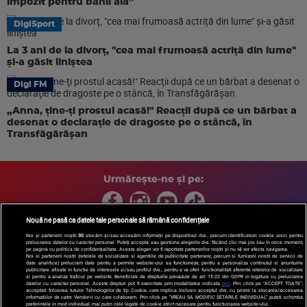
impozit pentru banii ăia”
DigiSport
La 3 ani de la divorț, "cea mai frumoasă actriță din lume"
și-a găsit liniștea
Digi FM
„Anna, ţine-ţi prostul acasă!" Reacţii după ce un bărbat a
desenat o declaraţie de dragoste pe o stâncă, în
Transfăgărăşan
Urmărește-ne și pe:
Nouă ne pasă ca datele tale personale să rămână confidențiale
Noi și partenerii noștri
30
stocăm și/sau accesăm informații pe dispozitivul dvs., precum identificatorii cookie unici pentru
prelucrarea datelor cu caracter personal. Puteți accepta sau gestiona alegerile dvs. făcând clic mai jos sau în orice moment,
Copyright © 2026 / DIGI ROMANIA S.A.
pe pagina cu politica de confidențialitate. Aceste alegeri vor fi raportate partenerilor noștri și nu vă vor afecta navigarea.
Arhiva
Comunicate de presă
Politica de confidentialitate
Termeni
Noi si partenerii nostri (retelele de socializare si agentiile de publicitate partenere, precum si furnizorii nostri de servicii de
date analitice) prelucram date pentru a permite website-ului sa functioneze, pentru a personaliza continutul si anunturile
si conditii
Gestionați preferințele
|
Contact/Info
Codul etic
publicitare afisate in functie de interesele si/sau profilul dvs., pentru a va oferi functionalitati aferente retelelor de socializare
si pentru a analiza traficul pe website. Beneficiati de drepturile prevazute de art. 15-22 din GDPR in legatura cu prelucrarea
datelor cu caracter personal. Aceste drepturi pot fi exercitate prin modalitatea indicata
aici
. Prin click pe “ACCEPT TOATE”,
acceptati folosirea tuturor Tehnologiilor de tip Cookie, care implica inclusiv acceptul dvs. cu privire la stocarea/accesarea
informatiilor de catre Vendor-ii cu care colaboram. Prin click pe “VREAU SA MODIFIC SETARILE INDIVIDUAL” puteti schimba
preferintele in mod individual, mai putin cele legate de cookie strict necesare pentru functionarea website-ului.