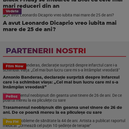
Black Friday se întoarce la DIGI cu cele mai
mari reduceri din an
Vedete
A avut Leonardo Dicaprio vreo iubita mai
mare de 25 de ani?
PARTENERII NOSTRI
Film Now
Antonio Banderas, declarație surpriză despre infarctul
care i-a schimbat viața: „Cel mai bun lucru care mi s-a
întâmplat vreodată”
PeRoz
Tratamentul neobișnuit din geanta unei tinere de 26 de
ani. De ce poartă mereu la ea pliculețe cu sare
Pro FM