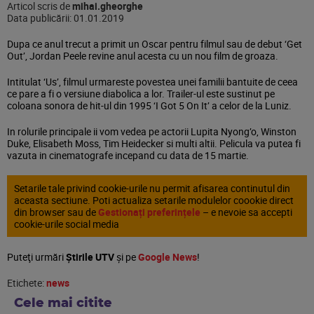
Articol scris de
mihai.gheorghe
Data publicării:
01.01.2019
Dupa ce anul trecut a primit un Oscar pentru filmul sau de debut ‘Get
Out’, Jordan Peele revine anul acesta cu un nou film de groaza.
Intitulat ‘Us’, filmul urmareste povestea unei familii bantuite de ceea
ce pare a fi o versiune diabolica a lor. Trailer-ul este sustinut pe
coloana sonora de hit-ul din 1995 ‘I Got 5 On It’ a celor de la Luniz.
In rolurile principale ii vom vedea pe actorii Lupita Nyong’o, Winston
Duke, Elisabeth Moss, Tim Heidecker si multi altii. Pelicula va putea fi
vazuta in cinematografe incepand cu data de 15 martie.
Setarile tale privind cookie-urile nu permit afisarea continutul din
aceasta sectiune. Poti actualiza setarile modulelor coookie direct
din browser sau de
Gestionați preferințele
– e nevoie sa accepti
cookie-urile social media
Puteţi urmări
Știrile UTV
şi pe
Google News
!
Etichete:
news
Cele mai citite