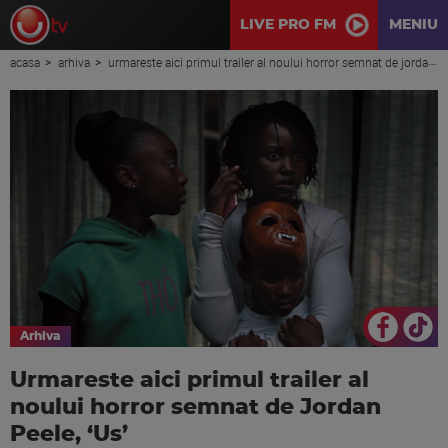
LIVE PRO FM
MENIU
acasa
arhiva
urmareste aici primul trailer al noului horror semnat de jordan peele, ‘us’
Arhiva
Urmareste aici primul trailer al
noului horror semnat de Jordan
Peele, ‘Us’