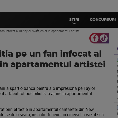
STIRI
CONCURSURI
fan infocat al lui taylor swift, chiar in apartamentul artistei
itia pe un fan infocat al
r in apartamentul artistei
ani a spart o banca pentru a o impresiona pe Taylor
at a facut tot posibiliul si a ajuns in apartamentul
trat prin efractie in apartamentul cantaretei din New
du-se de o scara, insa din fericire un cineva l-a vazut si a