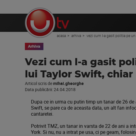
acasa
arhiva
vezi cum l-a gasit politia pe un 
Arhiva
Vezi cum l-a gasit pol
lui Taylor Swift, chia
Articol scris de
mihai.gheorghe
Data publicării:
24.04.2018
Dupa ce in urma cu putin timp un tanar de 26 de 
Swift, se pare ca de aceasta data, un alt fan infoc
cantaretei.
Potrivit TMZ, un tanar in varsta de 22 de ani a in
York. Si nu, nu a intrat pe usa, ci pe geam, folosin