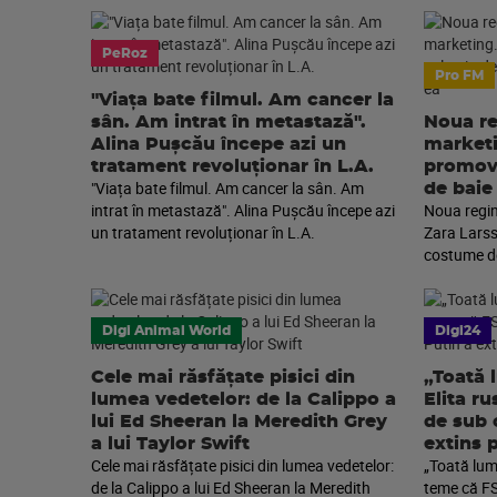
PeRoz
Pro FM
"Viața bate filmul. Am cancer la
sân. Am intrat în metastază".
Noua re
Alina Pușcău începe azi un
marketi
tratament revoluționar în L.A.
promova
"Viața bate filmul. Am cancer la sân. Am
de baie
intrat în metastază". Alina Pușcău începe azi
Noua regin
un tratament revoluționar în L.A.
Zara Larss
costume de
Digi Animal World
Digi24
Cele mai răsfățate pisici din
„Toată 
lumea vedetelor: de la Calippo a
Elita r
lui Ed Sheeran la Meredith Grey
de sub 
a lui Taylor Swift
extins 
Cele mai răsfățate pisici din lumea vedetelor:
„Toată lume
de la Calippo a lui Ed Sheeran la Meredith
teme că FS