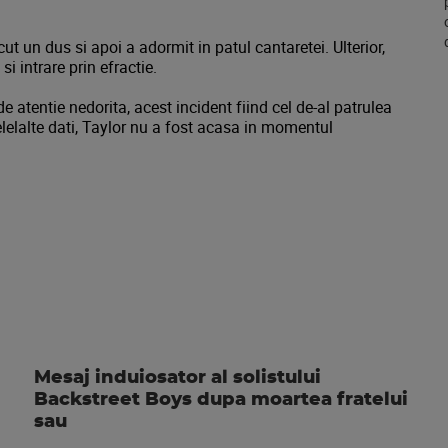
cut un dus si apoi a adormit in patul cantaretei. Ulterior,
si intrare prin efractie.
e atentie nedorita, acest incident fiind cel de-al patrulea
n celelalte dati, Taylor nu a fost acasa in momentul
Mesaj induiosator al solistului
Backstreet Boys dupa moartea fratelui
sau