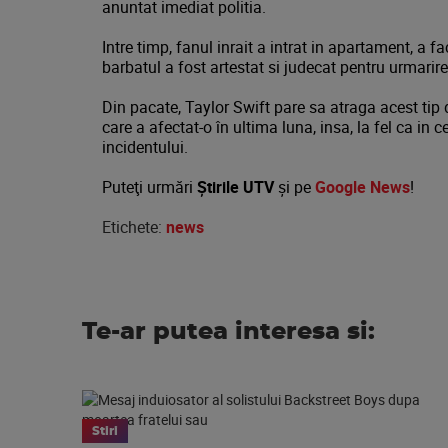
anuntat imediat politia.
Intre timp, fanul inrait a intrat in apartament, a fa
barbatul a fost artestat si judecat pentru urmarire 
Din pacate, Taylor Swift pare sa atraga acest tip d
care a afectat-o ​​în ultima luna, insa, la fel ca i
incidentului.
Puteţi urmări
Știrile UTV
şi pe
Google News
!
Etichete:
news
Te-ar putea interesa si:
Stiri