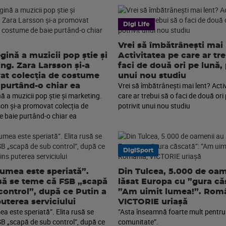
Digi Life
Vrei să îmbătrânești mai 
gină a muzicii pop știe și
Activitatea pe care ar tr
ng. Zara Larsson și-a
faci de două ori pe lună, 
t colecția de costume
unui nou studiu
Vrei să îmbătrânești mai lent? Acti
 purtând-o chiar ea
ă a muzicii pop știe și marketing.
care ar trebui să o faci de două ori 
on și-a promovat colecția de
potrivit unui nou studiu
 baie purtând-o chiar ea
DigiSport
lumea este speriată”.
Din Tulcea, 5.000 de oam
usă se teme că FSB „scapă
lăsat Europa cu ”gura că
control”, după ce Putin a
”Am uimit lumea!”. Româ
puterea serviciului
VICTORIE uriașă
a este speriată”. Elita rusă se
”Asta înseamnă foarte mult pentru
B „scapă de sub control”, după ce
comunitate”.