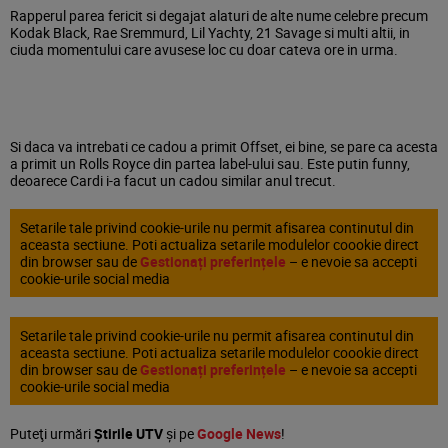
Rapperul parea fericit si degajat alaturi de alte nume celebre precum
Kodak Black, Rae Sremmurd, Lil Yachty, 21 Savage si multi altii, in
ciuda momentului care avusese loc cu doar cateva ore in urma.
Si daca va intrebati ce cadou a primit Offset, ei bine, se pare ca acesta
a primit un Rolls Royce din partea label-ului sau. Este putin funny,
deoarece Cardi i-a facut un cadou similar anul trecut.
Setarile tale privind cookie-urile nu permit afisarea continutul din
aceasta sectiune. Poti actualiza setarile modulelor coookie direct
din browser sau de
Gestionați preferințele
– e nevoie sa accepti
cookie-urile social media
Setarile tale privind cookie-urile nu permit afisarea continutul din
aceasta sectiune. Poti actualiza setarile modulelor coookie direct
din browser sau de
Gestionați preferințele
– e nevoie sa accepti
cookie-urile social media
Puteţi urmări
Știrile UTV
şi pe
Google News
!