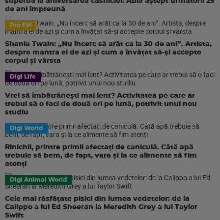
superbă la aniversarea căsniciei: Abia aștept următorii 25
de ani împreună
Pro FM
Shania Twain: „Nu încerc să arăt ca la 30 de ani”. Artista,
despre mantra ei de azi și cum a învățat să-și accepte
corpul și vârsta
Digi Life
Vrei să îmbătrânești mai lent? Activitatea pe care ar
trebui să o faci de două ori pe lună, potrivit unui nou
studiu
Digi World
Rinichii, printre primii afectați de caniculă. Câtă apă
trebuie să bem, de fapt, vara și la ce alimente să fim
atenți
Digi Animal World
Cele mai răsfățate pisici din lumea vedetelor: de la
Calippo a lui Ed Sheeran la Meredith Grey a lui Taylor
Swift