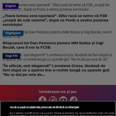
Digi24
„Toată lumea este speriată”. Elita rusă se teme că FSB
„scapă de sub control”, după ce Putin a extins puterea
serviciului
DigiSport
Răspunsul lui Dan Petrescu pentru MM Stoica și Gigi
Becali, care îl vor la FCSB
Digi FM
"În sfârșit, ești elegantă!" Loredana Groza, lăudată de
fani după ce a apărut într-o rochie lungă cu spatele gol:
"Nu te dai pe una de...
Urmărește-ne și pe:
Nouă ne pasă ca datele tale personale să rămână confidențiale
Noi și partenerii noștri
30
stocăm și/sau accesăm informații pe dispozitivul dvs., precum identificatorii cookie unici pentru
prelucrarea datelor cu caracter personal. Puteți accepta sau gestiona alegerile dvs. făcând clic mai jos sau în orice moment,