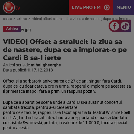
LIVE PRO FM
MENIU
acasa
arhiva
video| offset a stralucit la ziua sa de nastere, dupa ce a implorat-o pe cardi b sa-l ierte
Arhiva
VIDEO| Offset a stralucit la ziua sa
de nastere, dupa ce a implorat-o pe
Cardi B sa-l ierte
Articol scris de
mihai.gheorghe
Data publicării:
17.12.2018
Offset si-a sarbatorit aniversarea de 27 de ani, singur, fara Cardi,
dupa ce, cu doar cateva ore in urma, rapperul o implora pe aceasta sa
il primeasca inapoi, fara a primi un raspuns pozitiv.
Dupa ce a aparut pe scena unde a Cardi B si-a sustinut concertul,
sambata trecuta, pentru a-si cere iertare
pentru cele facute, rapperul si-a facut aparitia la Teatrul Wilshire Ebell
din L.A., fiind imbracat intr-o tinuta aurie, purtand o masca blindata
cu cristale Swarovski, pe fata, in valoare de 11.000 $, facuta special
pentru acesta.