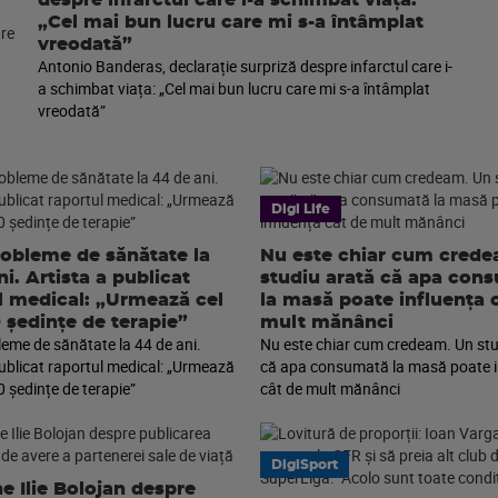
despre infarctul care i-a schimbat viața:
„Cel mai bun lucru care mi s-a întâmplat
vreodată”
Antonio Banderas, declarație surpriză despre infarctul care i-
a schimbat viața: „Cel mai bun lucru care mi s-a întâmplat
vreodată”
Digi Life
robleme de sănătate la
Nu este chiar cum cred
i. Artista a publicat
studiu arată că apa con
l medical: „Urmează cel
la masă poate influența 
0 ședințe de terapie”
mult mănânci
leme de sănătate la 44 de ani.
Nu este chiar cum credeam. Un stu
publicat raportul medical: „Urmează
că apa consumată la masă poate i
0 ședințe de terapie”
cât de mult mănânci
DigiSport
e Ilie Bolojan despre