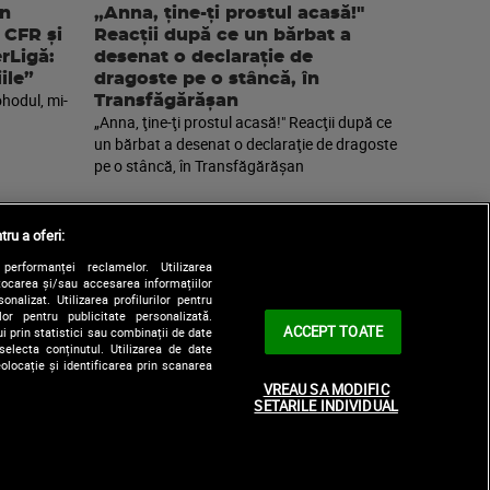
an
„Anna, ţine-ţi prostul acasă!"
 CFR și
Reacţii după ce un bărbat a
erLigă:
desenat o declaraţie de
ile”
dragoste pe o stâncă, în
ohodul, mi-
Transfăgărăşan
„Anna, ţine-ţi prostul acasă!" Reacţii după ce
un bărbat a desenat o declaraţie de dragoste
pe o stâncă, în Transfăgărăşan
tru a oferi:
performanței reclamelor. Utilizarea
Stocarea și/sau accesarea informațiilor
onalizat. Utilizarea profilurilor pentru
ilor pentru publicitate personalizată.
ACCEPT TOATE
i prin statistici sau combinații de date
selecta conținutul. Utilizarea de date
olocație și identificarea prin scanarea
|
le
Contact/Info
Codul etic
VREAU SA MODIFIC
SETARILE INDIVIDUAL