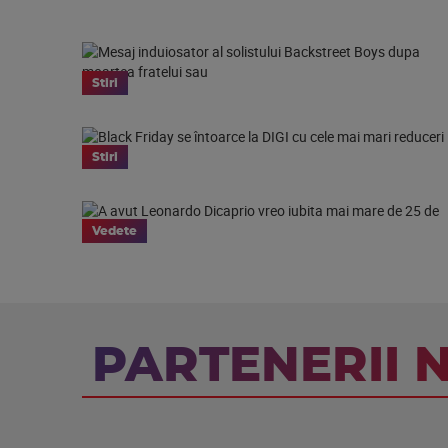
Stiri
Stiri
Vedete
PARTENERII 