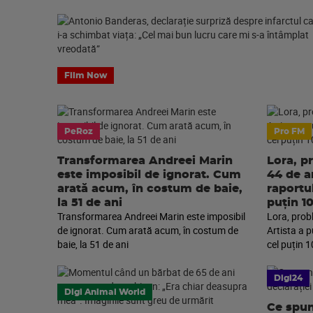
Film Now
PeRoz
Pro FM
Transformarea Andreei Marin
Lora, p
este imposibil de ignorat. Cum
44 de an
arată acum, în costum de baie,
raportu
la 51 de ani
puțin 1
Transformarea Andreei Marin este imposibil
Lora, prob
de ignorat. Cum arată acum, în costum de
Artista a 
baie, la 51 de ani
cel puțin 1
Digi24
Digi Animal World
Ce spun