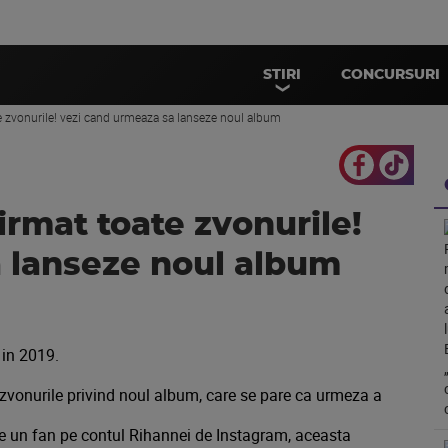
STIRI
CONCURSURI
e zvonurile! vezi cand urmeaza sa lanseze noul album
rmat toate zvonurile!
 lanseze noul album
 in 2019.
 zvonurile privind noul album, care se pare ca urmeza a
de un fan pe contul Rihannei de Instagram, aceasta