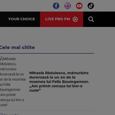
LIVE PRO FM
YOUR CHOICE
Cele mai citite
Mihaela Rădulescu, mărturisire
dureroasă la un an de la
moartea lui Felix Baumgartner.
„Am primit cenușa lui într-o
cutie”