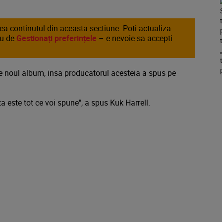
area continutul din aceasta sectiune. Poti actualiza
au de
Gestionați preferințele
– e nevoie sa accepti
 noul album, insa producatorul acesteia a spus pe
ta este tot ce voi spune", a spus Kuk Harrell.