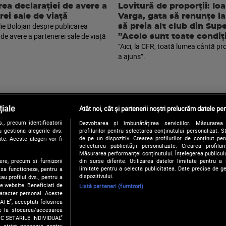
rea declarației de avere a
Lovitură de proporții: Io
rei sale de viață
Varga, gata să renunțe la
lie Bolojan despre publicarea
să preia alt club din Sup
 de avere a partenerei sale de viață
”Acolo sunt toate condiți
”Aici, la CFR, toată lumea cântă pr
a ajuns”.
iale
Atât noi, cât și partenerii noștri prelucrăm datele pen
, precum identificatorii
Dezvoltarea și îmbunătățirea serviciilor. Măsurarea 
Urmărește-ne și pe:
 gestiona alegerile dvs.
profilurilor pentru selectarea conținutului personalizat. 
de pe un dispozitiv. Crearea profilurilor de conținut pers
te. Aceste alegeri vor fi
selectarea publicității personalizate. Crearea profilur
Măsurarea performanței conținutului. Înțelegerea publiculu
ere, precum si furnizorii
din surse diferite. Utilizarea datelor limitate pentru a 
Copyright © 2026 / DIGI ROMANIA S.A.
limitate pentru a selecta publicitatea. Date precise de ge
 sa functioneze, pentru a
Politica de confidentialitate
Termeni si conditii
Gestionați preferințe
dispozitivului.
au profilul dvs., pentru a
 pe website. Beneficiati de
Listă parteneri (furnizori)
caracter personal. Aceste
ATE”, acceptati folosirea
ire la stocarea/accesarea
FIC SETARILE INDIVIDUAL”
e strict necesare pentru