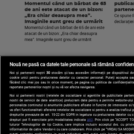
Momentul când un bărbat de 65
publica
de ani este atacat de un bizon:
partene
Ce spune I
„Era chiar deasupra mea”.
declarației
Imaginile sunt greu de urmărit
Momentul când un bărbat de 65 de ani este
atacat de un bizon: „Era chiar deasupra
mea”. Imaginile sunt greu de urmărit
Nouă ne pasă ca datele tale personale să rămână confidenț
Noi și partenerii noștri
30
stocăm și/sau accesăm informații pe dispozitivul dvs.
cookie unici pentru prelucrarea datelor cu caracter personal. Puteți accepta sau
făcând clic mai jos sau în orice moment, pe pagina cu politica de confidențialita
raportate partenerilor noștri și nu vă vor afecta navigarea.
Noi si partenerii nostri (retelele de socializare si agentiile de publicitate parten
nostri de servicii de date analitice) prelucram date pentru a permite website-ului
Arhiva
Comunicate de presă
personaliza continutul si anunturile publicitare afisate in functie de interesele si/s
va oferi functionalitati aferente retelelor de socializare si pentru a analiza traficul
drepturile prevazute de art. 15-22 din GDPR in legatura cu prelucrarea datelor cu 
aici
drepturi pot fi exercitate prin modalitatea indicata
. Prin click pe “ACCEPT TO
tuturor Tehnologiilor de tip Cookie, care implica inclusiv acceptul dvs. cu priv
informatiilor de catre Vendor-ii cu care colaboram. Prin click pe “VREAU SA MODI
puteti schimba preferintele in mod individual, mai putin cele legate de cooki