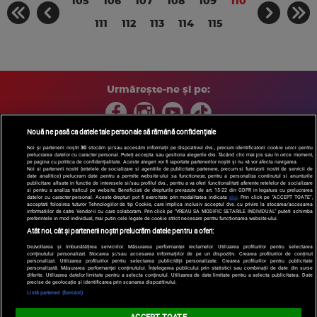
105
106
107
108
109
110
111
112
113
114
115
Urmărește-ne și pe:
Nouă ne pasă ca datele tale personale să rămână confidențiale
Noi și partenerii noștri
30
stocăm și/sau accesăm informații pe dispozitivul dvs., precum identificatorii cookie unici pentru
prelucrarea datelor cu caracter personal. Puteți accepta sau gestiona alegerile dvs. făcând clic mai jos sau în orice moment,
Copyright © 2026 / DIGI ROMANIA S.A.
pe pagina cu politica de confidențialitate. Aceste alegeri vor fi raportate partenerilor noștri și nu vă vor afecta navigarea.
Arhiva
Comunicate de presă
Politica de confidentialitate
Termeni
Noi si partenerii nostri (retelele de socializare si agentiile de publicitate partenere, precum si furnizorii nostri de servicii de
date analitice) prelucram date pentru a permite website-ului sa functioneze, pentru a personaliza continutul si anunturile
si conditii
Gestionați preferințele
|
Contact/Info
Codul etic
publicitare afisate in functie de interesele si/sau profilul dvs., pentru a va oferi functionalitati aferente retelelor de socializare
si pentru a analiza traficul pe website. Beneficiati de drepturile prevazute de art. 15-22 din GDPR in legatura cu prelucrarea
datelor cu caracter personal. Aceste drepturi pot fi exercitate prin modalitatea indicata
aici
. Prin click pe “ACCEPT TOATE”,
acceptati folosirea tuturor Tehnologiilor de tip Cookie, care implica inclusiv acceptul dvs. cu privire la stocarea/accesarea
informatiilor de catre Vendor-ii cu care colaboram. Prin click pe “VREAU SA MODIFIC SETARILE INDIVIDUAL” puteti schimba
preferintele in mod individual, mai putin cele legate de cookie strict necesare pentru functionarea website-ului.
Atât noi, cât și partenerii noștri prelucrăm datele pentru a oferi:
Dezvoltarea și îmbunătățirea serviciilor. Măsurarea performanței reclamelor. Utilizarea profilurilor pentru selectarea
conținutului personalizat. Stocarea și/sau accesarea informațiilor de pe un dispozitiv. Crearea profilurilor de conținut
personalizat. Utilizarea profilurilor pentru selectarea publicității personalizate. Crearea profilurilor pentru publicitate
personalizată. Măsurarea performanței conținutului. Înțelegerea publicului prin statistici sau combinații de date din surse
diferite. Utilizarea datelor limitate pentru a selecta conținutul. Utilizarea de date limitate pentru a selecta publicitatea. Date
precise de geolocație și identificarea prin scanarea dispozitivului.
Listă parteneri (furnizori)
ACCEPT TOATE