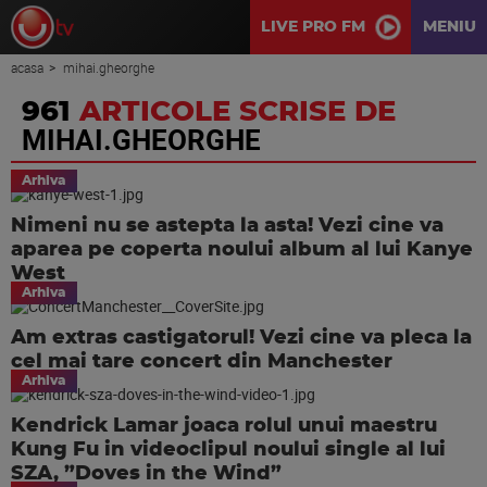
LIVE PRO FM
MENIU
acasa
mihai.gheorghe
961
ARTICOLE SCRISE DE
MIHAI.GHEORGHE
Arhiva
Nimeni nu se astepta la asta! Vezi cine va
aparea pe coperta noului album al lui Kanye
West
Arhiva
Am extras castigatorul! Vezi cine va pleca la
cel mai tare concert din Manchester
Arhiva
Kendrick Lamar joaca rolul unui maestru
Kung Fu in videoclipul noului single al lui
SZA, ”Doves in the Wind”