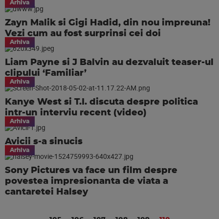
Arhiva
Zayn Malik si Gigi Hadid, din nou impreuna!
Vezi cum au fost surprinsi cei doi
Arhiva
Liam Payne si J Balvin au dezvaluit teaser-ul
clipului ‘Familiar’
Arhiva
Kanye West si T.I. discuta despre politica
intr-un interviu recent (video)
Arhiva
Avicii s-a sinucis
Arhiva
Sony Pictures va face un film despre
povestea impresionanta de viata a
cantaretei Halsey