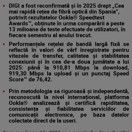
DIGI a fost reconfirmată și în 2025 drept „Cea
mai rapidă rețea de fibră optică din Spania”,
potrivit rezultatelor Ookla® Speedtest
Awards™, obținute în urma comparării a peste
13 milioane de teste efectuate de utilizatori, în
fiecare semestru al anului trecut.
Performanțele rețelei de bandă largă fixă se
reflectă în valori de vârf înregistrate pentru
vitezele de transfer, calitatea și stabilitatea
conexiunii și în cea de-a doua jumătate a lui
2025: până la 910,81 Mbps la download,
919,30 Mbps la upload și un punctaj Speed
Score™ de 76,42.
Prin metodologia sa riguroasă și independentă,
recunoscută la nivel internațional, platforma
Ookla® analizează și certifică rapiditatea,
consistența și fiabilitatea serviciilor de
comunicații electronice, pe baza datelor
colectate direct de la useri.