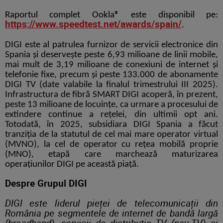
Raportul complet Ookla® este disponibil pe
:
https://www.speedtest.net/awards/spain/
.
DIGI este al patrulea furnizor de servicii electronice din
Spania și deservește peste 6,93 milioane de linii mobile,
mai mult de 3,19 milioane de conexiuni de internet și
telefonie fixe, precum și
peste 133.000 de abonamente
DIGI TV (date valabile la finalul trimestrului III 2025).
Infrastructura de fibră SMART DIGI acoperă, în prezent,
peste 13 milioane de locuințe, ca urmare a procesului de
extindere continue a rețelei, din ultimii opt ani.
Totodată, în 2025, subsidiara DIGI Spania a făcut
tranziția de la statutul de cel mai mare operator virtual
(MVNO), la cel de operator cu rețea mobilă proprie
(MNO), etapă care marchează maturizarea
operațiunilor DIGI pe această piață.
Despre Grupul DIGI
DIGI este liderul pieței de telecomunicații din
România pe segmentele de internet de bandă largă
(broadband), servicii de distribuție TV (pay-TV) și