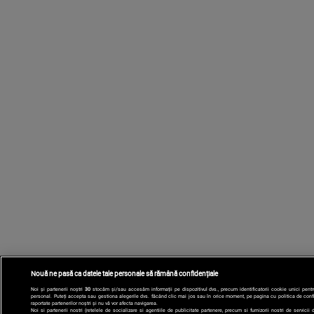
Nouă ne pasă ca datele tale personale să rămână confidențiale
Noi și partenerii noștri
30
stocăm și/sau accesăm informații pe dispozitivul dvs., precum identificatorii cookie unici pentr
personal. Puteți accepta sau gestiona alegerile dvs. făcând clic mai jos sau în orice moment, pe pagina cu politica de confid
raportate partenerilor noștri și nu vă vor afecta navigarea.
Noi si partenerii nostri (retelele de socializare si agentiile de publicitate partenere, precum si furnizorii nostri de servicii