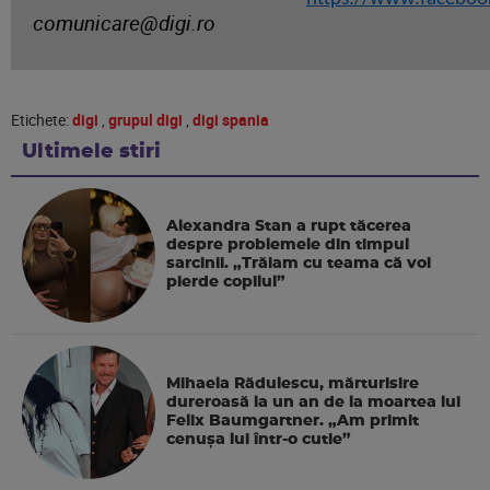
comunicare@digi.ro
Etichete:
digi
,
grupul digi
,
digi spania
Ultimele stiri
Alexandra Stan a rupt tăcerea
despre problemele din timpul
sarcinii. „Trăiam cu teama că voi
pierde copilul”
Mihaela Rădulescu, mărturisire
dureroasă la un an de la moartea lui
Felix Baumgartner. „Am primit
cenușa lui într-o cutie”