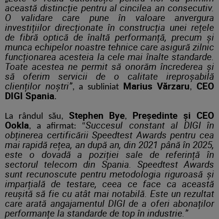
această distincție pentru al cincilea an consecutiv.
O validare care pune în valoare anvergura
investițiilor direcționate în construcția unei rețele
de fibră optică de înaltă performanță, precum și
munca echipelor noastre tehnice care asigură zilnic
funcționarea acesteia la cele mai înalte standarde.
Toate acestea ne permit să onorăm încrederea și
să oferim servicii de o calitate ireproșabilă
clienților noștri”
Marius Vărzaru
CEO
,
a subliniat
,
DIGI Spania
.
Stephen Bye
Președinte și
CEO
La rândul său,
,
Ookla
Succesul constant al DIGI
în
, a afirmat: “
obținerea certificării Speedtest Awards pentru cea
mai rapidă rețea, an după an, din 2021 până în 2025,
este o dovadă a poziției sale de referință în
sectorul telecom din Spania. Speedtest Awards
sunt recunoscute pentru metodologia riguroasă și
imparțială de testare, ceea ce face ca această
reușită să fie cu atât mai notabilă. Este un rezultat
care arată angajamentul DIGI de a oferi abonaților
performanțe la standarde de top în industrie.
”