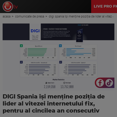
LIVE PRO F
acasa
comunicate de presa
digi spania își menține poziția de lider al vitezei internetului fix, pentru al cincilea an consecutiv
DIGI Spania își menține poziția de
lider al vitezei internetului fix,
pentru al cincilea an consecutiv