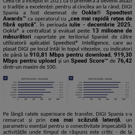
Ceea ce a început în 2021 ca o premieră a devenit astăzi
o tradiție a excelenței: pentru al cincilea an la rând, DIGI
Ookla® Speedtest
Spania a fost desemnat de
Awards™
„cea mai rapidă rețea de
ca operatorul cu
fibră optică”
iulie - decembrie 2025
.
În perioada
,
13 milioane de
Ookla® a centralizat și evaluat peste
măsurători
raportate pe teritoriul Spaniei de către
utilizatorii aplicației Speedtest® Intelligence, care au
plasat DIGI pe locul întâi în topul vitezelor, cu indicatori
910,81 Mbps pentru download
919,30
de până la
,
Mbps pentru upload
Speed Score
76,42
și un
™ de
dintr-un maxim de 100.
Pe lângă ratele superioare de transfer, DIGI Spania s-a
cea mai scăzută latență
remarcat și prin
, un
parametru esențial pentru o conectivitate impecabilă în
activitățile unde timpul de răspuns este critic - de la