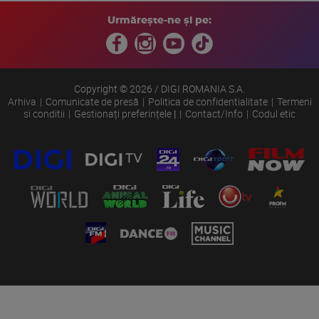
Urmărește-ne și pe:
Copyright © 2026 / DIGI ROMANIA S.A.
Arhiva
Comunicate de presă
Politica de confidentialitate
Termeni
si conditii
Gestionați preferințele
|
Contact/Info
Codul etic