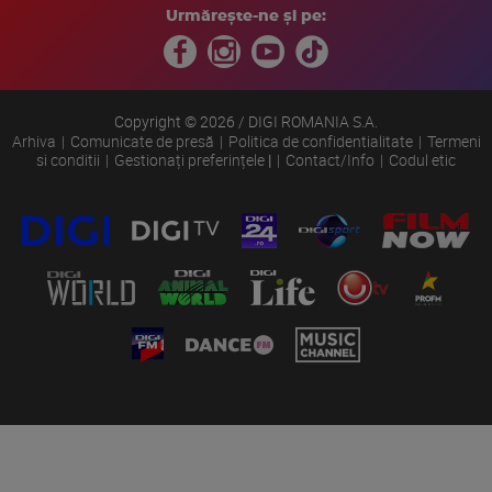
Urmărește-ne și pe:
Copyright © 2026 / DIGI ROMANIA S.A.
Arhiva
Comunicate de presă
Politica de confidentialitate
Termeni
si conditii
Gestionați preferințele
|
Contact/Info
Codul etic