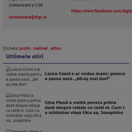
Comunicare și CSR
https://www.facebook.com/digip
comunicare@digi.ro
Etichete:
profm
,
matinal
,
wtfun
Ultimele stiri
Laura Cosoi s-ar vedea mamǎ pentru
a şasea oara. „Mi-aș mai dori”
Gina Pistol a vorbit pentru prima
dată despre relația cu tatăl ei. Cum i-
a schimbat viața fiica sa, Josephine