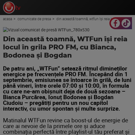
acasa
comunicate de presa
din această toamnă, wtfun își reia locul în grila pro fm, cu bianca, bodonea și bogdan
Din această toamnă, WTFun își reia
locul în grila PRO FM, cu Bianca,
Bodonea și Bogdan
De patru ani, „WTFun” setează ritmul dimineților
energice pe frecvențele PRO FM. Începând din 1
septembrie, emisiunea se întoarce în grilă, de luni
până vineri, între orele 07:00 și 10:00, în formula
cu care ne-am obișnuit deja de două sezoane –
Bianca Purcărea, Ionuț Bodonea și Bogdan
Ciudoiu – pregătiți pentru un nou capitol
interactiv, cu umor spontan și multe surprize.
Matinalul WTFun revine ca boost-ul de energie de
care ai nevoie de la primele ore și aduce
combinația perfectă între playlist-ul tău preferat și