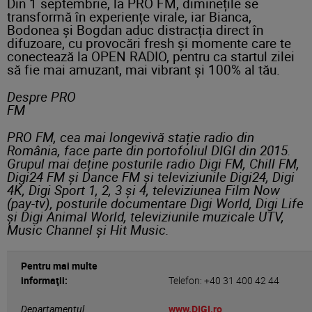
Din 1 septembrie, la PRO FM, diminețile se
transformă în experiențe virale, iar Bianca,
Bodonea și Bogdan aduc distracția direct în
difuzoare, cu provocări fresh și momente care te
conectează la OPEN RADIO, pentru ca startul zilei
să fie mai amuzant, mai vibrant și 100% al tău.
Despre PRO
F
PRO FM, cea mai longevivă stație radio din
România, face parte din portofoliul DIGI din 2015.
Grupul mai deține posturile radio Digi FM, Chill FM,
Digi24 FM și Dance FM și televiziunile Digi24, Digi
4K, Digi Sport 1, 2, 3 și 4, televiziunea Film Now
(pay-tv), posturile documentare Digi World, Digi Life
și Digi Animal World, televiziunile muzicale UTV,
Music Channel și Hit Music.
Pentru mai multe
informaţii:
Telefon: +40 31 400 42 44
Departamentul
www.DIGI.ro