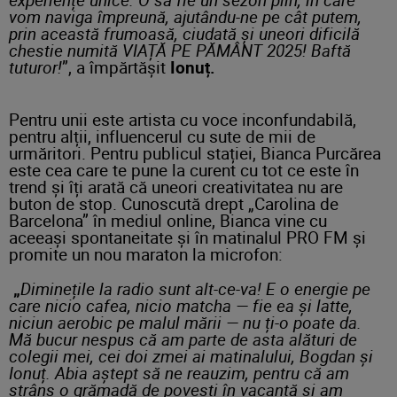
vom naviga împreună, ajutându-ne pe cât putem,
prin această frumoasă, ciudată și uneori dificilă
chestie numită VIAȚĂ PE PĂMÂNT 2025! Baftă
tuturor!
”, a împărtășit
Ionuț.
Pentru unii este artista cu voce inconfundabilă,
pentru alții, influencerul cu sute de mii de
urmăritori. Pentru publicul stației, Bianca Purcărea
este cea care te pune la curent cu tot ce este în
trend și îți arată că uneori creativitatea nu are
buton de stop. Cunoscută drept „Carolina de
Barcelona” în mediul online, Bianca vine cu
aceeași spontaneitate și în matinalul PRO FM și
promite un nou maraton la microfon:
„
Diminețile la radio sunt alt-ce-va! E o energie pe
care nicio cafea, nicio matcha — fie ea și latte,
niciun aerobic pe malul mării — nu ți-o poate da.
Mă bucur nespus că am parte de asta alături de
colegii mei, cei doi zmei ai matinalului, Bogdan și
Ionuț. Abia aștept să ne reauzim, pentru că am
strâns o grămadă de povești în vacanță și am