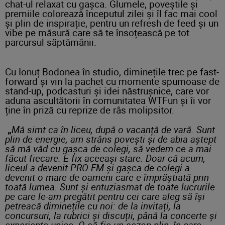
chat-ul relaxat cu gașca. Glumele, poveștile și
premiile colorează începutul zilei și îl fac mai cool
și plin de inspirație, pentru un refresh de feed și un
vibe pe măsură care să te însoțească pe tot
parcursul săptămânii.
Cu Ionuț Bodonea în studio, diminețile trec pe fast-
forward și vin la pachet cu momente spumoase de
stand-up, podcasturi și idei năstrușnice, care vor
aduna ascultătorii în comunitatea WTFun și îi vor
ține în priză cu reprize de râs molipsitor.
„
Mă simt ca în liceu, după o vacanță de vară. Sunt
plin de energie, am strâns povești și de abia aștept
să mă văd cu gașca de colegi, să vedem ce a mai
făcut fiecare. E fix aceeași stare. Doar că acum,
liceul a devenit PRO FM și gașca de colegi a
devenit o mare de oameni care e împrăștiată prin
toată lumea. Sunt și entuziasmat de toate lucrurile
pe care le-am pregătit pentru cei care aleg să își
petreacă diminețile cu noi: de la invitați, la
concursuri, la rubrici și discuții, până la concerte și
experiențe unice. O să fie un sezon plin, în care