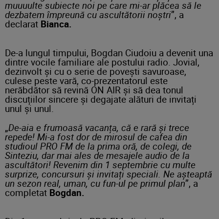
muuuulte subiecte noi pe care mi-ar plăcea să le
dezbatem împreună cu ascultătorii noștri
”, a
declarat
Bianca.
De-a lungul timpului, Bogdan Ciudoiu a devenit una
dintre vocile familiare ale postului radio. Jovial,
dezinvolt și cu o serie de povești savuroase,
culese peste vară, co-prezentatorul este
nerăbdător să revină ON AIR și să dea tonul
discuțiilor sincere și degajate alături de invitați
unul și unul.
„
De-aia e frumoasă vacanța, că e rară și trece
repede! Mi-a fost dor de mirosul de cafea din
studioul PRO FM de la prima oră, de colegi, de
Sinteziu, dar mai ales de mesajele audio de la
ascultători! Revenim din 1 septembrie cu multe
surprize, concursuri și invitați speciali. Ne așteaptă
un sezon real, uman, cu fun-ul pe primul plan
”, a
completat
Bogdan.