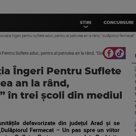
STIRI
CONCURSURI
sociația îngeri pentru suflete aduc, pentru al patrulea an la rând, “dulăpiorul fermecat” 
ția Îngeri Pentru Suflete
ea an la rând,
 în trei școli din mediul
nitățile defavorizate din județul Arad și se
„
Dulăpiorul Fermecat – Un pas spre un viitor