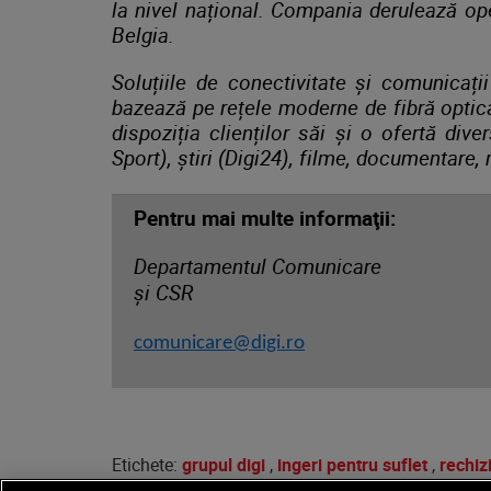
la nivel național. Compania derulează oper
Belgia.
Soluțiile de conectivitate și comunicați
bazează pe rețele moderne de fibră optică
dispoziția clienților săi și o ofertă dive
Sport), știri (Digi24), filme, documentare
Pentru mai multe informaţii:
Departamentul Comunicare
și CSR
comunicare@d
igi.ro
Etichete:
grupul digi
,
ingeri pentru suflet
,
rechizi