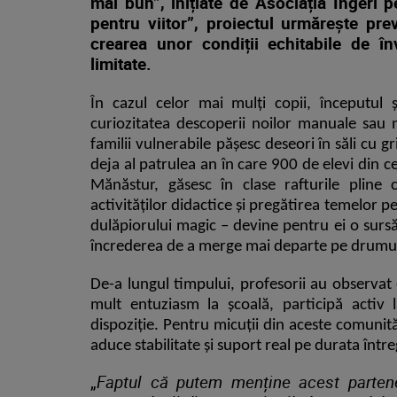
mai bun
”,
inițiate de Asociația Îngeri 
pentru viitor”,
proiectul urmărește pre
crearea unor condiții echitabile de înv
limitate.
În cazul celor mai mulți copii, începutul 
curiozitatea descoperii noilor manuale sau n
familii vulnerabile
pășesc deseori în săli cu g
deja al patrulea an în care 900 de elevi din cel
Mănăstur, găsesc în clase rafturile pline c
activităților didactice și pregătirea temelor 
dulăpiorului magic – devine pentru ei o sursă
încrederea de a merge mai departe pe drumul
De-a lungul timpului, profesorii au observat
mult entuziasm la
școală
, participă activ 
dispoziție. Pentru micuții din aceste comunită
aduce stabilitate și suport real pe durata între
„
Faptul că putem menține acest parten