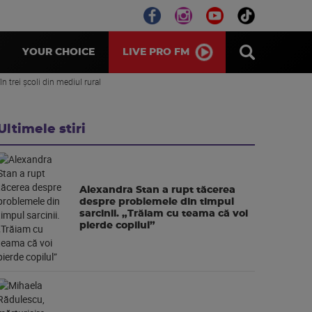
LIVE PRO FM
YOUR CHOICE
în trei școli din mediul rural
Ultimele stiri
Alexandra Stan a rupt tăcerea
despre problemele din timpul
sarcinii. „Trăiam cu teama că voi
pierde copilul”