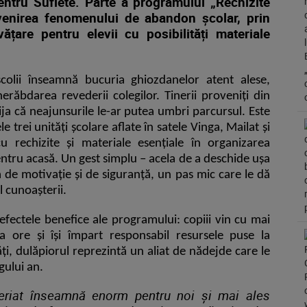
pentru Suflete.
Parte a programului „Rechizite
venirea fenomenului de abandon școlar, prin
ățare pentru elevii cu posibilități materiale
școlii înseamnă bucuria ghiozdanelor atent alese,
erăbdarea revederii colegilor. Tinerii proveniți din
rija că neajunsurile le-ar putea umbri parcursul.
Este
e trei unități școlare aflate în satele Vinga, Mailat și
u rechizite și materiale esențiale în organizarea
pentru acasă. Un gest simplu – acela de a deschide ușa
 de motivație și de siguranță, un pas mic care le dă
 cunoașterii.
 efectele benefice ale programului:
copiii vin cu mai
la ore și își împart responsabil resursele puse la
ți, dulăpiorul reprezintă un aliat de nădejde care le
gului an.
eriat înseamnă enorm pentru noi și mai ales