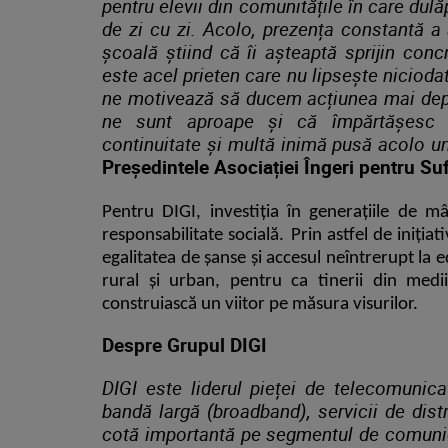
pentru elevii din comunitățile în care dulă
de zi cu zi. Acolo, prezența constantă a 
școală știind că îi așteaptă sprijin conc
este acel prieten care nu lipsește niciod
ne motivează să ducem acțiunea mai depa
ne sunt aproape și că împărtășesc a
continuitate și multă inimă pusă acolo u
Președintele Asociației Îngeri pentru Suf
Pentru DIGI, investiția în generațiile de 
responsabilitate socială.
Prin astfel de iniți
egalitatea de șanse și accesul neîntrerupt la 
rural și urban,
pentru ca tinerii din medii 
construiască un viitor pe măsura visurilor.
Despre Grupul DIGI
DIGI este liderul pieței de telecomunic
bandă largă (broadband), servicii de dist
cotă importantă pe segmentul de comunic