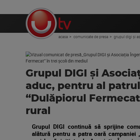
acasa
comunicate de presa
grupul digi și a
Grupul DIGI și Asocia
aduc, pentru al patrul
“Dulăpiorul Fermecat”
rural
Grupul DIGI continuă să sprijine comu
alătură pentru a patra oară campaniei 