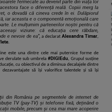
pioarele fermecate au devenit parte din viața lor
acestora face o diferență reală. Copiii merg la
ret, o dovadă că cineva crede în ei. Dulăpiorul
ată, iar aceasta e o componentă emoțională care
rte. Le mulțumim partenerilor noștri pentru că
ceeași viziune: că educația cere răbdare,
nde e nevoie de ea”,
Alexandra Timar
a declarat
,
lete
.
mâine este una dintre cele mai puternice forme de
#DIGIEdu
ative derulate sub umbrela
, Grupul susține
educație, cu obiectivul de a
diminua decalajele dintre
dezavantajate să își valorifice talentele și să își
ații din România pe segmentele de internet de
ribuție TV (pay-TV) și telefonie fixă,
deținând o
ații mobile, precum și cea mai mare acoperire