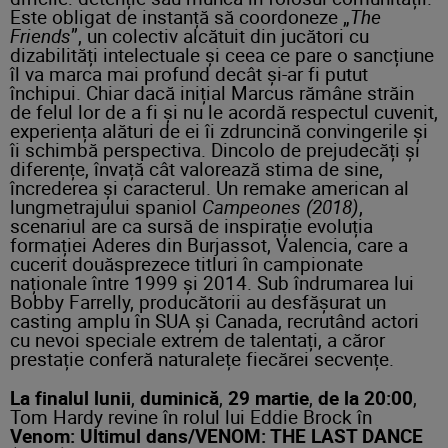
Este obligat de instanță să coordoneze „
The
Friends
”, un colectiv alcătuit din jucători cu
dizabilități intelectuale și ceea ce pare o sancțiune
îl va marca mai profund decât și-ar fi putut
închipui. Chiar dacă inițial Marcus rămâne străin
de felul lor de a fi și nu le acordă respectul cuvenit,
experiența alături de ei îi zdruncină convingerile și
îi schimbă perspectiva. Dincolo de prejudecăți și
diferențe, învață cât valorează stima de sine,
încrederea și caracterul. Un remake american al
lungmetrajului spaniol
Campeones (2018)
,
scenariul are ca sursă de inspirație evoluția
formației Aderes din Burjassot, Valencia, care a
cucerit douăsprezece titluri în campionate
naționale între 1999 și 2014. Sub îndrumarea lui
Bobby Farrelly, producătorii au desfășurat un
casting amplu în SUA și Canada, recrutând actori
cu nevoi speciale extrem de talentați, a căror
prestație conferă naturalețe fiecărei secvențe.
La finalul lunii
,
duminică
,
29 martie
,
de la 20:00
,
Tom Hardy revine în rolul lui Eddie Brock în
Venom: Ultimul dans/VENOM: THE LAST DANCE