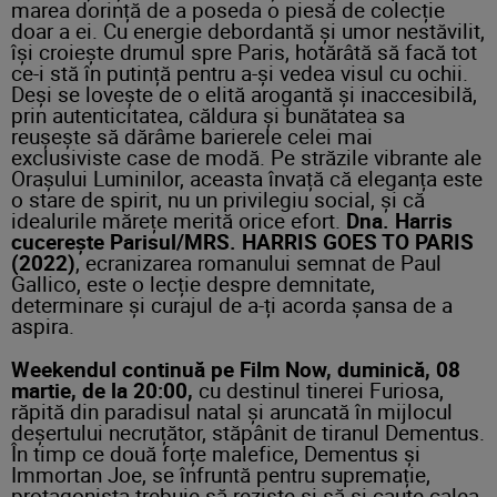
marea dorință de a poseda o piesă de colecție
doar a ei. Cu energie debordantă și umor nestăvilit,
își croiește drumul spre Paris, hotărâtă să facă tot
ce-i stă în putință pentru a-și vedea visul cu ochii.
Deși se lovește de o elită arogantă și inaccesibilă,
prin autenticitatea, căldura și bunătatea sa
reușește să dărâme barierele celei mai
exclusiviste case de modă. Pe străzile vibrante ale
Orașului Luminilor, aceasta învață că eleganța este
o stare de spirit, nu un privilegiu social, și că
idealurile mărețe merită orice efort.
Dna. Harris
cucerește Parisul/MRS. HARRIS GOES TO PARIS
(2022)
, ecranizarea romanului semnat de Paul
Gallico, este o lecție despre demnitate,
determinare și curajul de a-ți acorda șansa de a
aspira.
Weekendul continuă pe Film Now, duminică, 08
martie, de la 20:00,
cu destinul tinerei Furiosa,
răpită din paradisul natal și aruncată în mijlocul
deșertului necruțător, stăpânit de tiranul Dementus.
În timp ce două forțe malefice, Dementus și
Immortan Joe, se înfruntă pentru supremație,
protagonista trebuie să reziste și să-și caute calea