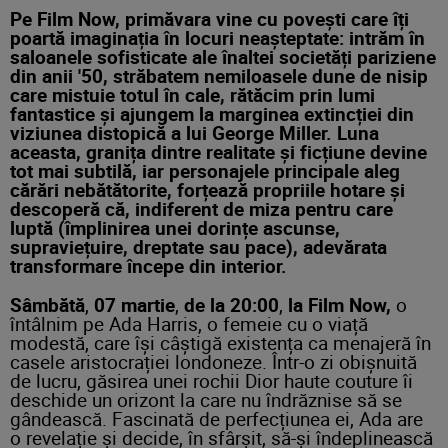
Pe Film Now, primăvara vine cu povești care îți
poartă imaginația în locuri neașteptate: intrăm în
saloanele sofisticate ale înaltei societăți pariziene
din anii '50, străbatem nemiloasele dune de nisip
care mistuie totul în cale, rătăcim prin lumi
fantastice și ajungem la marginea extincției din
viziunea distopică a lui George Miller. Luna
aceasta, granița dintre realitate și ficțiune devine
tot mai subtilă, iar personajele principale aleg
cărări nebătătorite, forțează propriile hotare și
descoperă că, indiferent de miza pentru care
luptă (împlinirea unei dorințe ascunse,
supraviețuire, dreptate sau pace), adevărata
transformare începe din interior.
Sâmbătă
,
07 martie
,
de la 20:00
,
la Film Now,
o
întâlnim pe Ada Harris, o femeie cu o viață
modestă, care își câștigă existența ca menajeră în
casele aristocrației londoneze. Într-o zi obișnuită
de lucru, găsirea unei rochii Dior haute couture îi
deschide un orizont la care nu îndrăznise să se
gândească. Fascinată de perfecțiunea ei, Ada are
o revelație și decide, în sfârșit, să-și îndeplinească