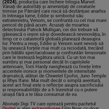
(2024)
, producția care încheie trilogia Marvel.
Vânați de autorități și amenințați de creaturile
trimise pe Pământ care riscă să dezlănțuie anarhia
în întreaga lume, Eddie și simbiotul său
extraterestru, Venom, se confruntă cu cel mai mare
pericol de până acum. Acuzați de moartea
detectivului Patrick Mulligan, cei doi trebuie să
găsească o ieșire să-și dovedească nevinovăția, în
timp ce o catastrofă globală planează deasupra
lor. Pentru a reuși, Eddie și Venom sunt nevoiți să
își unească forțele mai mult ca niciodată, trecând
prin bătălii spectaculoase și confruntări tensionate
care le testează legătura unică. Cu un ton mai
sumbru și mai personal decât în capitolele
anterioare, Tom Hardy navighează cu finețe între
accentele ironice și momentele de intensitate
dramatică, alături de Chiwetel Ejiofor, Juno Temple
și Rhys Ifans. Mai mult decât o simplă aventură,
acest act final este o reflecție asupra sacrificiului
și responsabilității de a fi înzestrat cu o putere
uriașă fără a te lăsa consumat de ea.
Abonații Digi TV care optează pentru pachetul
Digital
și aleg
extraopțiunea
Film Now, cu doar