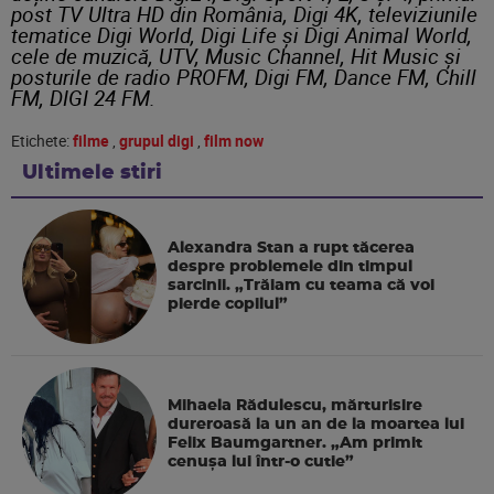
post TV Ultra HD din România, Digi 4K, televiziunile
tematice Digi World, Digi Life și Digi Animal World,
cele de muzică, UTV, Music Channel, Hit Music și
posturile de radio PROFM, Digi FM, Dance FM, Chill
FM, DIGI 24 FM.
Etichete:
filme
,
grupul digi
,
film now
Ultimele stiri
Alexandra Stan a rupt tăcerea
despre problemele din timpul
sarcinii. „Trăiam cu teama că voi
pierde copilul”
Mihaela Rădulescu, mărturisire
dureroasă la un an de la moartea lui
Felix Baumgartner. „Am primit
cenușa lui într-o cutie”