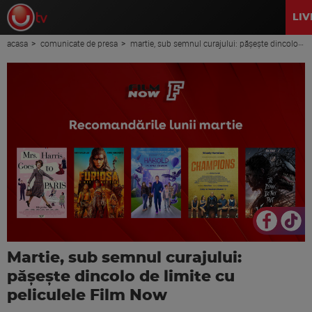
LIV
acasa
comunicate de presa
martie, sub semnul curajului: pășește dincolo de limite cu peliculele film now
Martie, sub semnul curajului:
pășește dincolo de limite cu
peliculele Film Now