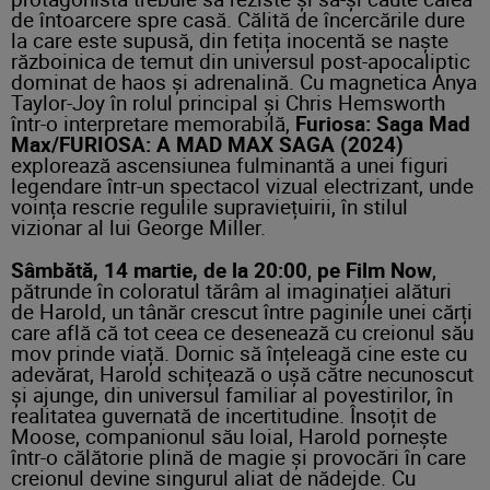
de întoarcere spre casă. Călită de încercările dure
la care este supusă, din fetița inocentă se naște
războinica de temut din universul post-apocaliptic
dominat de haos și adrenalină. Cu magnetica Anya
Taylor-Joy în rolul principal și Chris Hemsworth
într-o interpretare memorabilă,
Furiosa: Saga
Mad
Max/FURIOSA: A MAD MAX SAGA (2024)
explorează ascensiunea fulminantă a unei figuri
legendare într-un spectacol vizual electrizant, unde
voința rescrie regulile supraviețuirii, în stilul
vizionar al lui George Miller.
Sâmbătă, 14 martie, de la 20:00
,
pe Film Now
,
pătrunde în coloratul tărâm al imaginației alături
de Harold, un tânăr crescut între paginile unei cărți
care află că tot ceea ce desenează cu creionul său
mov prinde viață. Dornic să înțeleagă cine este cu
adevărat, Harold schițează o ușă către necunoscut
și ajunge, din universul familiar al povestirilor, în
realitatea guvernată de incertitudine. Însoțit de
Moose, companionul său loial, Harold pornește
într-o călătorie plină de magie și provocări în care
creionul devine singurul aliat de nădejde. Cu