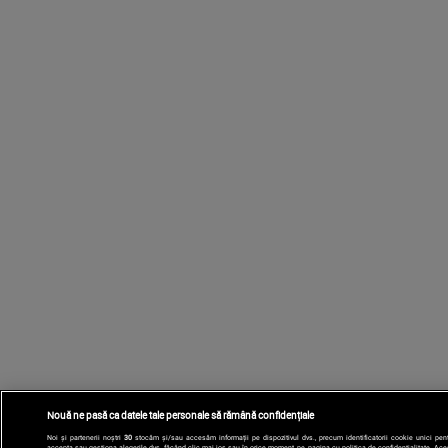
Nouă ne pasă ca datele tale personale să rămână confidențiale
Noi și partenerii noștri
30
stocăm și/sau accesăm informații pe dispozitivul dvs., precum identificatorii cookie unici pent
accepta sau gestiona alegerile dvs. făcând clic mai jos sau în orice moment, pe pagina cu politica de confidențialitate. Aceste 