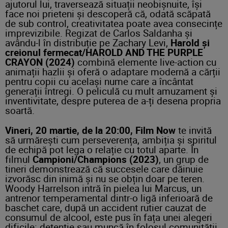
ajutorul lui, traversează situații neobișnuite, își
face noi prieteni și descoperă că, odată scăpată
de sub control, creativitatea poate avea consecințe
imprevizibile. Regizat de Carlos Saldanha și
avându-l în distribuție pe Zachary Levi,
Harold și
creionul fermecat/HAROLD AND THE PURPLE
CRAYON (2024)
combină elemente live-action cu
animații hazlii și oferă o adaptare modernă a cărții
pentru copii cu același nume care a încântat
generații întregi. O peliculă cu mult amuzament și
inventivitate, despre puterea de a-ți desena propria
soartă.
Vineri, 20 martie, de la 20:00, Film Now
te invită
să urmărești cum perseverența, ambiția și spiritul
de echipă pot lega o relație cu totul aparte. În
filmul
Campioni/Champions (2023)
, un grup de
tineri demonstrează că succesele care dăinuie
izvorăsc din inimă și nu se obțin doar pe teren.
Woody Harrelson intră în pielea lui Marcus, un
antrenor temperamental dintr-o ligă inferioară de
baschet care, după un accident rutier cauzat de
consumul de alcool, este pus în fața unei alegeri
dificile: detenție sau muncă în folosul comunității.