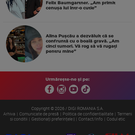
Felix Baumgartner. „Am primit
cenușa lui într-o cutie”
Alina Pușcău a dezvăluit că se
confruntă cu o boală gravă. „Am
cinci tumori. Vă rog să vă rugați
pentru mine”
Urmărește-ne și pe:
Copyright © 2026 / DIGI ROMANIA S.A.
Arhiva
Comunicate de presă
Politica de confidentialitate
Termeni
si conditii
Gestionați preferințele
|
Contact/Info
Codul etic