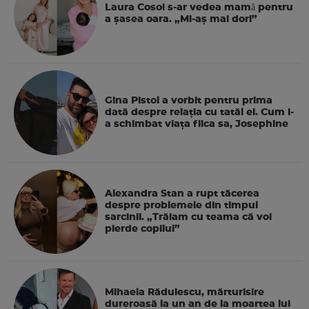
Laura Cosoi s-ar vedea mamǎ pentru
a şasea oara. „Mi-aș mai dori”
Gina Pistol a vorbit pentru prima
dată despre relația cu tatăl ei. Cum i-
a schimbat viața fiica sa, Josephine
Alexandra Stan a rupt tăcerea
despre problemele din timpul
sarcinii. „Trăiam cu teama că voi
pierde copilul”
Mihaela Rădulescu, mărturisire
dureroasă la un an de la moartea lui