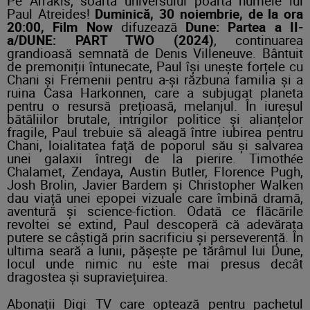
Pe Arrakis, soarta universului poartă numele lui
Paul Atreides!
Duminică, 30 noiembrie, de la ora
20:00, Film Now
difuzează
Dune: Partea a II-
a/DUNE: PART TWO (2024)
, continuarea
grandioasă semnată de Denis Villeneuve. Bântuit
de premoniții întunecate, Paul își unește forțele cu
Chani și Fremenii pentru a-și răzbuna familia și a
ruina Casa Harkonnen, care a subjugat planeta
pentru o resursă prețioasă, melanjul. În iureșul
bătăliilor brutale, intrigilor politice și alianțelor
fragile, Paul trebuie să aleagă între iubirea pentru
Chani, loialitatea faţă de poporul său și salvarea
unei galaxii întregi de la pierire. Timothée
Chalamet, Zendaya, Austin Butler, Florence Pugh,
Josh Brolin, Javier Bardem și Christopher Walken
dau viață unei epopei vizuale care îmbină dramă,
aventură și science-fiction. Odată ce flăcările
revoltei se extind, Paul descoperă că adevărata
putere se câștigă prin sacrificiu și perseverență. În
ultima seară a lunii, pășește pe tărâmul lui Dune,
locul unde nimic nu este mai presus decât
dragostea și supraviețuirea.
Abonații Digi TV care optează pentru pachetul