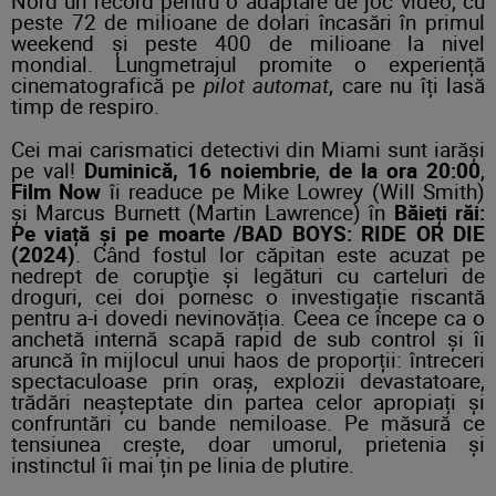
Nord un record pentru o adaptare de joc video, cu
peste 72 de milioane de dolari încasări în primul
weekend și peste 400 de milioane la nivel
mondial. Lungmetrajul promite o experiență
cinematografică pe
pilot automat
, care nu îți lasă
timp de respiro.
Cei mai carismatici detectivi din Miami sunt iarăși
pe val!
Duminică,
16 noiembrie
,
de la
ora 20:00
,
Film Now
îi readuce pe Mike Lowrey (Will Smith)
și Marcus Burnett (Martin Lawrence) în
Băieți răi:
Pe viață și pe moarte /BAD BOYS: RIDE OR DIE
(2024)
. Când fostul lor căpitan este acuzat pe
nedrept de corupţie şi legături cu carteluri de
droguri, cei doi pornesc o investigație riscantă
pentru a-i dovedi nevinovăția. Ceea ce începe ca o
anchetă internă scapă rapid de sub control și îi
aruncă în mijlocul unui haos de proporții: întreceri
spectaculoase prin oraș, explozii devastatoare,
trădări neașteptate din partea celor apropiați și
confruntări cu bande nemiloase. Pe măsură ce
tensiunea crește, doar umorul, prietenia și
instinctul îi mai țin pe linia de plutire.