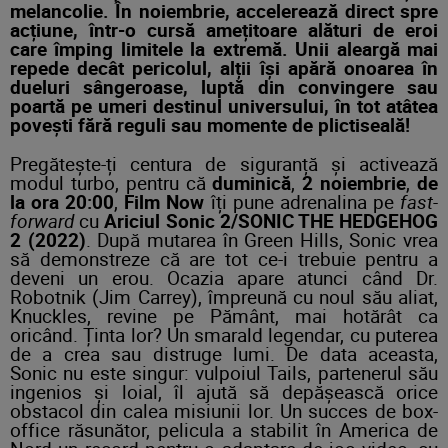
melancolie. În noiembrie, accelerează direct spre
acțiune, într-o cursă amețitoare alături de eroi
care împing limitele la extremă. Unii aleargă mai
repede decât pericolul, alții își apără onoarea în
dueluri sângeroase, luptă din convingere sau
poartă pe umeri destinul universului, în tot atâtea
povești fără reguli sau momente de plictiseală!
Pregătește-ți centura de siguranță și activează
modul turbo, pentru că
duminică
,
2 noiembrie
,
de
la ora 20:00
,
Film Now
îți pune adrenalina pe
fast-
forward
cu
Ariciul Sonic 2/SONIC THE HEDGEHOG
2 (2022)
. După mutarea în Green Hills, Sonic vrea
să demonstreze că are tot ce-i trebuie pentru a
deveni un erou. Ocazia apare atunci când Dr.
Robotnik (Jim Carrey), împreună cu noul său aliat,
Knuckles, revine pe Pământ, mai hotărât ca
oricând. Ținta lor? Un smarald legendar, cu puterea
de a crea sau distruge lumi. De data aceasta,
Sonic nu este singur: vulpoiul Tails, partenerul său
ingenios și loial, îl ajută să depășească orice
obstacol din calea misiunii lor. Un succes de box-
office răsunător, pelicula a stabilit în America de