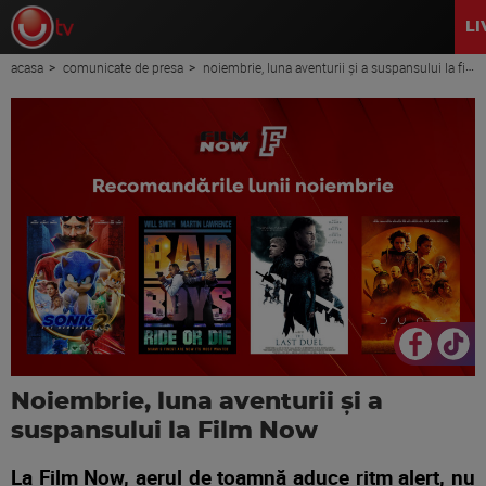
LI
acasa
comunicate de presa
noiembrie, luna aventurii și a suspansului la film now
Noiembrie, luna aventurii și a
suspansului la Film Now
La Film Now, aerul de toamnă aduce ritm alert, nu