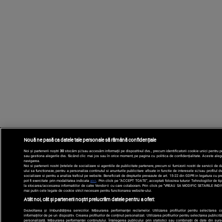
Nouă ne pasă ca datele tale personale să rămână confidențiale
Noi și partenerii noștri
30
stocăm și/sau accesăm informații pe dispozitivul dvs., precum identificatorii cookie unici pentru p
sau gestiona alegerile dvs. făcând clic mai jos sau în orice moment, pe pagina cu politica de confidențialitate. Aceste alegeri 
navigarea.
Noi si partenerii nostri (retelele de socializare si agentiile de publicitate partenere, precum si furnizorii nostri de servicii de
ului sa functioneze, pentru a personaliza continutul si anunturile publicitare afisate in functie de interesele si/sau profilul dvs
socializare si pentru a analiza traficul pe website. Beneficiati de drepturile prevazute de art. 15-22 din GDPR in legatura cu p
pot fi exercitate prin modalitatea indicata
aici
. Prin click pe “ACCEPT TOATE”, acceptati folosirea tuturor Tehnologiilor de tip
la stocarea/accesarea informatiilor de catre Vendor-ii cu care colaboram. Prin click pe “VREAU SA MODIFIC SETARILE INDIV
mai putin cele legate de cookie strict necesare pentru functionarea website-ului.
Atât noi, cât și partenerii noștri prelucrăm datele pentru a oferi:
Dezvoltarea și îmbunătățirea serviciilor. Măsurarea performanței reclamelor. Utilizarea profilurilor pentru selectarea 
informațiilor de pe un dispozitiv. Crearea profilurilor de conținut personalizat. Utilizarea profilurilor pentru selectarea publicită
personalizată. Măsurarea performanței conținutului. Înțelegerea publicului prin statistici sau combinații de date din surse 