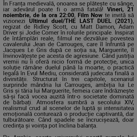
În Franța medievală, onoarea se plătește cu sânge,
iar adevărul poate fi o armă fatală!
Vineri,
21
noiembrie, de la
ora 22:00
,
Film Now
te invită să
vizionezi
Ultimul duel/THE LAST DUEL (2021)
,
regizat de Ridley Scott, cu Matt Damon, Adam
Driver și Jodie Comer în rolurile principale. Inspirat
de întâmplări reale, filmul ne dezvăluie povestea
cavalerului Jean de Carrouges, care îl înfruntă pe
Jacques Le Gris după ce soția sa, Marguerite, îl
învinovățește pe acesta de agresiune. Când justiția
vremii nu îi oferă nicio formă de protecție, unica
soluție rămâne duelul până la moarte, o practică
legală în Evul Mediu, considerată judecata finală a
divinității. Structurat în trei capitole, scenariul
surprinde mândria lui Carrouges, ambiția lui Le
Gris și tăria lui Marguerite, femeia care îndrăznește
să-și facă vocea auzită într-o societate dominată
de bărbați. Atmosfera sumbră a secolului XIV,
realismul crud al scenelor de luptă și intensitatea
emoțională conturează o producție captivantă, dar
tulburătoare. Când spadele se încrucișează, doar
credința și voința pot înclina balanța.