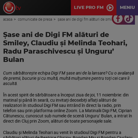
LIVE PRO FM
MENIU
acasa
comunicate de presa
șase ani de digi fm alături de smiley, claudiu și melinda teohari, radu paraschivescu și unguru’ bulan
Șase ani de Digi FM alături de
Smiley, Claudiu și Melinda Teohari,
Radu Paraschivescu și Unguru’
Bulan
Cum sărbătorește echipa Digi FM șase ani de la lansare? Cu o avalanșă
de premii, bucurie și cu multă, multă mulțumire pentru toți cei care îi
ascultă.
În acest spirit de sărbătoare a început ziua de joi, 11 noiembrie: din
matinal și până în seară, cu invitați deosebiți aflați alături de
realizatori în studioul Digi FM sau intrând în direct la radio, prin
telefon sau prin platforma online Zoom. La Matinalii Digi FM, Ciprian
Cătunescu, cunoscut sub numele de scenă Unguru’ Bulan, a intrat în
direct din Cluj prin Zoom, alături de toate personajele sale.
Claudiu și Melinda Teohari au venit în studioul Digi FM pentru a
sărbători alături de Beatrice Ghiciov, Bogdan Miu și Bogdan Ciuclaru.