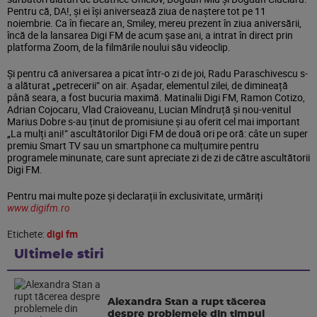
Pentru că, DA!, și ei își aniversează ziua de naștere tot pe 11
noiembrie. Ca în fiecare an, Smiley, mereu prezent în ziua aniversării,
încă de la lansarea Digi FM de acum șase ani, a intrat în direct prin
platforma Zoom, de la filmările noului său videoclip.
Și pentru că aniversarea a picat într-o zi de joi, Radu Paraschivescu s-
a alăturat „petrecerii” on air. Așadar, elementul zilei, de dimineață
până seara, a fost bucuria maximă. Matinalii Digi FM, Ramon Cotizo,
Adrian Cojocaru, Vlad Craioveanu, Lucian Mîndruță și nou-venitul
Marius Dobre s-au ținut de promisiune și au oferit cel mai important
„La mulți ani!” ascultătorilor Digi FM de două ori pe oră: câte un super
premiu Smart TV sau un smartphone ca mulțumire pentru
programele minunate, care sunt apreciate zi de zi de către ascultătorii
Digi FM.
Pentru mai multe poze și declarații în exclusivitate, urmăriți
www.digifm.ro
Etichete:
digi fm
Ultimele stiri
Alexandra Stan a rupt tăcerea
despre problemele din timpul