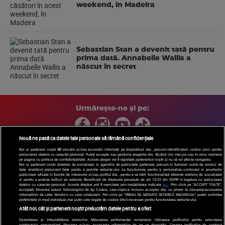
weekend, în Madeira
Sebastian Stan a devenit tată pentru
prima dată. Annabelle Wallis a
născut în secret
Urmărește-ne și pe:
Nouă ne pasă ca datele tale personale să rămână confidențiale
Noi și partenerii noștri
30
stocăm și/sau accesăm informații pe dispozitivul dvs., precum identificatorii cookie unici pentru
prelucrarea datelor cu caracter personal. Puteți accepta sau gestiona alegerile dvs. făcând clic mai jos sau în orice moment,
Copyright © 2026 / DIGI ROMANIA S.A.
pe pagina cu politica de confidențialitate. Aceste alegeri vor fi raportate partenerilor noștri și nu vă vor afecta navigarea.
Arhiva
Comunicate de presă
Politica de confidentialitate
Termeni
Noi si partenerii nostri (retelele de socializare si agentiile de publicitate partenere, precum si furnizorii nostri de servicii de
date analitice) prelucram date pentru a permite website-ului sa functioneze, pentru a personaliza continutul si anunturile
si conditii
Gestionați preferințele
|
Contact/Info
Codul etic
publicitare afisate in functie de interesele si/sau profilul dvs., pentru a va oferi functionalitati aferente retelelor de socializare
si pentru a analiza traficul pe website. Beneficiati de drepturile prevazute de art. 15-22 din GDPR in legatura cu prelucrarea
datelor cu caracter personal. Aceste drepturi pot fi exercitate prin modalitatea indicata
aici
. Prin click pe “ACCEPT TOATE”,
acceptati folosirea tuturor Tehnologiilor de tip Cookie, care implica inclusiv acceptul dvs. cu privire la stocarea/accesarea
informatiilor de catre Vendor-ii cu care colaboram. Prin click pe “VREAU SA MODIFIC SETARILE INDIVIDUAL” puteti schimba
preferintele in mod individual, mai putin cele legate de cookie strict necesare pentru functionarea website-ului.
Atât noi, cât și partenerii noștri prelucrăm datele pentru a oferi:
Dezvoltarea și îmbunătățirea serviciilor. Măsurarea performanței reclamelor. Utilizarea profilurilor pentru selectarea
conținutului personalizat. Stocarea și/sau accesarea informațiilor de pe un dispozitiv. Crearea profilurilor de conținut