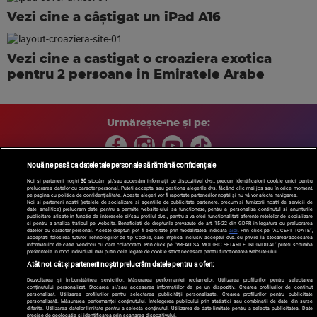
Vezi cine a câștigat un iPad A16
Vezi cine a castigat o croaziera exotica
pentru 2 persoane in Emiratele Arabe
Urmărește-ne și pe:
Nouă ne pasă ca datele tale personale să rămână confidențiale
Noi și partenerii noștri
30
stocăm și/sau accesăm informații pe dispozitivul dvs., precum identificatorii cookie unici pentru
prelucrarea datelor cu caracter personal. Puteți accepta sau gestiona alegerile dvs. făcând clic mai jos sau în orice moment,
Copyright © 2026 / DIGI ROMANIA S.A.
pe pagina cu politica de confidențialitate. Aceste alegeri vor fi raportate partenerilor noștri și nu vă vor afecta navigarea.
Arhiva
Comunicate de presă
Politica de confidentialitate
Termeni
Noi si partenerii nostri (retelele de socializare si agentiile de publicitate partenere, precum si furnizorii nostri de servicii de
date analitice) prelucram date pentru a permite website-ului sa functioneze, pentru a personaliza continutul si anunturile
si conditii
Gestionați preferințele
|
Contact/Info
Codul etic
publicitare afisate in functie de interesele si/sau profilul dvs., pentru a va oferi functionalitati aferente retelelor de socializare
si pentru a analiza traficul pe website. Beneficiati de drepturile prevazute de art. 15-22 din GDPR in legatura cu prelucrarea
datelor cu caracter personal. Aceste drepturi pot fi exercitate prin modalitatea indicata
aici
. Prin click pe “ACCEPT TOATE”,
acceptati folosirea tuturor Tehnologiilor de tip Cookie, care implica inclusiv acceptul dvs. cu privire la stocarea/accesarea
informatiilor de catre Vendor-ii cu care colaboram. Prin click pe “VREAU SA MODIFIC SETARILE INDIVIDUAL” puteti schimba
preferintele in mod individual, mai putin cele legate de cookie strict necesare pentru functionarea website-ului.
Atât noi, cât și partenerii noștri prelucrăm datele pentru a oferi:
Dezvoltarea și îmbunătățirea serviciilor. Măsurarea performanței reclamelor. Utilizarea profilurilor pentru selectarea
conținutului personalizat. Stocarea și/sau accesarea informațiilor de pe un dispozitiv. Crearea profilurilor de conținut
personalizat. Utilizarea profilurilor pentru selectarea publicității personalizate. Crearea profilurilor pentru publicitate
personalizată. Măsurarea performanței conținutului. Înțelegerea publicului prin statistici sau combinații de date din surse
diferite. Utilizarea datelor limitate pentru a selecta conținutul. Utilizarea de date limitate pentru a selecta publicitatea. Date
precise de geolocație și identificarea prin scanarea dispozitivului.