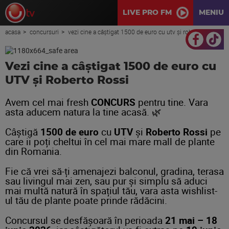
LIVE PRO FM
MENIU
acasa
concursuri
vezi cine a câștigat 1500 de euro cu utv și roberto rossi
Vezi cine a câștigat 1500 de euro cu
UTV și Roberto Rossi
Avem cel mai fresh
CONCURS
pentru tine. Vara
asta aducem natura la tine acasă. 🌿
Câștigă
1500 de euro
cu
UTV
și
Roberto Rossi
pe
care ii poți cheltui în cel mai mare mall de plante
din Romania.
Fie că vrei să-ți amenajezi balconul, gradina, terasa
sau livingul mai zen, sau pur și simplu să aduci
mai multă natură în spațiul tău, vara asta wishlist-
ul tău de plante poate prinde rădăcini.
Concursul se desfășoară în perioada
21 mai – 18