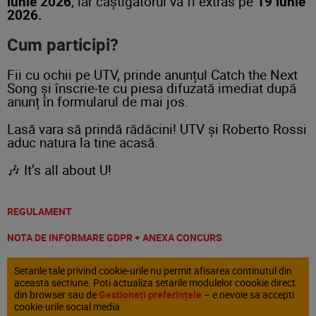
iunie 2026
, iar câștigătorul va fi extras pe
19 iunie
2026.
Cum participi?
Fii cu ochii pe UTV, prinde anunțul Catch the Next
Song și înscrie-te cu piesa difuzată imediat după
anunț în formularul de mai jos.
Lasă vara să prindă rădăcini! UTV și Roberto Rossi
aduc natura la tine acasă.
🎶 It’s all about U!
REGULAMENT
NOTA DE INFORMARE GDPR + ANEXA CONCURS
Setarile tale privind cookie-urile nu permit afisarea continutul din
aceasta sectiune. Poti actualiza setarile modulelor coookie direct
din browser sau de
Gestionați preferințele
– e nevoie sa accepti
cookie-urile social media